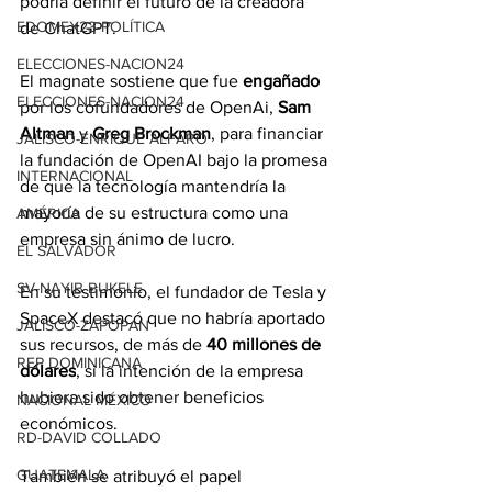
podría definir el futuro de la creadora 
EDOMEX23-POLÍTICA
de ChatGPT.
ELECCIONES-NACION24
El magnate sostiene que fue 
engañado
ELECCIONES-NACION24
por los cofundadores de OpenAi, 
Sam 
Altman
 y 
Greg Brockman
, para financiar 
JALISCO-ENRIQUE ALFARO
la fundación de OpenAI bajo la promesa 
INTERNACIONAL
de que la tecnología mantendría la 
mayoría de su estructura como una 
AMÉRICA
empresa sin ánimo de lucro.
EL SALVADOR
SV-NAYIB BUKELE
En su testimonio, el fundador de Tesla y 
SpaceX destacó que no habría aportado 
JALISCO-ZAPOPAN
sus recursos, de más de 
40 millones de 
REP DOMINICANA
dólares
, si la intención de la empresa 
hubiera sido obtener beneficios 
NACIONAL MÉXICO
económicos.
RD-DAVID COLLADO
GUATEMALA
También se atribuyó el papel 