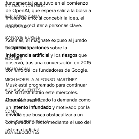
fundamental que tuvo en el comienzo 
RD-DAVID COLLADO
de OpenAI, que espera salir a la bolsa a 
REP DOMINICANA
finales de año, al concebir la idea, el 
nombre y reclutar a personas clave.
HONDURAS
SV-NAYIB BUKELE
Además, el magnate expuso al jurado 
sus 
preocupaciones
 sobre la 
ENCUESTAS
inteligencia artificial
 y los 
riesgos
 que 
EDOMEX
observó, tras una conversación en 2015 
MICHOACÁN
con uno de los fundadores de Google.
MICH-MORELIA-ALFONSO MARTÍNEZ
Musk está programado para continuar 
AGUASCALIENTES
con su testimonio este miércoles.
OpenAI
 ha calificado la demanda como 
AGUASCALIENTES
un 
intento infundado
 y motivado por la 
CDMX
envidia
 que busca obstaculizar a un 
CLAUDIA SHEINBAUM
competidor directo mediante el uso del 
sistema judicial.
EUA ELECCIONES