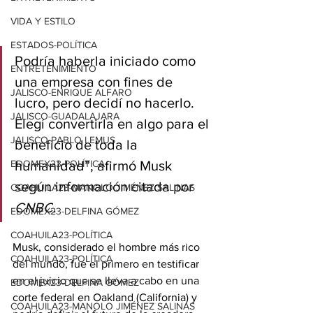
VIDA Y ESTILO
ESTADOS-POLÍTICA
Podría haberla iniciado como 
ENTRETENIMIENTO
una empresa con fines de 
JALISCO-ENRIQUE ALFARO
lucro, pero decidí no hacerlo. 
JALISCO-GUADALAJARA
Elegí convertirla en algo para el 
JALISCO-PABLO LEMUS
beneficio de toda la 
EDOMEX23-POLÍTICA
humanidad”, afirmó Musk 
según información citada por 
COAHUILA23-MANOLO JIMÉNEZ SALINAS
CNBC
.
EDOMEX23-DELFINA GÓMEZ
COAHUILA23-POLÍTICA
Musk, considerado el hombre más rico 
COAHUILA23-POLÍTICA
del mundo, fue el primero en testificar 
en el juicio que se lleva a cabo en una 
EDOMEX23-DELFINA GÓMEZ
corte federal en Oakland (California) y 
COAHUILA23-MANOLO JIMÉNEZ SALINAS