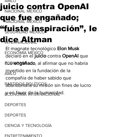
AMLO
juicio contra OpenAI
NACIONAL MÉXICO
que fue engañado;
NACIONAL MÉXICO
“fuiste inspiración”, le
SEGURIDAD MÉXICO
dice Altman
INTERNACIONAL
El magnate tecnológico 
Elon Musk
ECONOMÍA MÉXICO
declaró en el 
juicio
 contra 
OpenAI
 que 
ECONOMÍA
fue 
engañado
, al afirmar que no habría 
invertido en la fundación de la 
AMLO
compañía de haber sabido que 
PARTIDOS POLÍTICOS
abandonaría su misión sin fines de lucro 
y en favor de la humanidad.
ECONOMÍA INTERNACIONAL
DEPORTES
DEPORTES
CIENCIA Y TECNOLOGÍA
ENTRETENIMIENTO