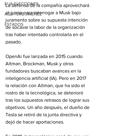
EUA ELECCIONES
La defensa de la compañía aprovechará 
el juicio para interrogar a Musk bajo 
AGS-TERE JIMÉNEZ
juramento sobre su supuesta intención 
ESTADOS
de socavar la labor de la organización 
tras haber intentado controlarla en el 
pasado.
OpenAi fue lanzada en 2015 cuando 
Altman, Brockman, Musk y otros 
fundadores buscaban avances en la 
inteligencia artificial (IA). Pero en 2017 
la relación con Altman, que ha sido el 
rostro de la tecnológica, se deterioró 
tras los supuestos retrasos de lograr sus 
objetivos. Un año después, el dueño de 
Tesla se retiró de la junta directiva y 
dejó de hacer aportaciones.