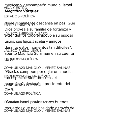
mexicano y excampeón mundial 
Israel 
VIDA Y ESTILO
Magnífico
 Vázquez
.
ESTADOS-POLÍTICA
“Israel finalmente descansa en paz. Que 
ENTRETENIMIENTO
Dios provea a su familia de fortaleza y 
JALISCO-ENRIQUE ALFARO
extendemos todo el apoyo a su esposa 
Laura, sus hijos, familia y amigos 
JALISCO-GUADALAJARA
durante estos momentos tan difíciles”, 
JALISCO-PABLO LEMUS
apuntó Mauricio Sulaimán en su cuenta 
EDOMEX23-POLÍTICA
de X.
COAHUILA23-MANOLO JIMÉNEZ SALINAS
“Gracias campeón por dejar una huella 
EDOMEX23-DELFINA GÓMEZ
tan especial. Siempre serás el 
magnífico”, destacó el presidente del 
COAHUILA23-POLÍTICA
CMB.
COAHUILA23-POLÍTICA
“Gracias Israel por los tantos buenos 
EDOMEX23-DELFINA GÓMEZ
recuerdos que nos has dado a través de 
COAHUILA23-MANOLO JIMÉNEZ SALINAS