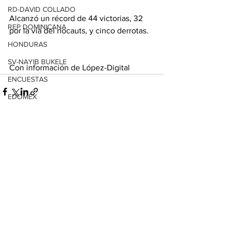
RD-DAVID COLLADO
Alcanzó un récord de 44 victorias, 32 
REP DOMINICANA
por la vía del nocauts, y cinco derrotas.
HONDURAS
SV-NAYIB BUKELE
Con información de López-Digital
ENCUESTAS
EDOMEX
MICHOACÁN
Ver todo
Entradas relacionadas
MICH-MORELIA-ALFONSO MARTÍNEZ
AGUASCALIENTES
AGUASCALIENTES
CDMX
CLAUDIA SHEINBAUM
EUA ELECCIONES