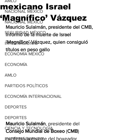
AMLO
mexicano Israel
NACIONAL MÉXICO
‘Magnífico’ Vázquez
NACIONAL MÉXICO
Mauricio Sulaimán, presidente del CMB, 
SEGURIDAD MÉXICO
informó de la muerte de Israel 
‘Magnífico’ Vázquez, quien consiguió 
INTERNACIONAL
títulos en peso gallo
ECONOMÍA MÉXICO
ECONOMÍA
AMLO
PARTIDOS POLÍTICOS
ECONOMÍA INTERNACIONAL
DEPORTES
DEPORTES
Mauricio Sulaimán
, presidente del 
CIENCIA Y TECNOLOGÍA
Consejo Mundial de Boxeo
 (
CMB
) 
confirmó la muerte del boxeador 
ENTRETENIMIENTO