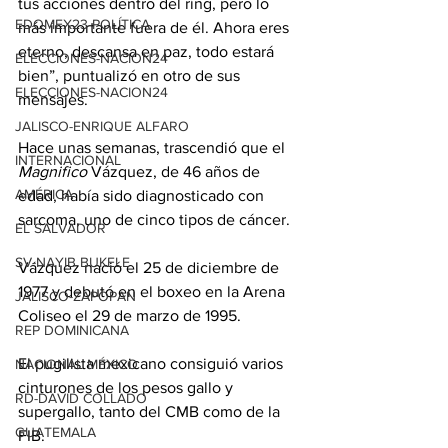
tus acciones dentro del ring, pero lo 
EDOMEX23-POLÍTICA
más importante fuera de él. Ahora eres 
eterno, descansa en paz, todo estará 
ELECCIONES-NACION24
bien”, puntualizó en otro de sus 
ELECCIONES-NACION24
mensajes.
JALISCO-ENRIQUE ALFARO
Hace unas semanas, trascendió que el 
INTERNACIONAL
Magnifico
 Vázquez, de 46 años de 
AMÉRICA
edad, había sido diagnosticado con 
sarcoma, uno de cinco tipos de cáncer.
EL SALVADOR
SV-NAYIB BUKELE
Vázquez nació el 25 de diciembre de 
1977 y debutó en el boxeo en la Arena 
JALISCO-ZAPOPAN
Coliseo el 29 de marzo de 1995.
REP DOMINICANA
El pugilista mexicano consiguió varios 
NACIONAL MÉXICO
cinturones de los pesos gallo y 
RD-DAVID COLLADO
supergallo, tanto del CMB como de la 
GUATEMALA
FIB.