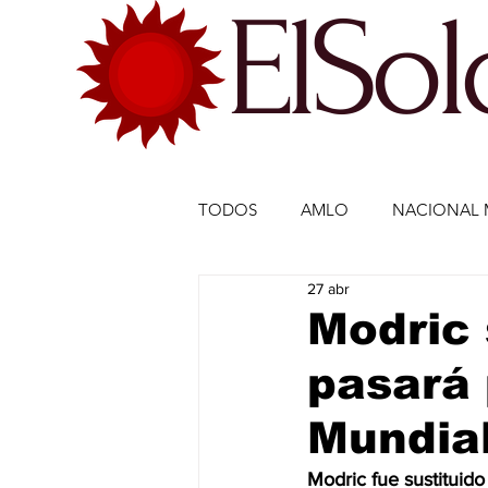
ElSo
TODOS
AMLO
NACIONAL 
27 abr
ECONOMÍA MÉXICO
ECO
Modric 
pasará 
DEPORTES
DEPORTES
Mundia
ESTADOS-POLÍTICA
ENTR
Modric fue sustituid