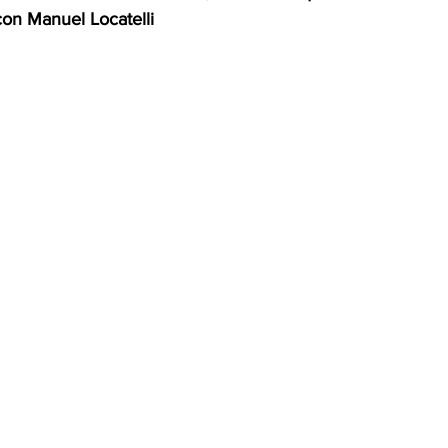
con Manuel Locatelli
OMEX23-POLÍTICA
COAHUILA23-MANOLO JIMÉNEZ SALI
COAHUILA23-POLÍTICA
COAHUILA23-POLÍTICA
COAHUILA23-MANOLO JIMÉNEZ SALINAS
EDOMEX23-P
ELECCIONES-NACION24