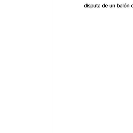
disputa de un balón 
JALISCO-PABLO LEMUS
ED
EDOMEX23-DELFINA GÓMEZ
EDOMEX23-DELFINA GÓMEZ
ELECCIONES-NACION24