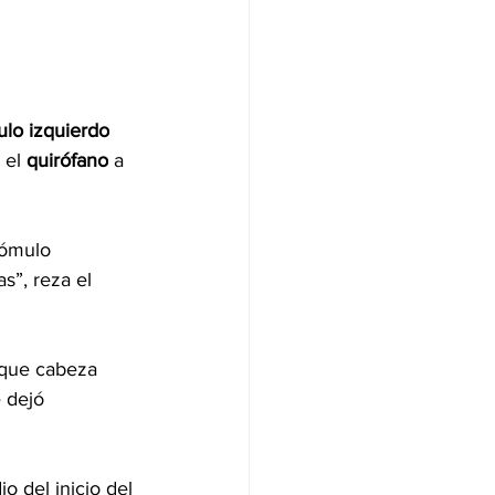
ulo izquierdo
 el 
quirófano
 a 
pómulo 
s”, reza el 
oque cabeza 
 dejó 
 del inicio del 