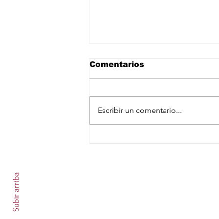
Comentarios
Escribir un comentario...
Confederación Africana
de Futbol confirma su
Suscríbete a nuestro newslet
respaldo a Infantino
Subir arriba