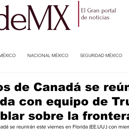
ldeMX
El Gran portal
de noticias
MÉXICO
NACIONAL MÉXICO
SEGURIDAD MÉXICO
NOMÍA
AMLO
PARTIDOS POLÍTICOS
ECONOMÍA
os de Canadá se reú
ida con equipo de T
CIENCIA Y TECNOLOGÍA
ENTRETENIMIENTO
VIDA
blar sobre la fronter
ETENIMIENTO
JALISCO-ENRIQUE ALFARO
JALISCO-
adá se reunirán este viernes en Florida (EE.UU.) con mie