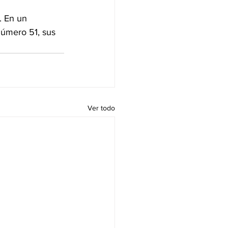
. En un 
número 51, sus 
Ver todo