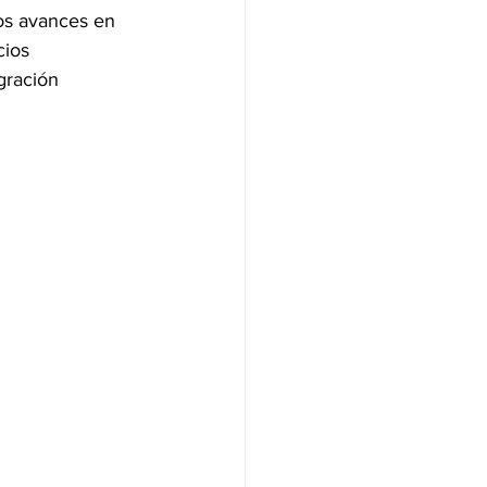
os avances en 
cios 
NAS
gración 
OLÍTICA