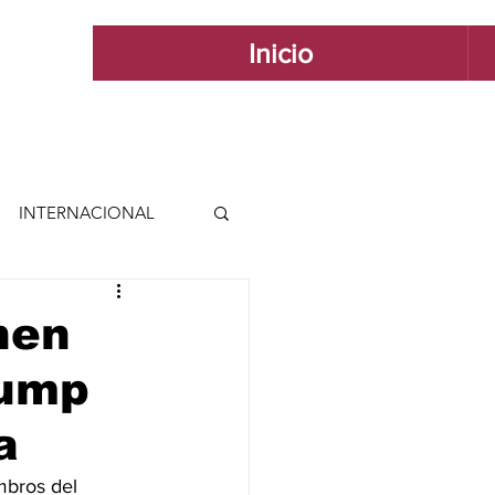
Inicio
INTERNACIONAL
 INTERNACIONAL
nen
rump
 Y ESTILO
a
GUADALAJARA
mbros del 