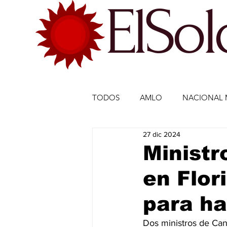
ElSo
TODOS
AMLO
NACIONAL 
27 dic 2024
ECONOMÍA MÉXICO
ECO
Ministr
en Flor
DEPORTES
DEPORTES
para ha
ESTADOS-POLÍTICA
ENTR
Dos ministros de Can