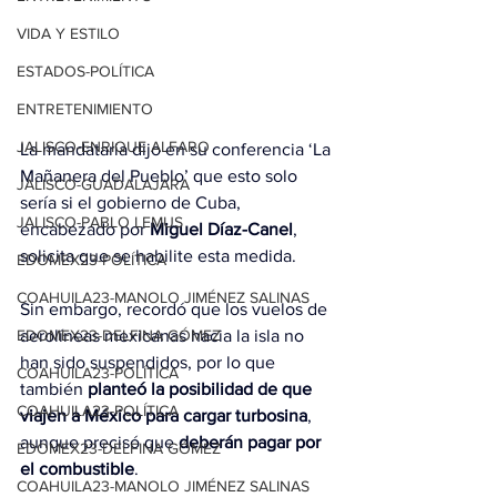
VIDA Y ESTILO
ESTADOS-POLÍTICA
ENTRETENIMIENTO
JALISCO-ENRIQUE ALFARO
La mandataria dijo en su conferencia ‘La 
Mañanera del Pueblo’ que esto solo 
JALISCO-GUADALAJARA
sería si el gobierno de Cuba, 
JALISCO-PABLO LEMUS
encabezado por 
Miguel Díaz-Canel
, 
solicita que se habilite esta medida.
EDOMEX23-POLÍTICA
COAHUILA23-MANOLO JIMÉNEZ SALINAS
Sin embargo, recordó que los vuelos de 
aerolíneas mexicanas hacia la isla no 
EDOMEX23-DELFINA GÓMEZ
han sido suspendidos, por lo que 
COAHUILA23-POLÍTICA
también 
planteó la posibilidad de que 
COAHUILA23-POLÍTICA
viajen a México para cargar turbosina
, 
aunque precisó que 
deberán pagar por 
EDOMEX23-DELFINA GÓMEZ
el combustible
.
COAHUILA23-MANOLO JIMÉNEZ SALINAS