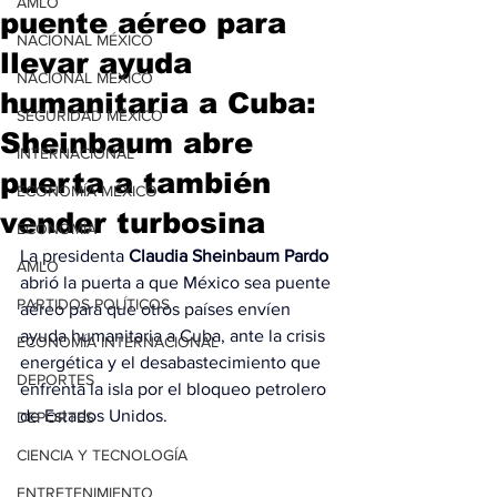
AMLO
puente aéreo para
NACIONAL MÉXICO
llevar ayuda
NACIONAL MÉXICO
humanitaria a Cuba:
SEGURIDAD MÉXICO
Sheinbaum abre
INTERNACIONAL
puerta a también
ECONOMÍA MÉXICO
vender turbosina
ECONOMÍA
La presidenta 
Claudia Sheinbaum Pardo 
AMLO
abrió la puerta a que México sea puente 
PARTIDOS POLÍTICOS
aéreo para que otros países envíen 
ayuda humanitaria a Cuba, ante la crisis 
ECONOMÍA INTERNACIONAL
energética y el desabastecimiento que 
DEPORTES
enfrenta la isla por el bloqueo petrolero 
de Estados Unidos.
DEPORTES
CIENCIA Y TECNOLOGÍA
ENTRETENIMIENTO