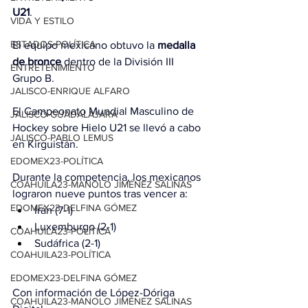
U21
.
VIDA Y ESTILO
ESTADOS-POLÍTICA
El equipo mexicano obtuvo la 
medalla 
de bronce
 dentro de la División III 
ENTRETENIMIENTO
Grupo B.
JALISCO-ENRIQUE ALFARO
El Campeonato Mundial Masculino de 
JALISCO-GUADALAJARA
Hockey sobre Hielo U21 se llevó a cabo 
JALISCO-PABLO LEMUS
en Kirguistán.
EDOMEX23-POLÍTICA
Durante la competencia, los mexicanos 
COAHUILA23-MANOLO JIMÉNEZ SALINAS
lograron nueve puntos tras vencer a:
EDOMEX23-DELFINA GÓMEZ
Irán (7-1)
Luxemburgo (2-1)
COAHUILA23-POLÍTICA
Sudáfrica (2-1)
COAHUILA23-POLÍTICA
EDOMEX23-DELFINA GÓMEZ
Con información de López-Dóriga 
COAHUILA23-MANOLO JIMÉNEZ SALINAS