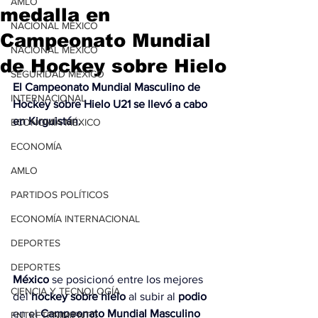
AMLO
medalla en
NACIONAL MÉXICO
Campeonato Mundial
NACIONAL MÉXICO
de Hockey sobre Hielo
SEGURIDAD MÉXICO
El Campeonato Mundial Masculino de 
INTERNACIONAL
Hockey sobre Hielo U21 se llevó a cabo 
en Kirguistán.
ECONOMÍA MÉXICO
ECONOMÍA
AMLO
PARTIDOS POLÍTICOS
ECONOMÍA INTERNACIONAL
DEPORTES
DEPORTES
México
 se posicionó entre los mejores 
CIENCIA Y TECNOLOGÍA
del 
hockey sobre hielo
 al subir al 
podio
en el 
Campeonato Mundial Masculino 
ENTRETENIMIENTO