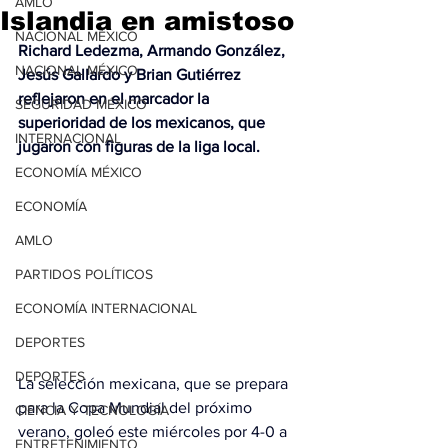
AMLO
Islandia en amistoso
NACIONAL MÉXICO
Richard Ledezma, Armando González, 
NACIONAL MÉXICO
Jesús Gallardo y Brian Gutiérrez 
reflejaron en el marcador la 
SEGURIDAD MÉXICO
superioridad de los mexicanos, que 
INTERNACIONAL
jugaron con figuras de la liga local.
ECONOMÍA MÉXICO
ECONOMÍA
AMLO
PARTIDOS POLÍTICOS
ECONOMÍA INTERNACIONAL
DEPORTES
DEPORTES
La selección mexicana, que se prepara 
para la Copa Mundial del próximo 
CIENCIA Y TECNOLOGÍA
verano, goleó este miércoles por 4-0 a 
ENTRETENIMIENTO