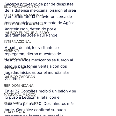
Sacaron provecho de par de despistes 
EDOMEX23-POLÍTICA
de la defensa mexicana, pisaron el área 
ELECCIONES-NACION24
y en el minuto 13 estuvieron cerca de 
tomar ventaja con un remate de Agúst 
ELECCIONES-NACION24
Þorsteinsson, detenido por el 
JALISCO-ENRIQUE ALFARO
guardameta José Raúl Rangel.
INTERNACIONAL
A partir de ahí, los visitantes se 
AMÉRICA
replegaron, dieron muestras de 
EL SALVADOR
desgaste y los mexicanos se fueron al 
ataque para tomar ventaja con dos 
SV-NAYIB BUKELE
jugadas iniciadas por el mundialista 
JALISCO-ZAPOPAN
Gallardo.
REP DOMINICANA
En el 22 González recibió un balón y se 
NACIONAL MÉXICO
lo puso a Ledezma, letal con el 
RD-DAVID COLLADO
cabezazo para el 1-0. Dos minutos más 
tarde, González confirmó su buen 
GUATEMALA
momento de forma y aumentó la 