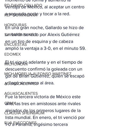
RD-DAVID COLLADO
ventaja de México, al aceptar un centro 
a segundo poste y tocar a la red.
REP DOMINICANA
HONDURAS
En una gran noche, Gallardo se hizo de 
un balón servido por Alexis Gutiérrez 
SV-NAYIB BUKELE
en un tiro de esquina y de cabeza 
ENCUESTAS
amplió la ventaja a 3-0, en el minuto 59.
EDOMEX
El tri siguió adelante y en el tiempo de 
MICHOACÁN
descuento confirmó la goleada con un 
MICH-MORELIA-ALFONSO MARTÍNEZ
gol de Brian Gutiérrez, quien se escapó 
y llegó sin marca al área.
AGUASCALIENTES
AGUASCALIENTES
Fue la tercera victoria de México este 
CDMX
año, las tres en amistosos ante rivales 
alejados de los primeros lugares de la 
CLAUDIA SHEINBAUM
lista mundial. En enero, el tri venció por 
EUA ELECCIONES
1-0 a Panamá, trigésimo tercera 