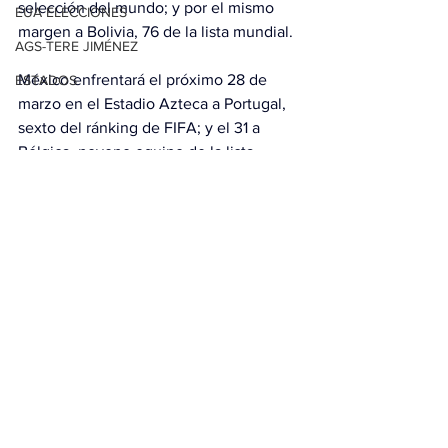
selección del mundo; y por el mismo 
EUA ELECCIONES
margen a Bolivia, 76 de la lista mundial.
AGS-TERE JIMÉNEZ
México enfrentará el próximo 28 de 
ESTADOS
marzo en el Estadio Azteca a Portugal, 
sexto del ránking de FIFA; y el 31 a 
Bélgica, noveno equipo de la lista 
mundial.
Con información de EFE
Ver todo
Entradas relacionadas