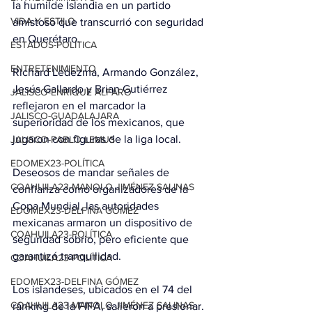
la humilde Islandia en un partido 
VIDA Y ESTILO
amistoso que transcurrió con seguridad 
en Querétaro.
ESTADOS-POLÍTICA
ENTRETENIMIENTO
Richard Ledezma, Armando González, 
Jesús Gallardo y Brian Gutiérrez 
JALISCO-ENRIQUE ALFARO
reflejaron en el marcador la 
JALISCO-GUADALAJARA
superioridad de los mexicanos, que 
jugaron con figuras de la liga local.
JALISCO-PABLO LEMUS
EDOMEX23-POLÍTICA
Deseosos de mandar señales de 
COAHUILA23-MANOLO JIMÉNEZ SALINAS
confianza como organizadores de la 
Copa Mundial, las autoridades 
EDOMEX23-DELFINA GÓMEZ
mexicanas armaron un dispositivo de 
COAHUILA23-POLÍTICA
seguridad sobrio, pero eficiente que 
garantizó tranquilidad.
COAHUILA23-POLÍTICA
EDOMEX23-DELFINA GÓMEZ
Los islandeses, ubicados en el 74 del 
COAHUILA23-MANOLO JIMÉNEZ SALINAS
ránking de la FIFA, salieron a presionar. 