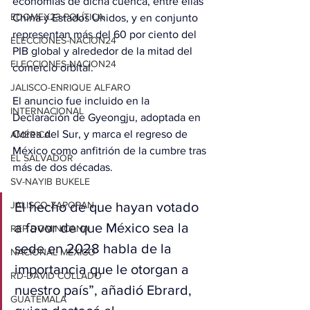
economías de dicha cuenca, entre ellas 
EDOMEX23-POLÍTICA
China y Estados Unidos, y en conjunto 
representan más del 60 por ciento del 
ELECCIONES-NACION24
PIB global y alrededor de la mitad del 
ELECCIONES-NACION24
comercio orbital.
JALISCO-ENRIQUE ALFARO
El anuncio fue incluido en la 
INTERNACIONAL
Declaración de Gyeongju, adoptada en 
Corea del Sur, y marca el regreso de 
AMÉRICA
México como anfitrión de la cumbre tras 
EL SALVADOR
más de dos décadas.
SV-NAYIB BUKELE
JALISCO-ZAPOPAN
El hecho de que hayan votado 
a favor de que México sea la 
REP DOMINICANA
sede en 2028 habla de la 
NACIONAL MÉXICO
importancia que le otorgan a 
RD-DAVID COLLADO
nuestro país”, añadió Ebrard, 
GUATEMALA