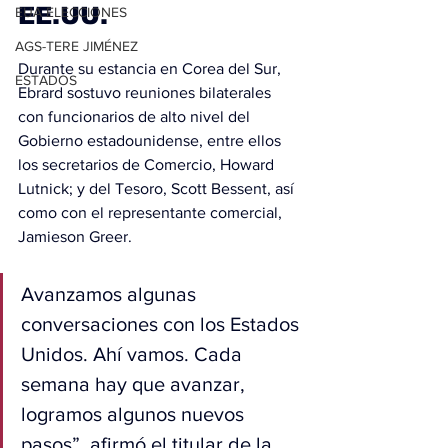
EE.UU.
EUA ELECCIONES
AGS-TERE JIMÉNEZ
Durante su estancia en Corea del Sur, 
ESTADOS
Ebrard sostuvo reuniones bilaterales 
con funcionarios de alto nivel del 
Gobierno estadounidense, entre ellos 
los secretarios de Comercio, Howard 
Lutnick; y del Tesoro, Scott Bessent, así 
como con el representante comercial, 
Jamieson Greer.
Avanzamos algunas 
conversaciones con los Estados 
Unidos. Ahí vamos. Cada 
semana hay que avanzar, 
logramos algunos nuevos 
pasos”, afirmó el titular de la 