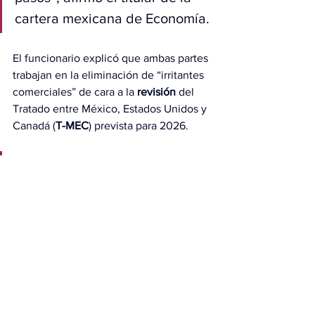
cartera mexicana de Economía.
El funcionario explicó que ambas partes 
trabajan en la eliminación de “irritantes 
comerciales” de cara a la 
revisión
 del 
Tratado entre México, Estados Unidos y 
Canadá (
T-MEC
) prevista para 2026.
Tuvimos una buena 
conversación de cómo vamos a 
ir avanzando en las próximas 
semanas(…) muy 
probablemente en los próximos 
días nos vamos a volver a 
reunir en Washington”, 
adelantó Ebrard.