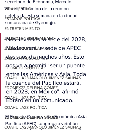
secretario de Economía, Marcelo 
Ebrard, al término de la reunión 
VIDA Y ESTILO
celebrada esta semana en la ciudad 
ESTADOS-POLÍTICA
surcoreana de Gyeongju.
ENTRETENIMIENTO
JALISCO-ENRIQUE ALFARO
Nos llevamos la sede del 2028, 
México será la sede de APEC 
JALISCO-GUADALAJARA
después de muchos años. Esto 
JALISCO-PABLO LEMUS
nos va a permitir ser un puente 
EDOMEX23-POLÍTICA
entre las Américas y Asia. Toda 
COAHUILA23-MANOLO JIMÉNEZ SALINAS
la cuenca del Pacífico estará, 
EDOMEX23-DELFINA GÓMEZ
en 2028, en México”, afirmó 
COAHUILA23-POLÍTICA
Ebrard en un comunicado.
COAHUILA23-POLÍTICA
El Foro de Cooperación Económica Asia 
EDOMEX23-DELFINA GÓMEZ
Pacífico (APEC) congrega a veintiún 
COAHUILA23-MANOLO JIMÉNEZ SALINAS