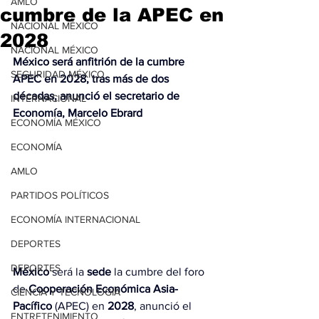
AMLO
cumbre de la APEC en
NACIONAL MÉXICO
2028
NACIONAL MÉXICO
México será anfitrión de la cumbre 
SEGURIDAD MÉXICO
APEC en 2028, tras más de dos 
décadas, anunció el secretario de 
INTERNACIONAL
Economía, Marcelo Ebrard
ECONOMÍA MÉXICO
ECONOMÍA
AMLO
PARTIDOS POLÍTICOS
ECONOMÍA INTERNACIONAL
DEPORTES
DEPORTES
México
 será la 
sede
 la cumbre del foro 
de 
Cooperación Económica Asia-
CIENCIA Y TECNOLOGÍA
Pacífico
 (APEC) en 
2028
, anunció el 
ENTRETENIMIENTO