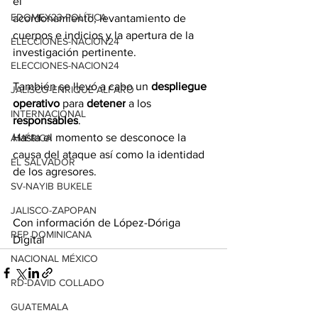
el 
EDOMEX23-POLÍTICA
acordonamiento, levantamiento de 
cuerpos e indicios y la apertura de la 
ELECCIONES-NACION24
investigación pertinente.
ELECCIONES-NACION24
También se llevó a cabo un 
despliegue 
JALISCO-ENRIQUE ALFARO
operativo
 para 
detener
 a los 
INTERNACIONAL
responsables
.
Hasta el momento se desconoce la 
AMÉRICA
causa del ataque así como la identidad 
EL SALVADOR
de los agresores.
SV-NAYIB BUKELE
JALISCO-ZAPOPAN
Con información de López-Dóriga 
REP DOMINICANA
Digital
NACIONAL MÉXICO
RD-DAVID COLLADO
GUATEMALA