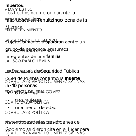
muertos
.
VIDA Y ESTILO
Los hechos ocurrieron durante la 
ESTADOS-POLÍTICA
madrugada en 
Tehuitzingo
, zona de la 
Mixteca.
ENTRETENIMIENTO
JALISCO-ENRIQUE ALFARO
Sujetos armados 
dispararon
 contra un 
grupo de personas, presuntos 
JALISCO-GUADALAJARA
integrantes de una 
familia
.
JALISCO-PABLO LEMUS
La Secretaría de Seguridad Pública 
EDOMEX23-POLÍTICA
(SSP) de Puebla 
confirmó
 la 
muerte
COAHUILA23-MANOLO JIMÉNEZ SALINAS
de 
10 personas
:
EDOMEX23-DELFINA GÓMEZ
6 hombres
tres mujeres
COAHUILA23-POLÍTICA
una menor de edad
COAHUILA23-POLÍTICA
Autoridades de los tres órdenes de 
EDOMEX23-DELFINA GÓMEZ
Gobierno se dieron cita en el lugar para 
COAHUILA23-MANOLO JIMÉNEZ SALINAS