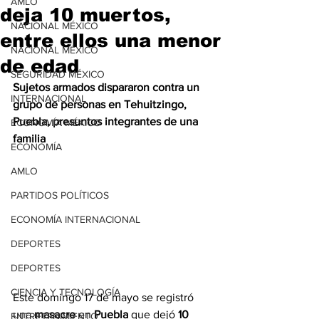
AMLO
deja 10 muertos,
NACIONAL MÉXICO
entre ellos una menor
NACIONAL MÉXICO
de edad
SEGURIDAD MÉXICO
Sujetos armados dispararon contra un 
INTERNACIONAL
grupo de personas en Tehuitzingo, 
Puebla, presuntos integrantes de una 
ECONOMÍA MÉXICO
familia
ECONOMÍA
AMLO
PARTIDOS POLÍTICOS
ECONOMÍA INTERNACIONAL
DEPORTES
DEPORTES
CIENCIA Y TECNOLOGÍA
Este domingo 17 de mayo se registró 
una 
masacre
 en 
Puebla
 que dejó 
10
ENTRETENIMIENTO