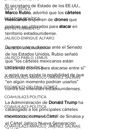
El secretario de Estado de los EE.UU., 
VIDA Y ESTILO
Marco
 Rubio
, advirtió que los
 cárteles 
ESTADOS-POLÍTICA
mexicanos
 disponen de 
drones
 que 
podrían ser utilizados para 
atacar
 en 
ENTRETENIMIENTO
territorio estadounidense.
JALISCO-ENRIQUE ALFARO
Durante una audiencia ante el Senado 
JALISCO-GUADALAJARA
de los Estados Unidos, Rubio señaló 
JALISCO-PABLO LEMUS
que “los cárteles mexicanos están 
EDOMEX23-POLÍTICA
utilizando drones para atacarse entre sí” 
y avisó que existe la posibilidad de que 
COAHUILA23-MANOLO JIMÉNEZ SALINAS
“en algún momento podrían usarlos” 
EDOMEX23-DELFINA GÓMEZ
contra los intereses estadounidenses.
COAHUILA23-POLÍTICA
La Administración de 
Donald Trump
 ha 
COAHUILA23-POLÍTICA
catalogado a los principales cárteles 
mexicanos, como el Cártel de Sinaloa y 
EDOMEX23-DELFINA GÓMEZ
el Cártel Jalisco Nueva Generación 
COAHUILA23-MANOLO JIMÉNEZ SALINAS