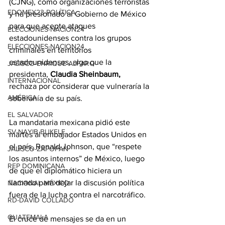
(CJNG), como organizaciones terroristas 
EDOMEX23-POLÍTICA
y ha presionado al Gobierno de México 
para que acepte ataques 
ELECCIONES-NACION24
estadounidenses contra los grupos 
ELECCIONES-NACION24
criminales en territorios 
estadounidenses, algo que la 
JALISCO-ENRIQUE ALFARO
presidenta, 
Claudia Sheinbaum,
INTERNACIONAL
rechaza por considerar que vulneraría la 
AMÉRICA
soberanía de su país.
EL SALVADOR
La mandataria mexicana pidió este 
SV-NAYIB BUKELE
martes al embajador Estados Unidos en 
el país, Ronald Johnson, que “respete 
JALISCO-ZAPOPAN
los asuntos internos” de México, luego 
REP DOMINICANA
de que el diplomático hiciera un 
llamado para dejar la discusión política 
NACIONAL MÉXICO
fuera de la lucha contra el narcotráfico.
RD-DAVID COLLADO
GUATEMALA
El cruce de mensajes se da en un 