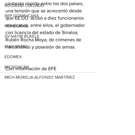
contexto ríspido entre los dos países, 
RD-DAVID COLLADO
una tensión que se acrecentó desde 
REP DOMINICANA
que EE.UU. acusó a diez funcionarios 
mexicanos, entre ellos, el gobernador 
HONDURAS
con licencia del estado de Sinaloa, 
SV-NAYIB BUKELE
Rubén Rocha Moya, de crímenes de 
ENCUESTAS
narcotráfico y posesión de armas.
EDOMEX
MICHOACÁN
Con información de EFE
MICH-MORELIA-ALFONSO MARTÍNEZ
AGUASCALIENTES
AGUASCALIENTES
Ver todo
Entradas relacionadas
CDMX
CLAUDIA SHEINBAUM
EUA ELECCIONES