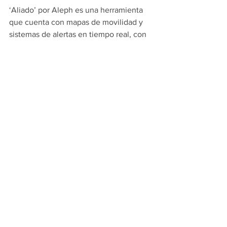
‘Aliado’ por Aleph es una herramienta 
que cuenta con mapas de movilidad y 
sistemas de alertas en tiempo real, con 
el objetivo de identificar rutas alternas y 
evitar zonas con concentraciones.
La consulta de ‘
Aliado
‘ es gratuita y 
puede ayudar a planificar los recorridos.
Para ingresar a la herramienta, puede 
usted dar clic en 
este enlace
.
Con información de López-Dóriga 
Digital