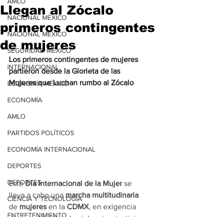
AMLO
Llegan al Zócalo
NACIONAL MÉXICO
primeros contingentes
NACIONAL MÉXICO
de mujeres
SEGURIDAD MÉXICO
Los primeros contingentes de mujeres 
INTERNACIONAL
partieron desde la Glorieta de las 
Mujeres que Luchan rumbo al Zócalo
ECONOMÍA MÉXICO
ECONOMÍA
AMLO
PARTIDOS POLÍTICOS
ECONOMÍA INTERNACIONAL
DEPORTES
DEPORTES
Este 
Día Internacional de la Mujer
 se 
lleva a cabo una 
marcha multitudinaria
CIENCIA Y TECNOLOGÍA
de 
mujeres 
en la 
CDMX
, en exigencia 
ENTRETENIMIENTO