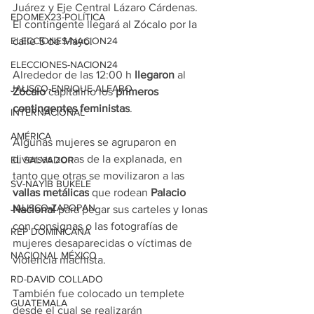
Juárez y Eje Central Lázaro Cárdenas. 
EDOMEX23-POLÍTICA
El contingente llegará al Zócalo por la 
calle 5 de Mayo.
ELECCIONES-NACION24
ELECCIONES-NACION24
Alrededor de las 12:00 h 
llegaron
 al 
JALISCO-ENRIQUE ALFARO
Zócalo
 capitalino los 
primeros 
contingentes
feministas
.
INTERNACIONAL
AMÉRICA
Algunas mujeres se agruparon en 
diversas zonas de la explanada, en 
EL SALVADOR
tanto que otras se movilizaron a las 
SV-NAYIB BUKELE
vallas metálicas
 que rodean 
Palacio 
JALISCO-ZAPOPAN
Nacional
 para pegar sus carteles y lonas 
con consignas o las fotografías de 
REP DOMINICANA
mujeres desaparecidas o víctimas de 
NACIONAL MÉXICO
violencia machista.
RD-DAVID COLLADO
También fue colocado un templete 
GUATEMALA
desde el cual se realizarán 