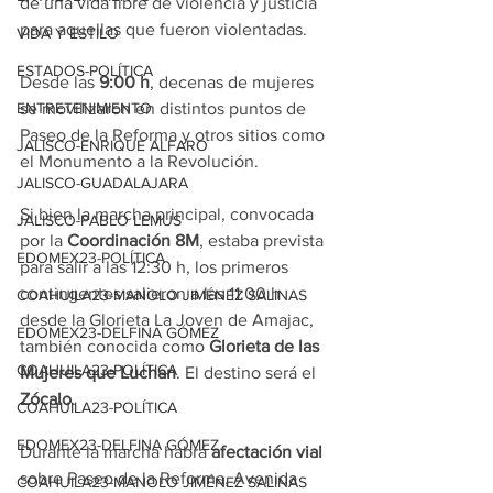
de una vida libre de violencia y justicia 
para aquellas que fueron violentadas.
VIDA Y ESTILO
ESTADOS-POLÍTICA
Desde las 
9:00 h
, decenas de mujeres 
se movilizaron en distintos puntos de 
ENTRETENIMIENTO
Paseo de la Reforma y otros sitios como 
JALISCO-ENRIQUE ALFARO
el Monumento a la Revolución.
JALISCO-GUADALAJARA
Si bien la marcha principal, convocada 
JALISCO-PABLO LEMUS
por la 
Coordinación 8M
, estaba prevista 
EDOMEX23-POLÍTICA
para salir a las 12:30 h, los primeros 
contingentes salieron a las 11:00 h 
COAHUILA23-MANOLO JIMÉNEZ SALINAS
desde la Glorieta La Joven de Amajac, 
EDOMEX23-DELFINA GÓMEZ
también conocida como 
Glorieta de las 
COAHUILA23-POLÍTICA
Mujeres que Luchan
. El destino será el 
Zócalo
.
COAHUILA23-POLÍTICA
EDOMEX23-DELFINA GÓMEZ
Durante la marcha habrá 
afectación vial
sobre Paseo de la Reforma, Avenida 
COAHUILA23-MANOLO JIMÉNEZ SALINAS