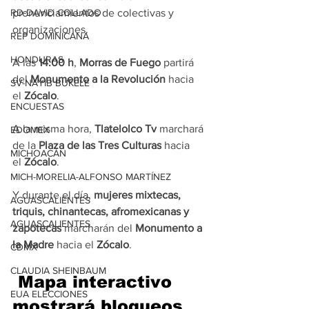
pronunciamientos de colectivas y 
RD-DAVID COLLADO
organizaciones.
REP DOMINICANA
HONDURAS
A las 
14:00 h
, 
Morras de Fuego
 partirá 
del 
Monumento a la Revolución
 hacia 
SV-NAYIB BUKELE
el 
Zócalo
.
ENCUESTAS
A la misma hora, 
Tlatelolco Tv
 marchará 
EDOMEX
de la 
Plaza de las Tres Culturas
 hacia 
MICHOACÁN
el 
Zócalo
.
MICH-MORELIA-ALFONSO MARTÍNEZ
Y durante el día, 
mujeres mixtecas, 
AGUASCALIENTES
triquis, chinantecas, afromexicanas y 
AGUASCALIENTES
zapotecas
 marcharán del 
Monumento a 
la Madre
 hacia el 
Zócalo
.
CDMX
CLAUDIA SHEINBAUM
 Mapa interactivo 
EUA ELECCIONES
mostrará bloqueos 