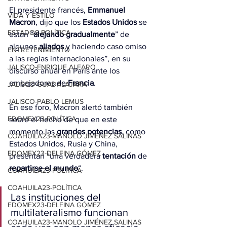
El presidente francés,
 Emmanuel 
VIDA Y ESTILO
Macron
, dijo que los
 Estados Unidos
 se 
ESTADOS-POLÍTICA
están “
alejando gradualmente
” de 
algunos 
aliados
 y haciendo caso omiso 
ENTRETENIMIENTO
a las reglas internacionales”, en su 
JALISCO-ENRIQUE ALFARO
discurso anual en París ante los 
embajadores de 
Francia
.
JALISCO-GUADALAJARA
JALISCO-PABLO LEMUS
En ese foro, Macron alertó también 
EDOMEX23-POLÍTICA
sobre el hecho de que en este 
momento las
 grandes potencias
, como 
COAHUILA23-MANOLO JIMÉNEZ SALINAS
Estados Unidos, Rusia y China, 
EDOMEX23-DELFINA GÓMEZ
presentan “una verdadera 
tentación
 de 
repartirse el mundo
“.
COAHUILA23-POLÍTICA
COAHUILA23-POLÍTICA
Las instituciones del 
EDOMEX23-DELFINA GÓMEZ
multilateralismo funcionan 
COAHUILA23-MANOLO JIMÉNEZ SALINAS