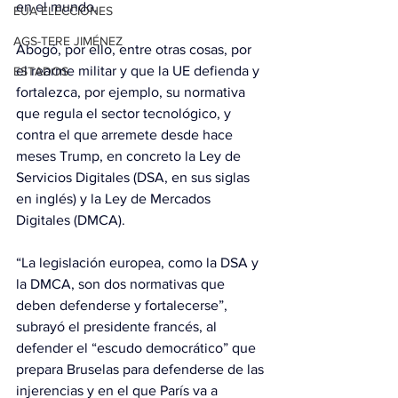
en el mundo.
EUA ELECCIONES
AGS-TERE JIMÉNEZ
Abogó, por ello, entre otras cosas, por 
el rearme militar y que la UE defienda y 
ESTADOS
fortalezca, por ejemplo, su normativa 
que regula el sector tecnológico, y 
contra el que arremete desde hace 
meses Trump, en concreto la Ley de 
Servicios Digitales (DSA, en sus siglas 
en inglés) y la Ley de Mercados 
Digitales (DMCA).
“La legislación europea, como la DSA y 
la DMCA, son dos normativas que 
deben defenderse y fortalecerse”, 
subrayó el presidente francés, al 
defender el “escudo democrático” que 
prepara Bruselas para defenderse de las 
injerencias y en el que París va a 