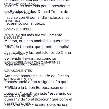
RD-DAVID COLLADO
la ambición reiterada por el presidente 
de Estados Unidos, Donald Trump, de 
REP DOMINICANA
hacerse con Groenlandia incluso, si es 
HONDURAS
necesario, por la fuerza.
SV-NAYIB BUKELE
“Es la ley del más fuerte”, lamentó 
ENCUESTAS
Macron, que citó también la guerra de 
EDOMEX
Rusia en Ucrania, que pronto cumplirá 
cuatro años, y las tentaciones de China 
MICHOACÁN
de invadir Taiwán, así como su 
MICH-MORELIA-ALFONSO MARTÍNEZ
“agresividad” comercial.
AGUASCALIENTES
Ante ese panorama, el jefe del Estado 
AGUASCALIENTES
francés apeló a “no resignarse” a que 
CDMX
Francia o la Unión Europea sean una 
potencia “moral”, en este “escenario de 
CLAUDIA SHEINBAUM
guerra” y de “brutalización” que corre el 
EUA ELECCIONES
riesgo de “borrar” la influencia de la UE 