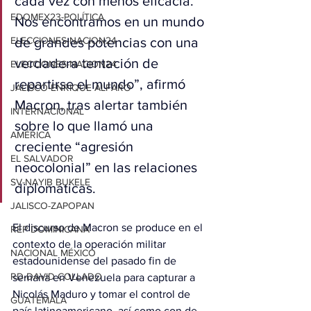
cada vez con menos eficacia. 
EDOMEX23-POLÍTICA
Nos encontramos en un mundo 
ELECCIONES-NACION24
de grandes potencias con una 
verdadera tentación de 
ELECCIONES-NACION24
repartirse el mundo”, afirmó 
JALISCO-ENRIQUE ALFARO
Macron, tras alertar también 
INTERNACIONAL
sobre lo que llamó una 
AMÉRICA
creciente “agresión 
EL SALVADOR
neocolonial” en las relaciones 
SV-NAYIB BUKELE
diplomáticas.
JALISCO-ZAPOPAN
El discurso de Macron se produce en el 
REP DOMINICANA
contexto de la operación militar 
NACIONAL MÉXICO
estadounidense del pasado fin de 
RD-DAVID COLLADO
semana en Venezuela para capturar a 
Nicolás Maduro y tomar el control de 
GUATEMALA
país latinoamericano, así como con de 