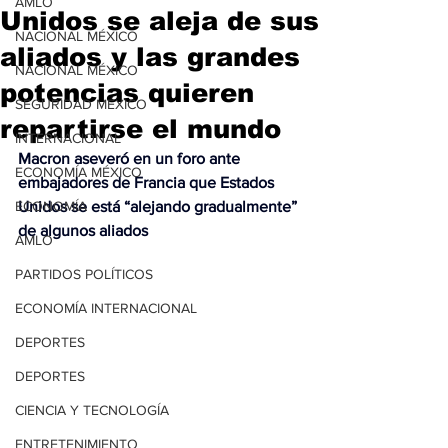
AMLO
Unidos se aleja de sus
NACIONAL MÉXICO
aliados y las grandes
NACIONAL MÉXICO
potencias quieren
SEGURIDAD MÉXICO
repartirse el mundo
INTERNACIONAL
Macron aseveró en un foro ante 
ECONOMÍA MÉXICO
embajadores de Francia que Estados 
ECONOMÍA
Unidos se está “alejando gradualmente” 
de algunos aliados
AMLO
PARTIDOS POLÍTICOS
ECONOMÍA INTERNACIONAL
DEPORTES
DEPORTES
CIENCIA Y TECNOLOGÍA
ENTRETENIMIENTO