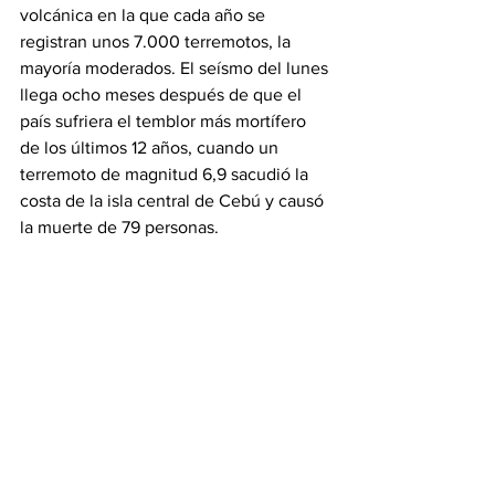
volcánica en la que cada año se 
registran unos 7.000 terremotos, la 
mayoría moderados. El seísmo del lunes 
llega ocho meses después de que el 
país sufriera el temblor más mortífero 
de los últimos 12 años, cuando un 
terremoto de magnitud 6,9 sacudió la 
costa de la isla central de Cebú y causó 
la muerte de 79 personas.
Atrapados bajo un 
centro comercial
Este martes, los bomberos de General 
Santos trataban de rescatar a 
contrarreloj a dos personas atrapadas 
bajo los escombros de un centro 
comercial, de donde ya habían 