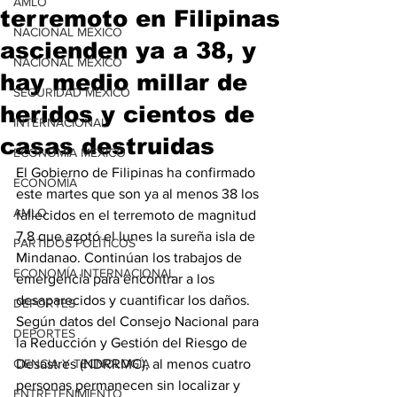
AMLO
terremoto en Filipinas
NACIONAL MÉXICO
ascienden ya a 38, y
NACIONAL MÉXICO
hay medio millar de
SEGURIDAD MÉXICO
heridos y cientos de
INTERNACIONAL
casas destruidas
ECONOMÍA MÉXICO
El Gobierno de Filipinas ha confirmado 
ECONOMÍA
este martes que son ya al menos 38 los 
AMLO
fallecidos en el terremoto de magnitud 
7,8 que azotó el lunes la sureña isla de 
PARTIDOS POLÍTICOS
Mindanao. Continúan los trabajos de 
ECONOMÍA INTERNACIONAL
emergencia para encontrar a los 
desaparecidos y cuantificar los daños. 
DEPORTES
Según datos del Consejo Nacional para 
DEPORTES
la Reducción y Gestión del Riesgo de 
CIENCIA Y TECNOLOGÍA
Desastres (NDRRMC), al menos cuatro 
personas permanecen sin localizar y 
ENTRETENIMIENTO