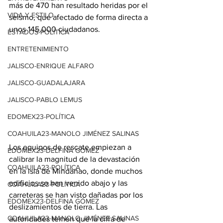
más de 470 han resultado heridas por el 
VIDA Y ESTILO
seísmo, que afectado de forma directa a 
unos 145.000 ciudadanos.
ESTADOS-POLÍTICA
ENTRETENIMIENTO
JALISCO-ENRIQUE ALFARO
JALISCO-GUADALAJARA
JALISCO-PABLO LEMUS
EDOMEX23-POLÍTICA
COAHUILA23-MANOLO JIMÉNEZ SALINAS
Los equipos de rescate empiezan a 
EDOMEX23-DELFINA GÓMEZ
calibrar la magnitud de la devastación 
COAHUILA23-POLÍTICA
en la isla de Mindanao, donde muchos 
edificios se han venido abajo y las 
COAHUILA23-POLÍTICA
carreteras se han visto dañadas por los 
EDOMEX23-DELFINA GÓMEZ
deslizamientos de tierra. Las 
COAHUILA23-MANOLO JIMÉNEZ SALINAS
autoridades temen que la cifra de 