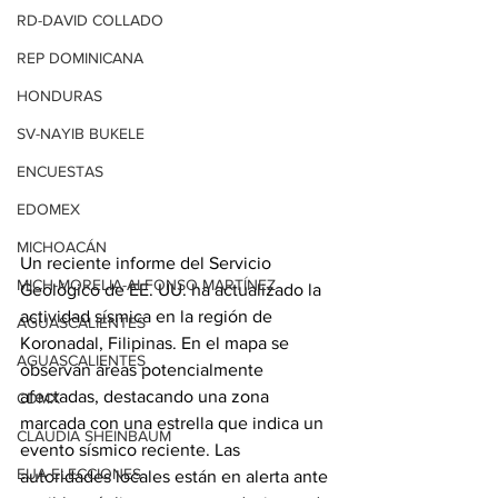
RD-DAVID COLLADO
REP DOMINICANA
HONDURAS
SV-NAYIB BUKELE
ENCUESTAS
EDOMEX
MICHOACÁN
Un reciente informe del Servicio 
MICH-MORELIA-ALFONSO MARTÍNEZ
Geológico de EE. UU. ha actualizado la 
actividad sísmica en la región de 
AGUASCALIENTES
Koronadal, Filipinas. En el mapa se 
AGUASCALIENTES
observan áreas potencialmente 
afectadas, destacando una zona 
CDMX
marcada con una estrella que indica un 
CLAUDIA SHEINBAUM
evento sísmico reciente. Las 
EUA ELECCIONES
autoridades locales están en alerta ante 