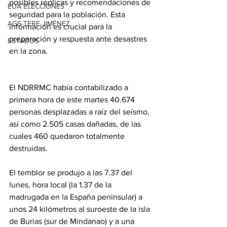
posibles réplicas y recomendaciones de 
EUA ELECCIONES
seguridad para la población. Esta 
AGS-TERE JIMÉNEZ
información es crucial para la 
preparación y respuesta ante desastres 
ESTADOS
en la zona.
El NDRRMC había contabilizado a 
primera hora de este martes 40.674 
personas desplazadas a raíz del seísmo, 
así como 2.505 casas dañadas, de las 
cuales 460 quedaron totalmente 
destruidas.
El temblor se produjo a las 7.37 del 
lunes, hora local (la 1.37 de la 
madrugada en la España peninsular) a 
unos 24 kilómetros al suroeste de la isla 
de Burias (sur de Mindanao) y a una 