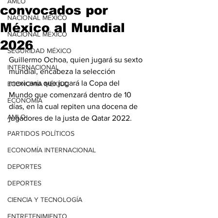
AMLO
convocados por
NACIONAL MÉXICO
México al Mundial
NACIONAL MÉXICO
2026
SEGURIDAD MÉXICO
Guillermo Ochoa, quien jugará su sexto 
INTERNACIONAL
mundial, encabeza la selección 
mexicana que jugará la Copa del 
ECONOMÍA MÉXICO
Mundo que comenzará dentro de 10 
ECONOMÍA
días, en la cual repiten una docena de 
AMLO
jugadores de la justa de Qatar 2022.
PARTIDOS POLÍTICOS
ECONOMÍA INTERNACIONAL
DEPORTES
DEPORTES
CIENCIA Y TECNOLOGÍA
ENTRETENIMIENTO