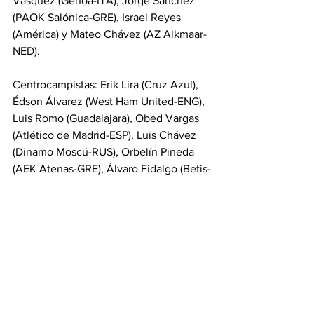
Vásquez (Genoa-ITA), Jorge Sánchez 
(PAOK Salónica-GRE), Israel Reyes 
(América) y Mateo Chávez (AZ Alkmaar-
NED).
Centrocampistas: Erik Lira (Cruz Azul), 
Édson Álvarez (West Ham United-ENG), 
Luis Romo (Guadalajara), Obed Vargas 
(Atlético de Madrid-ESP), Luis Chávez 
(Dinamo Moscú-RUS), Orbelín Pineda 
(AEK Atenas-GRE), Álvaro Fidalgo (Betis-
ESP), Brian Gutiérrez (Guadalajara) y 
Gilberto Mora (Tijuana).
Delanteros: Raúl Jiménez (Fulham-
ENG), Santiago Giménez (AC Milan-ITA), 
Julián Quiñones (Al-Qadsiah-KSA), 
Alexis Vega (Toluca), César Huerta 
(Anderlecht-BEL), Roberto Alvarado 