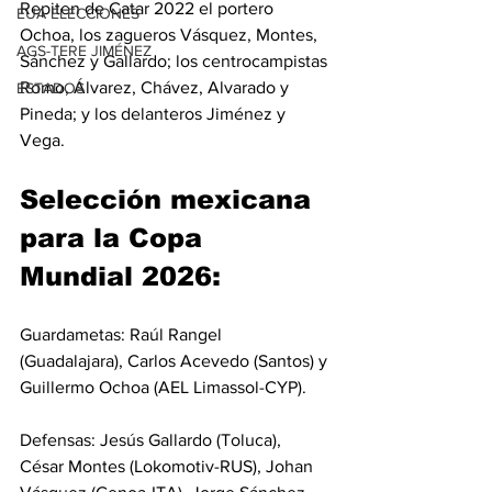
Repiten de Catar 2022 el portero 
EUA ELECCIONES
Ochoa, los zagueros Vásquez, Montes, 
AGS-TERE JIMÉNEZ
Sánchez y Gallardo; los centrocampistas 
Romo, Álvarez, Chávez, Alvarado y 
ESTADOS
Pineda; y los delanteros Jiménez y 
Vega.
Selección mexicana 
para la Copa 
Mundial 2026:
Guardametas: Raúl Rangel 
(Guadalajara), Carlos Acevedo (Santos) y 
Guillermo Ochoa (AEL Limassol-CYP).
Defensas: Jesús Gallardo (Toluca), 
César Montes (Lokomotiv-RUS), Johan 