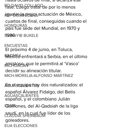
RD-DAVID COLLADO
fase. Luego tratar de por lo menos 
igualar la mejor actuación de México, 
REP DOMINICANA
cuartos de final, conseguidas cuando el 
HONDURAS
país fue sede del Mundial, en 1970 y 
1986
SV-NAYIB BUKELE
ENCUESTAS
El próximo 4 de junio, en Toluca, 
EDOMEX
México enfrentará a Serbia, en el último 
amistoso, que le permitirá al ‘Vasco’ 
MICHOACÁN
decidir su alineación titular.
MICH-MORELIA-ALFONSO MARTÍNEZ
En el equipo hay dos naturalizados: el 
AGUASCALIENTES
español Álvarez Fidalgo, del Betis 
AGUASCALIENTES
español, y el colombiano Julián 
CDMX
Quiñones, del Al-Qadsiah de la liga 
saudí, en la cual fue líder de los 
CLAUDIA SHEINBAUM
goleadores.
EUA ELECCIONES