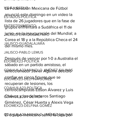
VIDA Y ESTILO
La Federación Mexicana de Fútbol 
anunció este domingo en un video la 
ESTADOS-POLÍTICA
lista de 26 jugadores que en la fase de 
ENTRETENIMIENTO
grupos enfrentará a Sudáfrica el 11 de 
junio, en la inauguración del Mundial; a 
JALISCO-ENRIQUE ALFARO
Corea el 18 y a la República Checa el 24 
JALISCO-GUADALAJARA
del mismo mes.
JALISCO-PABLO LEMUS
Después de vencer por 1-0 a Australia el 
EDOMEX23-POLÍTICA
sábado en un partido amistoso, el 
COAHUILA23-MANOLO JIMÉNEZ SALINAS
seleccionador Javier Aguirre decidió 
confiar en cinco figuras que se 
EDOMEX23-DELFINA GÓMEZ
recuperan de lesiones, los 
COAHUILA23-POLÍTICA
centrocampistas Édson Álvarez y Luis 
Chávez y los delanteros Santiago 
COAHUILA23-POLÍTICA
Giménez, César Huerta y Alexis Vega
EDOMEX23-DELFINA GÓMEZ
COAHUILA23-MANOLO JIMÉNEZ SALINAS
El equipo mexicano sufrió la baja por 