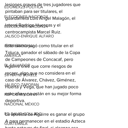
lesiones graves de tres jugadores que 
EDOMEX23-POLÍTICA
pintaban para ser titulares, el 
ELECCIONES-NACION24
guardameta Luis Ángel Malagón, el 
lateral Rodrigo Huescas y el 
ELECCIONES-NACION24
centrocampista Marcel Ruiz.
JALISCO-ENRIQUE ALFARO
Este último jugó como titular en el 
INTERNACIONAL
Toluca, ganador el sábado de la Copa 
AMÉRICA
de Campeones de Concacaf, pero 
EL SALVADOR
Aguirre cree que corre riesgos de 
recaer, algo que no considera en el 
SV-NAYIB BUKELE
caso de Álvarez, Chávez, Giménez, 
JALISCO-ZAPOPAN
Huerta y Vega, que han jugado poco 
este año y no están en su mejor forma 
REP DOMINICANA
deportiva.
NACIONAL MÉXICO
RD-DAVID COLLADO
La apuesta de Aguirre es ganar el grupo 
A para permanecer en el estadio Azteca 
GUATEMALA
hasta octavos de final, si alcanza esa 