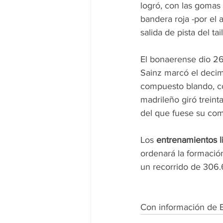
logró, con las gomas 
bandera roja -por el 
salida de pista del t
El bonaerense dio 26
Sainz marcó el decimo
compuesto blando, co
madrileño giró trein
del que fuese su co
Los 
entrenamientos l
ordenará la formación
un recorrido de 306.
Con información de 