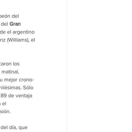
peón del 
 del 
Gran 
de el argentino 
z (Williams), el 
aron los 
matinal, 
u mejor crono- 
ilésimas. Sólo 
89 de ventaja 
 el 
sión.
del día, que 