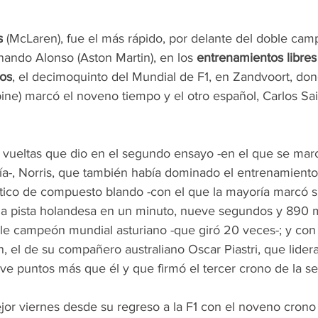
s
 (McLaren), fue el más rápido, por delante del doble cam
ando Alonso (Aston Martin), en los 
entrenamientos libres
jos
, el decimoquinto del Mundial de F1, en Zandvoort, don
ine) marcó el noveno tiempo y el otro español, Carlos Sain
8 vueltas que dio en el segundo ensayo -en el que se marc
ía-, Norris, que también había dominado el entrenamiento 
tico de compuesto blando -con el que la mayoría marcó s
la pista holandesa en un minuto, nueve segundos y 890 m
e campeón mundial asturiano -que giró 20 veces-; y con 
, el de su compañero australiano Oscar Piastri, que lidera
 puntos más que él y que firmó el tercer crono de la se
jor viernes desde su regreso a la F1 con el noveno crono 