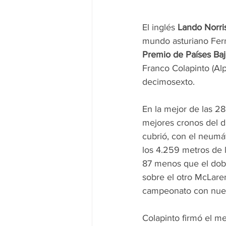
El inglés 
Lando Norri
mundo asturiano Fern
Premio de Países Ba
Franco Colapinto (Alp
decimosexto.
En la mejor de las 2
mejores cronos del d
cubrió, con el neumá
los 4.259 metros de 
87 menos que el dobl
sobre el otro McLaren
campeonato con nueve
Colapinto firmó el me