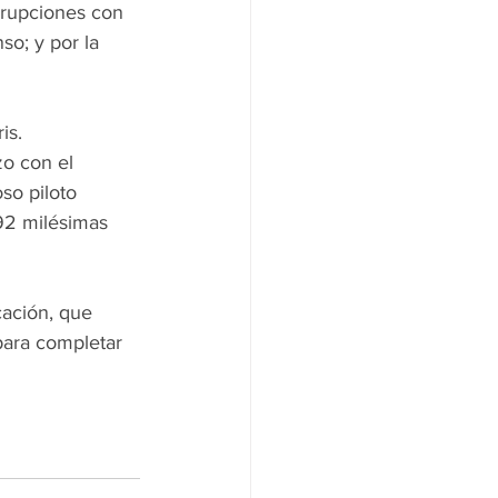
rrupciones con 
o; y por la 
is.
zo con el 
so piloto 
92 milésimas 
cación, que 
para completar 