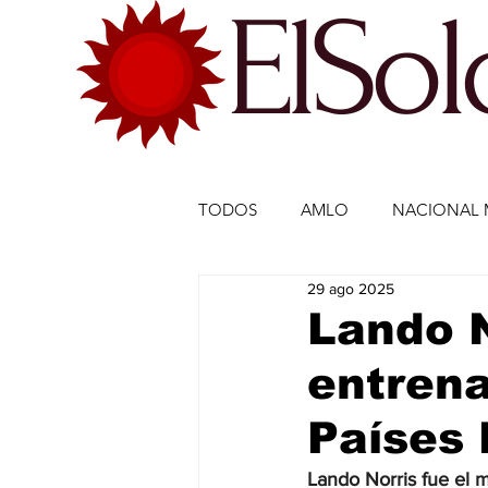
ElSo
TODOS
AMLO
NACIONAL 
29 ago 2025
ECONOMÍA MÉXICO
ECO
Lando N
entrena
DEPORTES
DEPORTES
Países 
ESTADOS-POLÍTICA
ENTR
Lando Norris fue el 