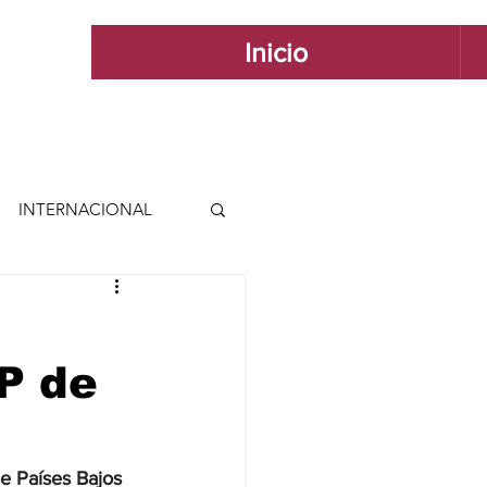
Inicio
INTERNACIONAL
 INTERNACIONAL
P de
 Y ESTILO
GUADALAJARA
de Países Bajos