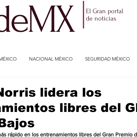
ldeMX
El Gran portal
de noticias
MÉXICO
NACIONAL MÉXICO
SEGURIDAD MÉXICO
NOMÍA
AMLO
PARTIDOS POLÍTICOS
ECONOMÍA
orris lidera los
mientos libres del G
CIENCIA Y TECNOLOGÍA
ENTRETENIMIENTO
VIDA
Bajos
ETENIMIENTO
JALISCO-ENRIQUE ALFARO
JALISCO-
más rápido en los entrenamientos libres del Gran Premio 