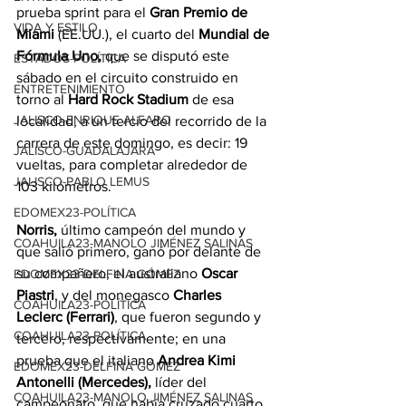
prueba sprint para el 
Gran Premio de 
VIDA Y ESTILO
Miami
 (EE.UU.), el cuarto del 
Mundial de 
Fórmula Uno,
 que se disputó este 
ESTADOS-POLÍTICA
sábado en el circuito construido en 
ENTRETENIMIENTO
torno al 
Hard Rock Stadium
 de esa 
JALISCO-ENRIQUE ALFARO
localidad, a un tercio del recorrido de la 
carrera de este domingo, es decir: 19 
JALISCO-GUADALAJARA
vueltas, para completar alrededor de 
JALISCO-PABLO LEMUS
103 kilómetros.
EDOMEX23-POLÍTICA
Norris,
 último campeón del mundo y 
COAHUILA23-MANOLO JIMÉNEZ SALINAS
que salió primero, ganó por delante de 
su compañero, el australiano 
Oscar 
EDOMEX23-DELFINA GÓMEZ
Piastri
, y del monegasco 
Charles 
COAHUILA23-POLÍTICA
Leclerc (Ferrari)
, que fueron segundo y 
COAHUILA23-POLÍTICA
tercero, respectivamente; en una 
prueba que el italiano 
Andrea Kimi 
EDOMEX23-DELFINA GÓMEZ
Antonelli (Mercedes),
 líder del 
COAHUILA23-MANOLO JIMÉNEZ SALINAS
campeonato, que había cruzado cuarto 