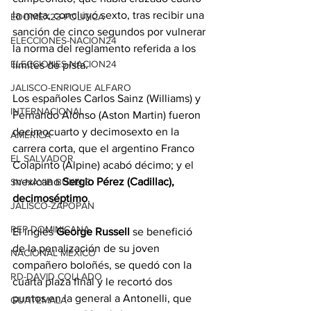
la meta, concluyó sexto, tras recibir una 
EDOMEX23-POLÍTICA
sanción de cinco segundos por vulnerar 
ELECCIONES-NACION24
la norma del reglamento referida a los 
ELECCIONES-NACION24
límites de pista.
JALISCO-ENRIQUE ALFARO
Los españoles Carlos Sainz (Williams) y 
INTERNACIONAL
Fernando Alonso (Aston Martin) fueron 
decimocuarto y decimosexto en la 
AMÉRICA
carrera corta, que el argentino Franco 
EL SALVADOR
Colapinto (Alpine) acabó décimo; y el 
mexicano 
Sergio Pérez (Cadillac), 
SV-NAYIB BUKELE
decimoséptimo
.
JALISCO-ZAPOPAN
REP DOMINICANA
El inglés 
George Russell
 se benefició 
de la penalización de su joven 
NACIONAL MÉXICO
compañero boloñés, se quedó con la 
RD-DAVID COLLADO
cuarta plaza final y le recortó dos 
puntos en la general a Antonelli, que 
GUATEMALA