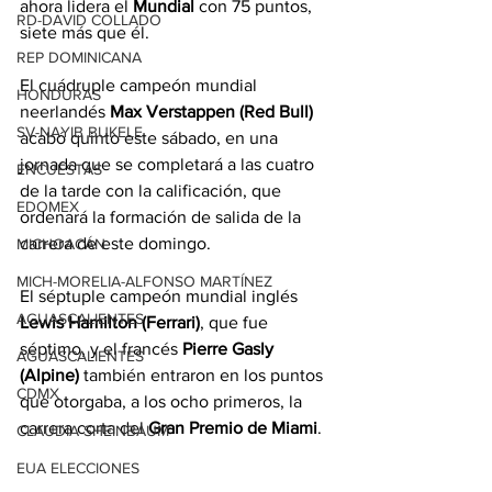
ahora lidera el 
Mundial
 con 75 puntos, 
RD-DAVID COLLADO
siete más que él.
REP DOMINICANA
El cuádruple campeón mundial 
HONDURAS
neerlandés 
Max Verstappen (Red Bull)
SV-NAYIB BUKELE
acabó quinto este sábado, en una 
jornada que se completará a las cuatro 
ENCUESTAS
de la tarde con la calificación, que 
EDOMEX
ordenará la formación de salida de la 
carrera de este domingo.
MICHOACÁN
MICH-MORELIA-ALFONSO MARTÍNEZ
El séptuple campeón mundial inglés 
AGUASCALIENTES
Lewis Hamilton (Ferrari)
, que fue 
séptimo, y el francés 
Pierre Gasly 
AGUASCALIENTES
(Alpine)
 también entraron en los puntos 
CDMX
que otorgaba, a los ocho primeros, la 
carrera corta del 
Gran Premio de Miami
.
CLAUDIA SHEINBAUM
EUA ELECCIONES