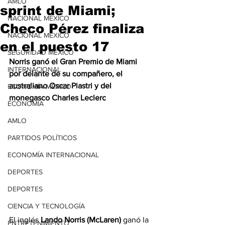
AMLO
sprint de Miami;
NACIONAL MÉXICO
Checo Pérez finaliza
NACIONAL MÉXICO
en el puesto 17
SEGURIDAD MÉXICO
Norris ganó el Gran Premio de Miami 
INTERNACIONAL
por delante de su compañero, el 
australiano Oscar Piastri y del 
ECONOMÍA MÉXICO
monegasco Charles Leclerc
ECONOMÍA
AMLO
PARTIDOS POLÍTICOS
ECONOMÍA INTERNACIONAL
DEPORTES
DEPORTES
CIENCIA Y TECNOLOGÍA
El inglés 
Lando Norris (McLaren)
 ganó la 
ENTRETENIMIENTO