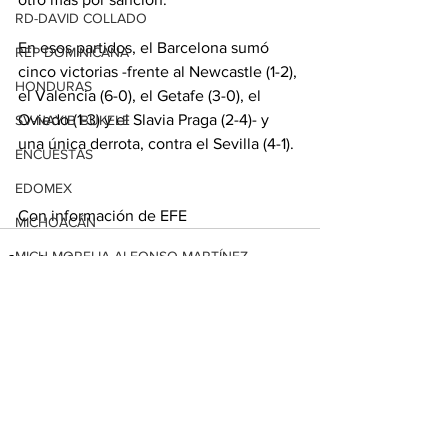
RD-DAVID COLLADO
En esos partidos, el Barcelona sumó 
REP DOMINICANA
cinco victorias -frente al Newcastle (1-2), 
HONDURAS
el Valencia (6-0), el Getafe (3-0), el 
Oviedo (1-3) y el Slavia Praga (2-4)- y 
SV-NAYIB BUKELE
una única derrota, contra el Sevilla (4-1).
ENCUESTAS
EDOMEX
Con información de EFE
MICHOACÁN
MICH-MORELIA-ALFONSO MARTÍNEZ
AGUASCALIENTES
AGUASCALIENTES
Ver todo
Entradas relacionadas
CDMX
CLAUDIA SHEINBAUM
EUA ELECCIONES