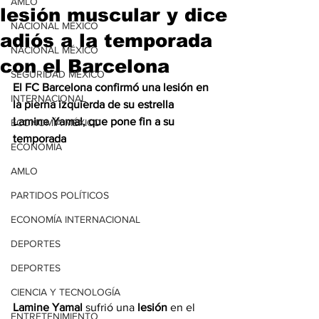
AMLO
lesión muscular y dice
NACIONAL MÉXICO
adiós a la temporada
NACIONAL MÉXICO
con el Barcelona
SEGURIDAD MÉXICO
El FC Barcelona confirmó una lesión en 
INTERNACIONAL
la pierna izquierda de su estrella 
Lamine Yamal, que pone fin a su 
ECONOMÍA MÉXICO
temporada
ECONOMÍA
AMLO
PARTIDOS POLÍTICOS
ECONOMÍA INTERNACIONAL
DEPORTES
DEPORTES
CIENCIA Y TECNOLOGÍA
Lamine Yamal
 sufrió una 
lesión
 en el 
ENTRETENIMIENTO