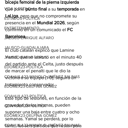
bíceps femoral de la pierna izquierda
VIDA Y ESTILO
que pone 
punto final
 a su 
temporada
 en 
LaLiga
, pero que no compromete su 
ESTADOS-POLÍTICA
presencia en el 
Mundial 2026
, según 
ENTRETENIMIENTO
confirmó en un 
comunicado
 el
 FC 
Barcelona
.
JALISCO-ENRIQUE ALFARO
JALISCO-GUADALAJARA
El club catalán explicó que Lamine 
Yamal, que se lesionó en el minuto 40 
JALISCO-PABLO LEMUS
del partido ante el Celta, justo después 
EDOMEX23-POLÍTICA
de marcar el penalti que le dio la 
COAHUILA23-MANOLO JIMÉNEZ SALINAS
victoria a su equipo (1-0), seguirá un 
tratamiento conservador.
EDOMEX23-DELFINA GÓMEZ
COAHUILA23-POLÍTICA
Este tipo de lesiones, en función de la 
gravedad de las mismas, pueden 
COAHUILA23-POLÍTICA
suponer una baja entre cuatro y ocho 
EDOMEX23-DELFINA GÓMEZ
semanas. Yamal se perderá, por lo 
COAHUILA23-MANOLO JIMÉNEZ SALINAS
tanto, los seis partidos que restan para 