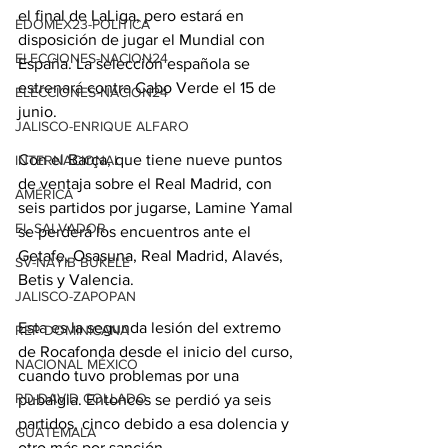
el final de LaLiga, pero estará en 
EDOMEX23-POLÍTICA
disposición de jugar el Mundial con 
ELECCIONES-NACION24
España. La selección española se 
estrenará contra Cabo Verde el 15 de 
ELECCIONES-NACION24
junio.
JALISCO-ENRIQUE ALFARO
Con el Barça, que tiene nueve puntos 
INTERNACIONAL
de ventaja sobre el Real Madrid, con 
AMÉRICA
seis partidos por jugarse, Lamine Yamal 
EL SALVADOR
se perderá los encuentros ante el 
Getafe, Osasuna, Real Madrid, Alavés, 
SV-NAYIB BUKELE
Betis y Valencia.
JALISCO-ZAPOPAN
Esta es la segunda lesión del extremo 
REP DOMINICANA
de Rocafonda desde el inicio del curso, 
NACIONAL MÉXICO
cuando tuvo problemas por una 
RD-DAVID COLLADO
pubalgia. Entonces se perdió ya seis 
partidos, cinco debido a esa dolencia y 
GUATEMALA
otro más por sanción.