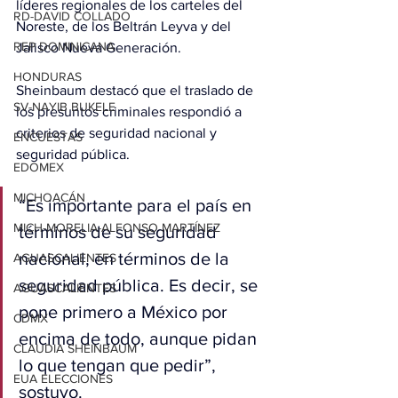
líderes regionales de los carteles del 
RD-DAVID COLLADO
Noreste, de los Beltrán Leyva y del 
REP DOMINICANA
Jalisco Nueva Generación.
HONDURAS
Sheinbaum destacó que el traslado de 
SV-NAYIB BUKELE
los presuntos criminales respondió a 
criterios de seguridad nacional y 
ENCUESTAS
seguridad pública.
EDOMEX
MICHOACÁN
“Es importante para el país en 
MICH-MORELIA-ALFONSO MARTÍNEZ
términos de su seguridad 
nacional, en términos de la 
AGUASCALIENTES
seguridad pública. Es decir, se 
AGUASCALIENTES
pone primero a México por 
CDMX
encima de todo, aunque pidan 
CLAUDIA SHEINBAUM
lo que tengan que pedir”, 
EUA ELECCIONES
sostuvo.