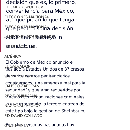
decisión que es, lo primero, 
EDOMEX23-POLÍTICA
conveniencia para México, 
ELECCIONES-NACION24
aunque pidan lo que tengan 
ELECCIONES-NACION24
que pedir. Es una decisión 
soberana”, subrayó la 
JALISCO-ENRIQUE ALFARO
mandataria.
INTERNACIONAL
AMÉRICA
El Gobierno de México anunció el 
EL SALVADOR
traslado a Estados Unidos de 37 presos 
de varios centros penitenciarios 
SV-NAYIB BUKELE
considerados “una amenaza real para la 
JALISCO-ZAPOPAN
seguridad” y que eran requeridos por 
REP DOMINICANA
vínculos con organizaciones criminales, 
lo que representó la tercera entrega de 
NACIONAL MÉXICO
este tipo bajo la gestión de Sheinbaum.
RD-DAVID COLLADO
Entre las personas trasladadas hay 
GUATEMALA