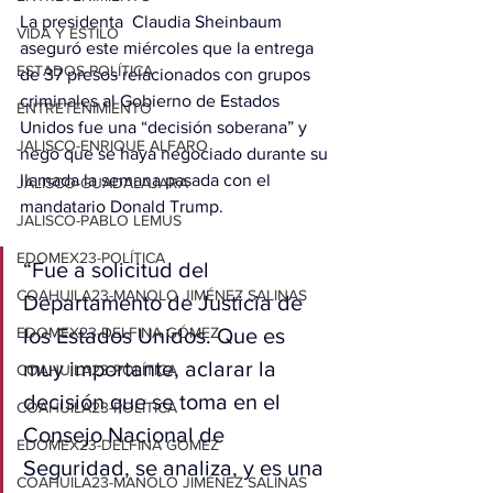
La presidenta  Claudia Sheinbaum 
VIDA Y ESTILO
aseguró este miércoles que la entrega 
ESTADOS-POLÍTICA
de 37 presos relacionados con grupos 
criminales al Gobierno de Estados 
ENTRETENIMIENTO
Unidos fue una “decisión soberana” y 
JALISCO-ENRIQUE ALFARO
negó que se haya negociado durante su 
llamada la semana pasada con el 
JALISCO-GUADALAJARA
mandatario Donald Trump.
JALISCO-PABLO LEMUS
EDOMEX23-POLÍTICA
“Fue a solicitud del 
COAHUILA23-MANOLO JIMÉNEZ SALINAS
Departamento de Justicia de 
EDOMEX23-DELFINA GÓMEZ
los Estados Unidos. Que es 
muy importante, aclarar la 
COAHUILA23-POLÍTICA
decisión que se toma en el 
COAHUILA23-POLÍTICA
Consejo Nacional de 
EDOMEX23-DELFINA GÓMEZ
Seguridad, se analiza, y es una 
COAHUILA23-MANOLO JIMÉNEZ SALINAS