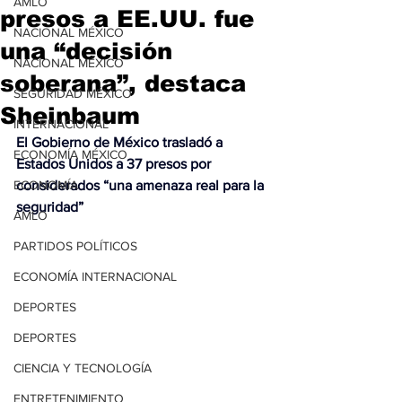
AMLO
presos a EE.UU. fue
NACIONAL MÉXICO
una “decisión
NACIONAL MÉXICO
soberana”, destaca
SEGURIDAD MÉXICO
Sheinbaum
INTERNACIONAL
El Gobierno de México trasladó a 
ECONOMÍA MÉXICO
Estados Unidos a 37 presos por 
ECONOMÍA
considerados “una amenaza real para la 
seguridad”
AMLO
PARTIDOS POLÍTICOS
ECONOMÍA INTERNACIONAL
DEPORTES
DEPORTES
CIENCIA Y TECNOLOGÍA
ENTRETENIMIENTO