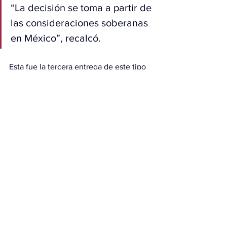
“La decisión se toma a partir de 
las consideraciones soberanas 
en México”, recalcó.
Esta fue la tercera entrega de este tipo 
bajo el Gobierno de Sheinbaum, quien 
asumió el cargo en octubre de 2024, 
después de las dos realizadas en 2025 
en medio de las crecientes presiones 
por parte de Trump, quien ha insistido 
en que 
México no hace lo suficiente para 
combatir a los carteles del narcotráfico.
Hace una semana, Trump reiteró su 
amenaza de ataques terrestres con 
organizaciones del crimen organizado 
en México, algo que rechazó de manera 