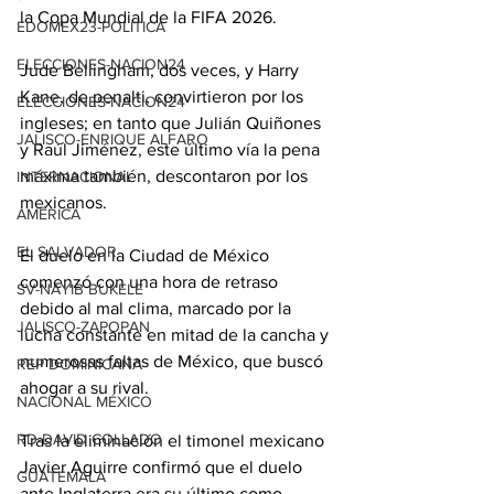
la Copa Mundial de la FIFA 2026.
EDOMEX23-POLÍTICA
ELECCIONES-NACION24
Jude Bellingham, dos veces, y Harry 
Kane, de penalti, convirtieron por los 
ELECCIONES-NACION24
ingleses; en tanto que Julián Quiñones 
JALISCO-ENRIQUE ALFARO
y Raúl Jiménez, este último vía la pena 
máxima también, descontaron por los 
INTERNACIONAL
mexicanos.
AMÉRICA
EL SALVADOR
El duelo en la Ciudad de México 
comenzó con una hora de retraso 
SV-NAYIB BUKELE
debido al mal clima, marcado por la 
JALISCO-ZAPOPAN
lucha constante en mitad de la cancha y 
numerosas faltas de México, que buscó 
REP DOMINICANA
ahogar a su rival.
NACIONAL MÉXICO
RD-DAVID COLLADO
Tras la eliminación el timonel mexicano 
Javier Aguirre confirmó que el duelo 
GUATEMALA
ante Inglaterra era su último como 