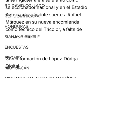
RD-DAVID COLLADO
seleccionador nacional y en el Estadio 
Azteca, deseándole suerte a Rafael 
REP DOMINICANA
Márquez en su nueva encomienda 
HONDURAS
como técnico del Tricolor, a falta de 
hacerse oficial.
SV-NAYIB BUKELE
ENCUESTAS
EDOMEX
Con información de López-Dóriga 
Digital
MICHOACÁN
MICH-MORELIA-ALFONSO MARTÍNEZ
AGUASCALIENTES
AGUASCALIENTES
Ver todo
Entradas relacionadas
CDMX
CLAUDIA SHEINBAUM
EUA ELECCIONES