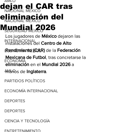
AMLO
dejan el CAR tras
NACIONAL MÉXICO
eliminación del
NACIONAL MÉXICO
Mundial 2026
SEGURIDAD MÉXICO
Los jugadores de 
México
 dejaron las 
INTERNACIONAL
instalaciones del 
Centro de Alto 
Rendimiento (CAR) 
de la 
Federación 
ECONOMÍA MÉXICO
Mexicana de Futbol
, tras concretarse la 
ECONOMÍA
eliminación
 en el 
Mundial 2026
 a 
AMLO
manos de 
Inglaterra
.
PARTIDOS POLÍTICOS
ECONOMÍA INTERNACIONAL
DEPORTES
DEPORTES
CIENCIA Y TECNOLOGÍA
ENTRETENIMIENTO