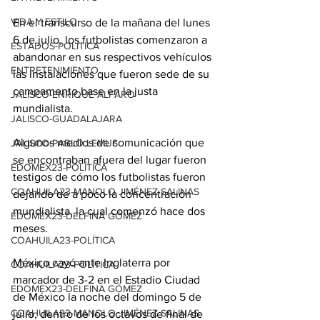
VIDA Y ESTILO
En el transcurso de la mañana del lunes 
6 de julio, los futbolistas comenzaron a 
ESTADOS-POLÍTICA
abandonar en sus respectivos vehículos 
ENTRETENIMIENTO
las instalaciones que fueron sede de su 
campamento base en la justa 
JALISCO-ENRIQUE ALFARO
mundialista.
JALISCO-GUADALAJARA
Algunos medios de comunicación que 
JALISCO-PABLO LEMUS
se encontraban afuera del lugar fueron 
EDOMEX23-POLÍTICA
testigos de cómo los futbolistas fueron 
COAHUILA23-MANOLO JIMÉNEZ SALINAS
dejando de a poco la concentración 
mundialista, la cual comenzó hace dos 
EDOMEX23-DELFINA GÓMEZ
meses.
COAHUILA23-POLÍTICA
México cayó ante Inglaterra por 
COAHUILA23-POLÍTICA
marcador de 3-2 en el Estadio Ciudad 
EDOMEX23-DELFINA GÓMEZ
de México la noche del domingo 5 de 
COAHUILA23-MANOLO JIMÉNEZ SALINAS
julio, dentro de los octavos de final de 