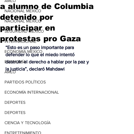
AMLO
a alumno de Columbia
NACIONAL MÉXICO
detenido por
NACIONAL MÉXICO
participar en
SEGURIDAD MÉXICO
protestas pro Gaza
INTERNACIONAL
“Esto es un paso importante para 
ECONOMÍA MÉXICO
defender lo que el miedo intentó 
ECONOMÍA
destruir: el derecho a hablar por la paz y 
la justicia”, declaró Mahdawi
AMLO
PARTIDOS POLÍTICOS
ECONOMÍA INTERNACIONAL
DEPORTES
DEPORTES
CIENCIA Y TECNOLOGÍA
ENTRETENIMIENTO