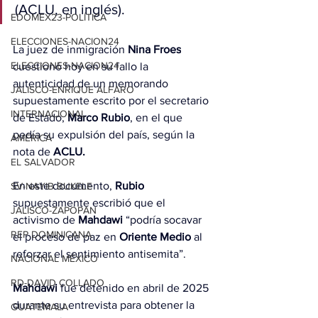
(ACLU, en inglés).
EDOMEX23-POLÍTICA
ELECCIONES-NACION24
La juez de inmigración 
Nina Froes
ELECCIONES-NACION24
cuestionó hoy en su fallo la 
autenticidad de un memorando 
JALISCO-ENRIQUE ALFARO
supuestamente escrito por el secretario 
INTERNACIONAL
de Estado, 
Marco Rubio
, en el que 
pedía su expulsión del país, según la 
AMÉRICA
nota de 
ACLU.
EL SALVADOR
En este documento, 
Rubio
SV-NAYIB BUKELE
supuestamente escribió que el 
JALISCO-ZAPOPAN
activismo de 
Mahdawi
 “podría socavar 
REP DOMINICANA
el proceso de paz en 
Oriente Medio
 al 
reforzar el sentimiento antisemita”.
NACIONAL MÉXICO
RD-DAVID COLLADO
Mahdawi
 fue detenido en abril de 2025 
durante su entrevista para obtener la 
GUATEMALA