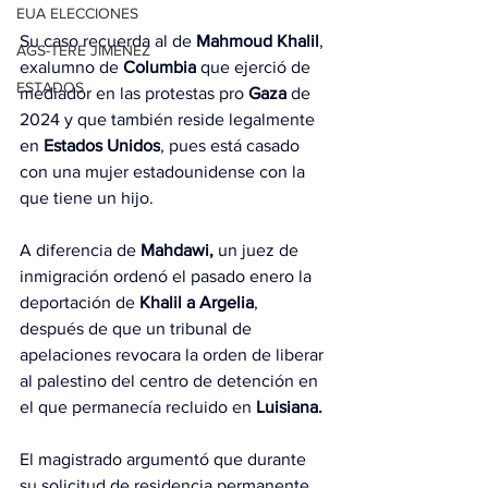
EUA ELECCIONES
Su caso recuerda al de 
Mahmoud Khalil
, 
AGS-TERE JIMÉNEZ
exalumno de 
Columbia
 que ejerció de 
ESTADOS
mediador en las protestas pro 
Gaza
 de 
2024 y que también reside legalmente 
en 
Estados Unidos
, pues está casado 
con una mujer estadounidense con la 
que tiene un hijo.
A diferencia de 
Mahdawi,
 un juez de 
inmigración ordenó el pasado enero la 
deportación de 
Khalil a Argelia
, 
después de que un tribunal de 
apelaciones revocara la orden de liberar 
al palestino del centro de detención en 
el que permanecía recluido en 
Luisiana.
El magistrado argumentó que durante 
su solicitud de residencia permanente 