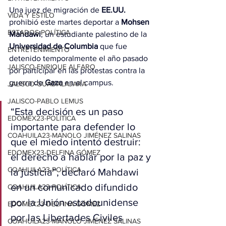
Una juez de migración de 
EE.UU.
VIDA Y ESTILO
prohibió este martes deportar a 
Mohsen 
ESTADOS-POLÍTICA
Mahdawi
, un estudiante palestino de la 
Universidad de Columbia
 que fue 
ENTRETENIMIENTO
detenido temporalmente el año pasado 
JALISCO-ENRIQUE ALFARO
por participar en las protestas contra la 
guerra de 
Gaza
 en el campus.
JALISCO-GUADALAJARA
JALISCO-PABLO LEMUS
“Esta decisión es un paso 
EDOMEX23-POLÍTICA
importante para defender lo 
COAHUILA23-MANOLO JIMÉNEZ SALINAS
que el miedo intentó destruir: 
EDOMEX23-DELFINA GÓMEZ
el derecho a hablar por la paz y 
COAHUILA23-POLÍTICA
la justicia”, declaró Mahdawi 
en un comunicado difundido 
COAHUILA23-POLÍTICA
por la Unión estadounidense 
EDOMEX23-DELFINA GÓMEZ
por las Libertades Civiles 
COAHUILA23-MANOLO JIMÉNEZ SALINAS