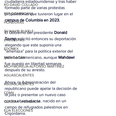
ciudadanía estadounidense y tras haber 
RD-DAVID COLLADO
formado parte de varias protestas 
REP DOMINICANA
propalestinas que tuvieron lugar en el 
campus de Columbia en 2023.
HONDURAS
SV-NAYIB BUKELE
El Gobierno del presidente 
Donald 
Trump
 solicitó entonces su deportación 
ENCUESTAS
alegando que este suponía una 
EDOMEX
“amenaza” para la política exterior del 
país norteamericano, aunque 
Mahdawi
MICHOACÁN
fue puesto en libertad semanas 
MICH-MORELIA-ALFONSO MARTÍNEZ
después de su arresto.
AGUASCALIENTES
Ahora, la Administración del 
AGUASCALIENTES
republicano puede apelar la decisión de 
CDMX
la juez o presentar un nuevo caso 
contra el estudiante, nacido en un 
CLAUDIA SHEINBAUM
campo de refugiados palestinos en 
EUA ELECCIONES
Cisjordania.