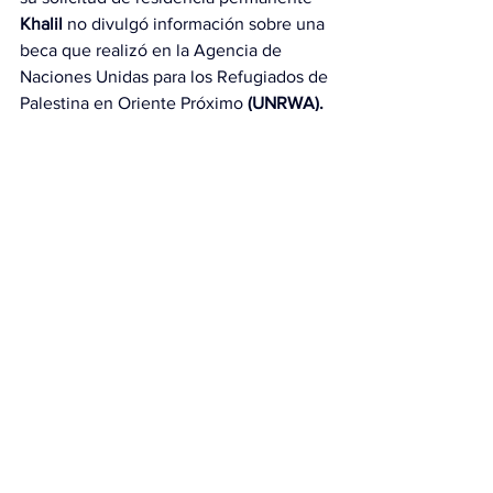
Khalil
 no divulgó información sobre una 
beca que realizó en la Agencia de 
Naciones Unidas para los Refugiados de 
Palestina en Oriente Próximo 
(UNRWA).
En un mensaje remitido entonces al 
periódico universitario 
Columbia 
Spectator,
 los abogados de 
Khalil
afirmaron que el joven “no puede ser 
detenido ni deportado legalmente 
porque su proceso de apelación no ha 
concluido”.
Con información de EFE.