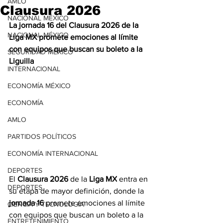
AMLO
Clausura 2026
NACIONAL MÉXICO
La jornada 16 del Clausura 2026 de la 
NACIONAL MÉXICO
Liga MX promete emociones al límite 
con equipos que buscan su boleto a la 
SEGURIDAD MÉXICO
Liguilla
INTERNACIONAL
ECONOMÍA MÉXICO
ECONOMÍA
AMLO
PARTIDOS POLÍTICOS
ECONOMÍA INTERNACIONAL
DEPORTES
El 
Clausura 2026
 de la 
Liga MX
 entra en 
DEPORTES
su etapa de mayor definición, donde la 
jornada 16
 promete emociones al límite 
CIENCIA Y TECNOLOGÍA
con equipos que buscan un boleto a la 
ENTRETENIMIENTO