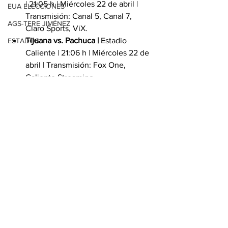
| 21:05 h | Miércoles 22 de abril | 
EUA ELECCIONES
Transmisión: Canal 5, Canal 7, 
AGS-TERE JIMÉNEZ
Claro Sports, ViX.
Tijuana vs. Pachuca | 
Estadio 
ESTADOS
Caliente | 21:06 h | Miércoles 22 de 
abril | Transmisión: Fox One, 
Caliente Streaming.
Con información de EFE y López-Dóriga 
Digital
Ver todo
Entradas relacionadas