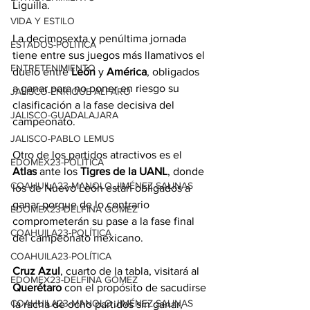
Liguilla.
VIDA Y ESTILO
La decimosexta y penúltima jornada 
ESTADOS-POLÍTICA
tiene entre sus juegos más llamativos el 
ENTRETENIMIENTO
duelo entre 
León
 y 
América
, obligados 
a ganar para no poner en riesgo su 
JALISCO-ENRIQUE ALFARO
clasificación a la fase decisiva del 
JALISCO-GUADALAJARA
campeonato.
JALISCO-PABLO LEMUS
Otro de los partidos atractivos es el 
EDOMEX23-POLÍTICA
Atlas
 ante los
 Tigres de la UANL
, donde 
COAHUILA23-MANOLO JIMÉNEZ SALINAS
los de Nuevo León están obligados a 
ganar porque de lo contrario 
EDOMEX23-DELFINA GÓMEZ
comprometerán su pase a la fase final 
COAHUILA23-POLÍTICA
del campeonato mexicano.
COAHUILA23-POLÍTICA
Cruz Azul
, cuarto de la tabla, visitará al 
EDOMEX23-DELFINA GÓMEZ
Querétaro
 con el propósito de sacudirse 
COAHUILA23-MANOLO JIMÉNEZ SALINAS
la racha de ocho partidos sin ganar, 