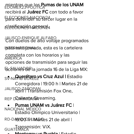
mientras que los
 Pumas de los UNAM
EDOMEX23-POLÍTICA
recibirá al 
Juárez FC
 con todo a favor 
ELECCIONES-NACION24
para defender su tercer lugar en la 
clasificación general.
ELECCIONES-NACION24
JALISCO-ENRIQUE ALFARO
Con duelos de alto voltaje programados 
para esta jornada, esta es la cartelera 
INTERNACIONAL
completa con los horarios y las 
AMÉRICA
opciones de transmisión para seguir las 
EL SALVADOR
acciones de la jornada 16 de la Liga MX:
Querétaro vs Cruz Azul | 
Estadio 
SV-NAYIB BUKELE
Corregidora | 19:00 h | Martes 21 de 
JALISCO-ZAPOPAN
abril | Transmisión Fox One, 
Caliente Streaming.
REP DOMINICANA
Pumas UNAM vs Juárez FC 
| 
NACIONAL MÉXICO
Estadio Olímpico Universitario | 
RD-DAVID COLLADO
19:00 h | Martes 21 de abril | 
Transmisión: ViX.
GUATEMALA
Monterrey vs Puebla 
| Estadio 