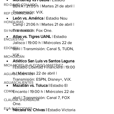
RD-DAVID COLLADO
BBVA | 21:05 h | Martes 21 de abril | 
Trnasmisión: ViX.
REP DOMINICANA
León vs. América 
| Estadio Nou 
HONDURAS
Camp | 21:06 h | Martes 21 de abril | 
Transmisión: Fox One.
SV-NAYIB BUKELE
Atlas vs. Tigres UANL
 | Estadio 
ENCUESTAS
Jalisco | 19:00 h | Miércoles 22 de 
EDOMEX
abril | Transmisión: Canal 5, TUDN, 
ViX.
MICHOACÁN
Atlético San Luis vs Santos Laguna 
MICH-MORELIA-ALFONSO MARTÍNEZ
| 
Estadio Libertad Financiera | 19:00 
h | Miércoles 22 de abril | 
AGUASCALIENTES
Transmisión: ESPN, Disney+, ViX.
AGUASCALIENTES
Mazatlán vs. Toluca | 
Estadio El 
CDMX
Encanto | 19:00 h | Miércoles 22 de 
abril | Transmisión: Canal 7, FOX 
CLAUDIA SHEINBAUM
One.
EUA ELECCIONES
Necaxa vs. Chivas | 
Estadio Victoria 