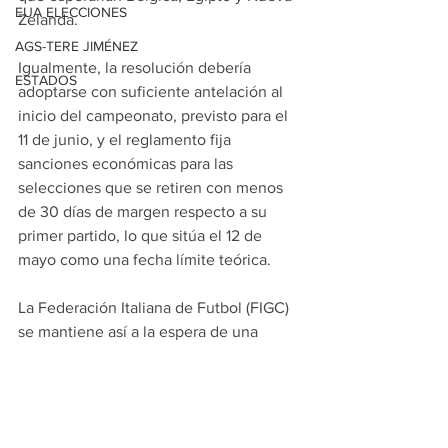
EUA ELECCIONES
Zelanda.
AGS-TERE JIMÉNEZ
Igualmente, la resolución debería 
ESTADOS
adoptarse con suficiente antelación al 
inicio del campeonato, previsto para el 
11 de junio, y el reglamento fija 
sanciones económicas para las 
selecciones que se retiren con menos 
de 30 días de margen respecto a su 
primer partido, lo que sitúa el 12 de 
mayo como una fecha límite teórica.
La Federación Italiana de Futbol (FIGC) 
se mantiene así a la espera de una 
posible vía hacia el Mundial después 
del desastre de no clasificarse por 
tercera vez consecutiva.