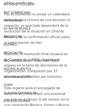
último clasificado.
RD-DAVID COLLADO
REP DOMINICANA
Por el momento no existe un calendario 
definido para la toma de una decisión al 
HONDURAS
respecto, ya que todo dependerá de la 
SV-NAYIB BUKELE
evolución de la situación en Oriente 
ENCUESTAS
Medio y de la confirmación oficial sobre 
la participación de Irán.
EDOMEX
MICHOACÁN
Además, la resolución final recaería en 
el Consejo de la FIFA, el principal 
MICH-MORELIA-ALFONSO MARTÍNEZ
órgano en la toma de decisiones de la 
AGUASCALIENTES
organización, compuesto por 37 
miembros y presidido por Infantino.
AGUASCALIENTES
CDMX
Este órgano sería el encargado de 
CLAUDIA SHEINBAUM
determinar cómo cubrir una eventual 
vacante en el Grupo G del torneo, en el 
EUA ELECCIONES
que esperarían Bélgica, Egipto y Nueva 