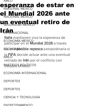
AMLO
esperanza de estar en
NACIONAL MÉXICO
el Mundial 2026 ante
NACIONAL MÉXICO
un eventual retiro de
SEGURIDAD MÉXICO
Irán
INTERNACIONAL
Italia
 mantienen viva la esperanza de 
ECONOMÍA MÉXICO
participar en el 
Mundial 2026
 a través 
ECONOMÍA
de una 
posible repesca
 extraordinaria si 
la 
FIFA
 decide actuar ante una eventual 
AMLO
retirada de 
Irán
 por el conflicto con 
PARTIDOS POLÍTICOS
Estados Unidos.
ECONOMÍA INTERNACIONAL
DEPORTES
DEPORTES
CIENCIA Y TECNOLOGÍA
ENTRETENIMIENTO