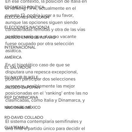
En ese contexto, la posición de Italia en 
EDOMEX23-POLÍTICA
el ranking FIFA, actualmente en el 
puesto 12, podría jugar a su favor, 
ELECCIONES-NACION24
aunque las opciones siguen siendo 
ELECCIONES-NACION24
consideradas remotas y otra de las vías 
posibles sería que el cupo vacante 
JALISCO-ENRIQUE ALFARO
fuese ocupado por otra selección 
INTERNACIONAL
asiática.
AMÉRICA
En el hipotético caso de que se 
EL SALVADOR
disputara una repesca excepcional, 
SV-NAYIB BUKELE
podrían participar dos selecciones 
europeas, posiblemente las mejor 
JALISCO-ZAPOPAN
posicionadas en el ‘ranking’ entre las no 
REP DOMINICANA
clasificadas, como Italia y Dinamarca, y 
dos asiáticas.
NACIONAL MÉXICO
RD-DAVID COLLADO
El sistema contemplaría semifinales y 
GUATEMALA
una final a partido único para decidir el 