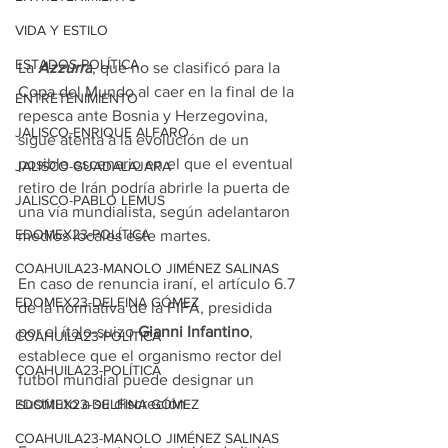
VIDA Y ESTILO
ESTADOS-POLÍTICA
La 
Azzurra
, que no se clasificó para la 
Copa del Mundo al caer en la final de la 
ENTRETENIMIENTO
repesca ante Bosnia y Herzegovina, 
JALISCO-ENRIQUE ALFARO
sigue atenta a la evolución de un 
posible escenario en el que el eventual 
JALISCO-GUADALAJARA
retiro de Irán podría abrirle la puerta de 
JALISCO-PABLO LEMUS
una vía mundialista, según adelantaron 
EDOMEX23-POLÍTICA
medios locales este martes.
COAHUILA23-MANOLO JIMÉNEZ SALINAS
En caso de renuncia iraní, el artículo 6.7 
EDOMEX23-DELFINA GÓMEZ
de la normativa de la FIFA, presidida 
por el ítalo-suizo 
Gianni Infantino
, 
COAHUILA23-POLÍTICA
establece que el organismo rector del 
COAHUILA23-POLÍTICA
futbol mundial puede designar un 
sustituto a su discreción.
EDOMEX23-DELFINA GÓMEZ
COAHUILA23-MANOLO JIMÉNEZ SALINAS