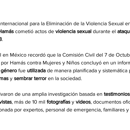
Internacional para la Eliminación de la Violencia Sexual en
Hamás
 cometió actos de 
violencia sexual
 durante el 
ataque
3
.
l en México recordó que la Comisión Civil del 7 de Octub
por Hamás contra Mujeres y Niños concluyó en un inform
e género
 fue 
utilizada
 de manera planificada y sistemática 
imas
 y 
sembrar terror
 en la sociedad.
ivaron de una amplia investigación basada en 
testimonios
vistas
, más de 10 mil 
fotografías
 y 
videos
, documentos ofic
onada por expertos, personal de emergencia, familiares 