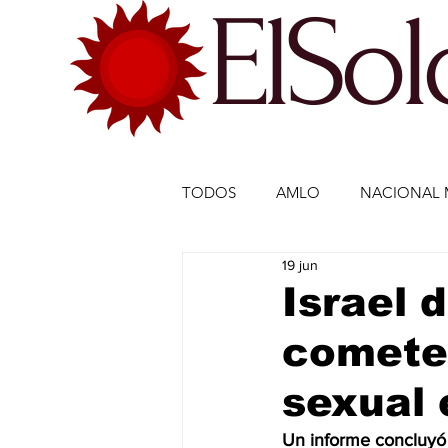
ElSo
TODOS
AMLO
NACIONAL 
19 jun
ECONOMÍA MÉXICO
ECO
Israel 
cometer
DEPORTES
DEPORTES
sexual 
ESTADOS-POLÍTICA
ENTR
Un informe concluyó q