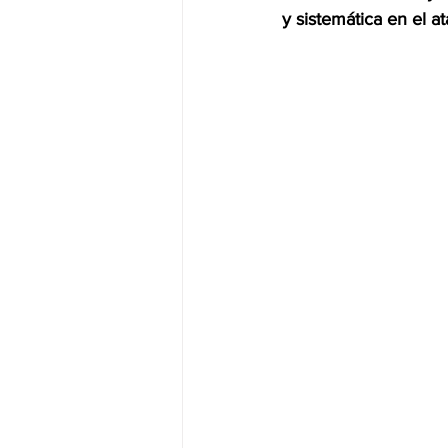
y sistemática en el 
JALISCO-PABLO LEMUS
ED
EDOMEX23-DELFINA GÓMEZ
EDOMEX23-DELFINA GÓMEZ
ELECCIONES-NACION24