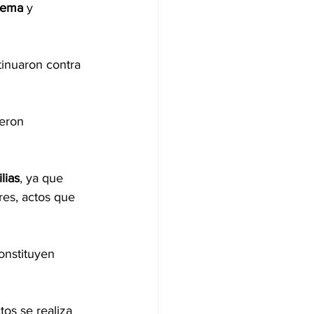
rema
 y 
inuaron contra 
ueron 
lias
, ya que 
res, actos que 
onstituyen 
tos se realiza 