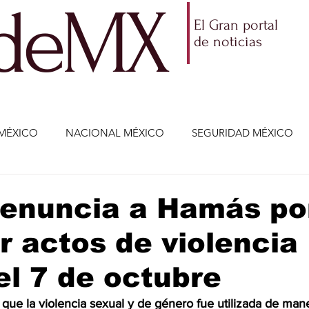
ldeMX
El Gran portal
de noticias
MÉXICO
NACIONAL MÉXICO
SEGURIDAD MÉXICO
NOMÍA
AMLO
PARTIDOS POLÍTICOS
ECONOMÍA
denuncia a Hamás po
 actos de violencia
CIENCIA Y TECNOLOGÍA
ENTRETENIMIENTO
VIDA
el 7 de octubre
ETENIMIENTO
JALISCO-ENRIQUE ALFARO
JALISCO-
ue la violencia sexual y de género fue utilizada de mane