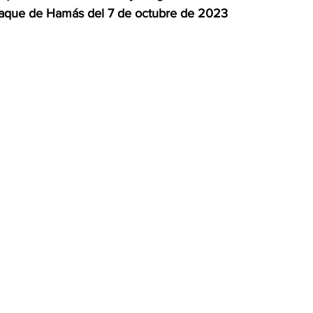
ataque de Hamás del 7 de octubre de 2023
OMEX23-POLÍTICA
COAHUILA23-MANOLO JIMÉNEZ SALI
COAHUILA23-POLÍTICA
COAHUILA23-POLÍTICA
COAHUILA23-MANOLO JIMÉNEZ SALINAS
EDOMEX23-P
ELECCIONES-NACION24