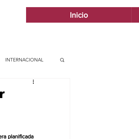
Inicio
INTERNACIONAL
 INTERNACIONAL
r
 Y ESTILO
GUADALAJARA
ra planificada 