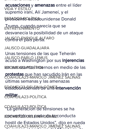
acusaciones
 y 
amenazas
 entre el líder 
VIDA Y ESTILO
supremo iraní, Alí Jameneí, y el 
ESTADOS-POLÍTICA
presidente estadounidense Donald 
Trump, cuando parecía que se 
ENTRETENIMIENTO
desvanecía la posibilidad de un ataque 
JALISCO-ENRIQUE ALFARO
contra el país persa.
JALISCO-GUADALAJARA
Unas tensiones de las que Teherán 
JALISCO-PABLO LEMUS
acusó a Washington por sus 
injerencias
en sus asuntos internos en medio de las 
EDOMEX23-POLÍTICA
protestas
 que han sacudido Irán en las 
COAHUILA23-MANOLO JIMÉNEZ SALINAS
últimas semanas y las amenazas 
EDOMEX23-DELFINA GÓMEZ
estadounidenses de una 
intervención
militar
.
COAHUILA23-POLÍTICA
COAHUILA23-POLÍTICA
“La generación de tensiones se ha 
convertido en parte de la conducta 
EDOMEX23-DELFINA GÓMEZ
hostil de Estados Unidos”, dijo en rueda 
COAHUILA23-MANOLO JIMÉNEZ SALINAS