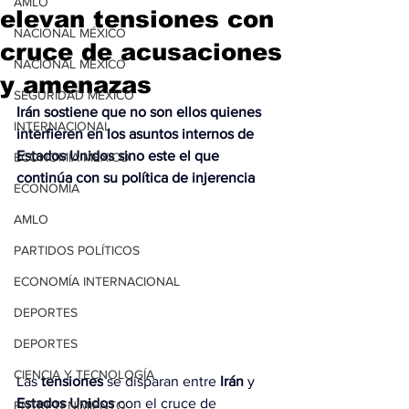
AMLO
elevan tensiones con
NACIONAL MÉXICO
cruce de acusaciones
NACIONAL MÉXICO
y amenazas
SEGURIDAD MÉXICO
Irán sostiene que no son ellos quienes 
INTERNACIONAL
interfieren en los asuntos internos de 
Estados Unidos sino este el que 
ECONOMÍA MÉXICO
continúa con su política de injerencia
ECONOMÍA
AMLO
PARTIDOS POLÍTICOS
ECONOMÍA INTERNACIONAL
DEPORTES
DEPORTES
CIENCIA Y TECNOLOGÍA
Las 
tensiones
 se disparan entre 
Irán
 y 
Estados Unidos
 con el cruce de 
ENTRETENIMIENTO