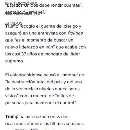
EUA ELECCIONES
“Estados Unidos debe rendir cuentas”, 
sentenció Jameneí.
AGS-TERE JIMÉNEZ
ESTADOS
Trump recogió el guante del clérigo y 
aseguró en una entrevista con 
Politico
que “es el momento de buscar un 
nuevo liderazgo en Irán” que acabe con 
los casi 37 años de mandato del líder 
supremo.
El estadounidense acusó a Jameneí de 
“la destrucción total del país y del uso 
de la violencia a niveles nunca antes 
vistos” con la muerte de “miles de 
personas para mantener el control”.
Trump
 ha amenazado en varias 
ocasiones durante las últimas semanas 