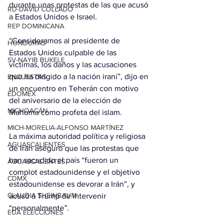
durante unas protestas de las que acusó 
RD-DAVID COLLADO
a Estados Unidos e Israel.
REP DOMINICANA
“Consideramos al presidente de 
HONDURAS
Estados Unidos culpable de las 
SV-NAYIB BUKELE
víctimas, los daños y las acusaciones 
que ha dirigido a la nación iraní”, dijo en 
ENCUESTAS
un encuentro en Teherán con motivo 
EDOMEX
del aniversario de la elección de 
MICHOACÁN
Mahoma como profeta del islam.
MICH-MORELIA-ALFONSO MARTÍNEZ
La máxima autoridad política y religiosa 
AGUASCALIENTES
de Irán aseguró que las protestas que 
han sacudido el país “fueron un 
AGUASCALIENTES
complot estadounidense y el objetivo 
CDMX
estadounidense es devorar a Irán”, y 
CLAUDIA SHEINBAUM
acusó a Trump de intervenir 
“personalmente”.
EUA ELECCIONES