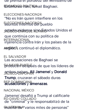
de prensa el portavoz del Ministerio de 
EDOMEX23-POLÍTICA
Exteriores iraní, Ismail Baghaei.
ELECCIONES-NACION24
“No es Irán quien interfiere en los 
ELECCIONES-NACION24
asuntos internos del pueblo 
estadounidense sino Estados Unidos el 
JALISCO-ENRIQUE ALFARO
que continúa con su política de 
INTERNACIONAL
injerencia contra Irán y los países de la 
región”, continuó el diplomático.
AMÉRICA
EL SALVADOR
Las acusaciones de Baghaei se 
SV-NAYIB BUKELE
producen después de que los líderes de 
ambos países, 
Ali Jameneí
 y 
Donald 
JALISCO-ZAPOPAN
Trump
, cruzaran el sábado duras 
REP DOMINICANA
acusaciones
 y 
amenazas
.
NACIONAL MÉXICO
Jameneí desafió a Trump al calificarle 
RD-DAVID COLLADO
de “criminal” y le responsabilizó de la 
GUATEMALA
muerte de “varios miles de personas” 