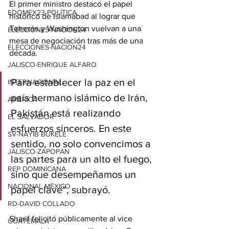
El primer ministro destacó el papel 
EDOMEX23-POLÍTICA
histórico de Islamabad al lograr que 
Teherán y Washington vuelvan a una 
ELECCIONES-NACION24
mesa de negociación tras más de una 
ELECCIONES-NACION24
década.
JALISCO-ENRIQUE ALFARO
Para establecer la paz en el 
INTERNACIONAL
país hermano islámico de Irán, 
AMÉRICA
Pakistán está realizando 
EL SALVADOR
esfuerzos sinceros. En este 
SV-NAYIB BUKELE
sentido, no solo convencimos a 
JALISCO-ZAPOPAN
las partes para un alto el fuego, 
REP DOMINICANA
sino que desempeñamos un 
NACIONAL MÉXICO
papel clave”, subrayó.
RD-DAVID COLLADO
Sharif felicitó públicamente al vice 
GUATEMALA