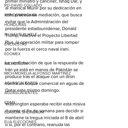
primer ministro y canciller, Ishaq Dar, y 
RD-DAVID COLLADO
al mariscal Munir por su dedicación en 
este proceso de mediación, que busca 
REP DOMINICANA
evitar que la Administración del 
HONDURAS
presidente estadounidense, Donald 
SV-NAYIB BUKELE
Trump, reactive el Proyecto Libertad 
Plus, la operación militar para romper 
ENCUESTAS
por la fuerza el cerco naval iraní.
EDOMEX
La confirmación de que la respuesta de 
MICHOACÁN
Irán ya está en manos de Pakistán se 
MICH-MORELIA-ALFONSO MARTÍNEZ
produce tras el ataque con un dron 
AGUASCALIENTES
contra un buque comercial en aguas de 
Qatar este mismo domingo.
AGUASCALIENTES
CDMX
Washington esperaba recibir esta misiva 
durante el fin de semana para decidir si 
CLAUDIA SHEINBAUM
mantiene la tregua iniciada el 8 de abril 
EUA ELECCIONES
o si, por el contrario, reanuda las 