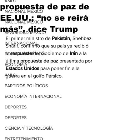
AMLO
propuesta de paz de
NACIONAL MÉXICO
EE.UU.; “no se reirá
NACIONAL MÉXICO
más”, dice Trump
SEGURIDAD MÉXICO
El primer ministro de 
Pakistán
, Shehbaz 
INTERNACIONAL
Sharif, confirmó que su país ya recibió 
la 
respuesta
 del Gobierno de 
Irán
 a la 
ECONOMÍA MÉXICO
última
 propuesta de paz
 presentada por 
ECONOMÍA
Estados Unidos
 para poner fin a la 
AMLO
guerra en el golfo Pérsico.
PARTIDOS POLÍTICOS
ECONOMÍA INTERNACIONAL
DEPORTES
DEPORTES
CIENCIA Y TECNOLOGÍA
ENTRETENIMIENTO