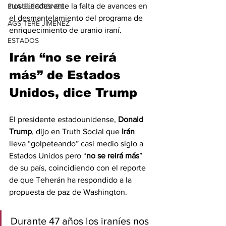
hostilidades ante la falta de avances en 
EUA ELECCIONES
el desmantelamiento del programa de 
AGS-TERE JIMÉNEZ
enriquecimiento de uranio iraní.
ESTADOS
Irán “no se reirá 
más” de Estados 
Unidos, dice Trump
El presidente estadounidense, 
Donald
Trump
, dijo en Truth Social que 
Irán
lleva “golpeteando” casi medio siglo a 
Estados Unidos pero “
no se reirá más
” 
de su país, coincidiendo con el reporte 
de que Teherán ha respondido a la 
propuesta de paz de Washington.
Durante 47 años los iraníes nos 