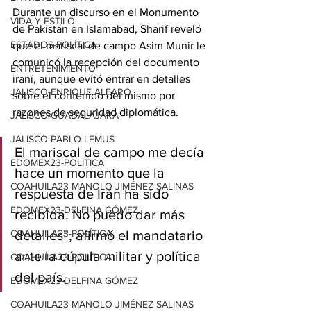
Durante un discurso en el Monumento 
VIDA Y ESTILO
de Pakistán en Islamabad, Sharif reveló 
ESTADOS-POLÍTICA
que el mariscal de campo Asim Munir le 
comunicó la recepción del documento 
ENTRETENIMIENTO
iraní, aunque evitó entrar en detalles 
JALISCO-ENRIQUE ALFARO
sobre el contenido del mismo por 
razones de seguridad diplomática.
JALISCO-GUADALAJARA
JALISCO-PABLO LEMUS
El mariscal de campo me decía 
EDOMEX23-POLÍTICA
hace un momento que la 
COAHUILA23-MANOLO JIMÉNEZ SALINAS
respuesta de Irán ha sido 
EDOMEX23-DELFINA GÓMEZ
recibida. No puedo dar más 
COAHUILA23-POLÍTICA
detalles”, afirmó el mandatario 
ante la cúpula militar y política 
COAHUILA23-POLÍTICA
del país.
EDOMEX23-DELFINA GÓMEZ
COAHUILA23-MANOLO JIMÉNEZ SALINAS