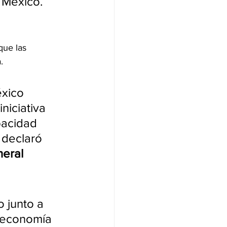
 México. 
que las 
.
xico 
niciativa 
pacidad 
 declaró 
eral 
 junto a 
u economía 