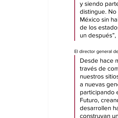
y siendo part
distingue. No
México sin ha
de los estad
un después”,
El director general 
Desde hace m
través de com
nuestros sitio
a nuevas gen
participando
Futuro, crean
desarrollen h
construyan un