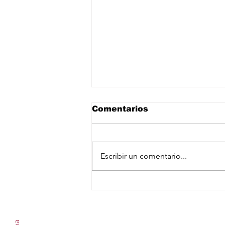
Comentarios
Escribir un comentario...
México insiste que no
hay prueba que su
Suscríbete a nuestro newslet
lechuga causara brote
de ciclosporiasis en