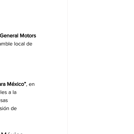
General Motors 
amble local de 
ara México”
, en 
es a la 
sas 
sión de 