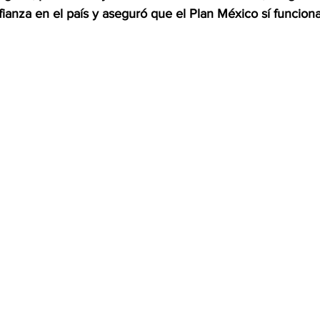
ianza en el país y aseguró que el Plan México sí funcion
OMEX23-POLÍTICA
COAHUILA23-MANOLO JIMÉNEZ SALI
COAHUILA23-POLÍTICA
COAHUILA23-POLÍTICA
COAHUILA23-MANOLO JIMÉNEZ SALINAS
EDOMEX23-P
ELECCIONES-NACION24