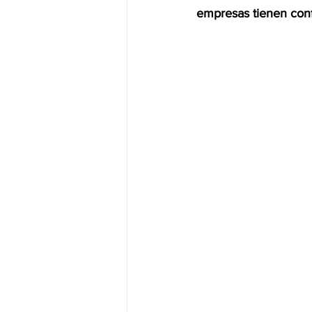
empresas tienen conf
JALISCO-PABLO LEMUS
ED
EDOMEX23-DELFINA GÓMEZ
EDOMEX23-DELFINA GÓMEZ
ELECCIONES-NACION24