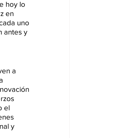
e hoy lo 
z en 
 cada uno 
 antes y 
ven a 
a 
innovación 
rzos 
 el 
enes 
nal y 