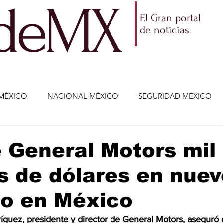
ldeMX
El Gran portal
de noticias
MÉXICO
NACIONAL MÉXICO
SEGURIDAD MÉXICO
NOMÍA
AMLO
PARTIDOS POLÍTICOS
ECONOMÍA
e General Motors mil
s de dólares en nuev
CIENCIA Y TECNOLOGÍA
ENTRETENIMIENTO
VIDA
to en México
ETENIMIENTO
JALISCO-ENRIQUE ALFARO
JALISCO-
íguez, presidente y director de General Motors, aseguró 