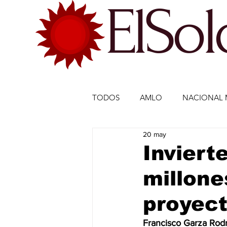
ElSo
TODOS
AMLO
NACIONAL 
20 may
ECONOMÍA MÉXICO
ECO
Inviert
millone
DEPORTES
DEPORTES
proyec
ESTADOS-POLÍTICA
ENTR
Francisco Garza Rodr