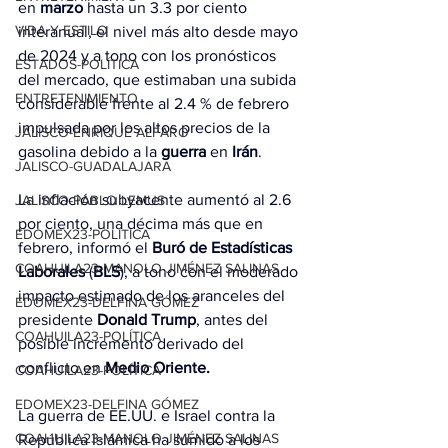
en 
marzo
 hasta un 3.3 por ciento 
VIDA Y ESTILO
interanual, el nivel más alto desde mayo 
de 2024 y a tono con los pronósticos 
ESTADOS-POLÍTICA
del mercado, que estimaban una subida 
ENTRETENIMIENTO
considerable frente al 2.4 % de febrero 
impulsada por los altos precios de la 
JALISCO-ENRIQUE ALFARO
gasolina debido a la 
guerra
 en 
Irán
.
JALISCO-GUADALAJARA
La inflación subyacente aumentó al 2.6 
JALISCO-PABLO LEMUS
por ciento, una décima más que en 
EDOMEX23-POLÍTICA
febrero, 
informó el 
Buró de Estadísticas 
COAHUILA23-MANOLO JIMÉNEZ SALINAS
Laborales
 (
BLS
), a tono con el moderado 
impacto estimado de los aranceles del 
EDOMEX23-DELFINA GÓMEZ
presidente 
Donald Trump
, antes del 
COAHUILA23-POLÍTICA
posible incremento derivado del 
conflicto en 
Medio Oriente.
COAHUILA23-POLÍTICA
EDOMEX23-DELFINA GÓMEZ
La guerra de EE.UU. e Israel contra la 
COAHUILA23-MANOLO JIMÉNEZ SALINAS
República Islámica ha sumido a los 