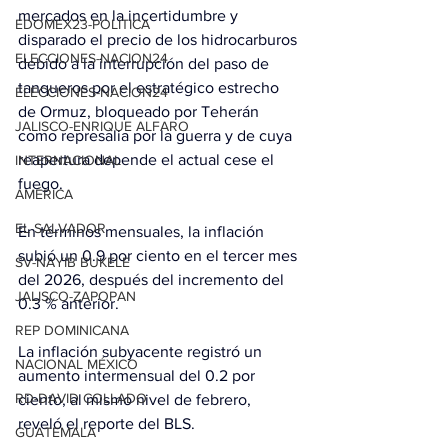
mercados en la incertidumbre y 
EDOMEX23-POLÍTICA
disparado el precio de los hidrocarburos 
ELECCIONES-NACION24
debido a la interrupción del paso de 
tanqueros por el estratégico estrecho 
ELECCIONES-NACION24
de Ormuz, bloqueado por Teherán 
JALISCO-ENRIQUE ALFARO
como represalia por la guerra y de cuya 
reapertura depende el actual cese el 
INTERNACIONAL
fuego.
AMÉRICA
EL SALVADOR
En términos mensuales, la inflación 
subió un 0.9 por ciento en el tercer mes 
SV-NAYIB BUKELE
del 2026, después del incremento del 
JALISCO-ZAPOPAN
0.3 % anterior.
REP DOMINICANA
La inflación subyacente registró un 
NACIONAL MÉXICO
aumento intermensual del 0.2 por 
RD-DAVID COLLADO
ciento, al mismo nivel de febrero, 
reveló el reporte del BLS.
GUATEMALA