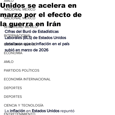
AMLO
Unidos se acelera en
NACIONAL MÉXICO
marzo por el efecto de
NACIONAL MÉXICO
la guerra en Irán
SEGURIDAD MÉXICO
Cifras del Buró de Estadísticas 
INTERNACIONAL
Laborales (BLS) de Estados Unidos 
detallaron que la inflación en el país 
ECONOMÍA MÉXICO
subió en marzo de 2026
ECONOMÍA
AMLO
PARTIDOS POLÍTICOS
ECONOMÍA INTERNACIONAL
DEPORTES
DEPORTES
CIENCIA Y TECNOLOGÍA
La 
inflación
 en 
Estados Unidos
 repuntó 
ENTRETENIMIENTO