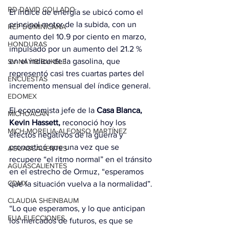
RD-DAVID COLLADO
El índice de energía se ubicó como el 
principal motor de la subida, con un 
REP DOMINICANA
aumento del 10.9 por ciento en marzo, 
HONDURAS
impulsado por un aumento del 21.2 % 
en el índice de la gasolina, que 
SV-NAYIB BUKELE
representó casi tres cuartas partes del 
ENCUESTAS
incremento mensual del índice general.
EDOMEX
El economista jefe de la
 Casa Blanca, 
MICHOACÁN
Kevin Hassett,
 reconoció hoy los 
MICH-MORELIA-ALFONSO MARTÍNEZ
efectos negativos de la guerra y 
pronosticó que una vez que se 
AGUASCALIENTES
recupere “el ritmo normal” en el tránsito 
AGUASCALIENTES
en el estrecho de Ormuz, “esperamos 
CDMX
que la situación vuelva a la normalidad”.
CLAUDIA SHEINBAUM
“Lo que esperamos, y lo que anticipan 
EUA ELECCIONES
los mercados de futuros, es que se 