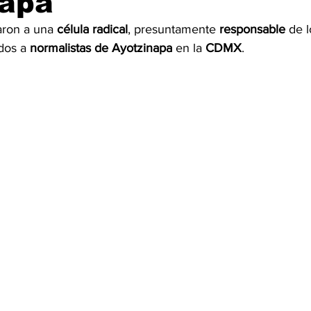
napa
aron a una 
célula
radical
, presuntamente 
responsable
 de l
OMEX23-POLÍTICA
COAHUILA23-MANOLO JIMÉNEZ SALI
dos a 
normalistas de Ayotzinapa
 en la 
CDMX
.
COAHUILA23-POLÍTICA
COAHUILA23-POLÍTICA
COAHUILA23-MANOLO JIMÉNEZ SALINAS
EDOMEX23-P
ELECCIONES-NACION24