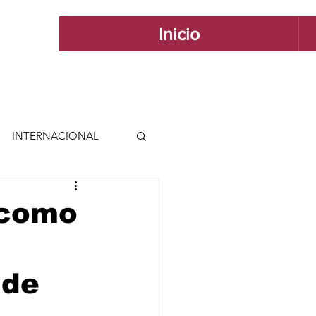
Inicio
INTERNACIONAL
 INTERNACIONAL
l como
 Y ESTILO
 de
GUADALAJARA