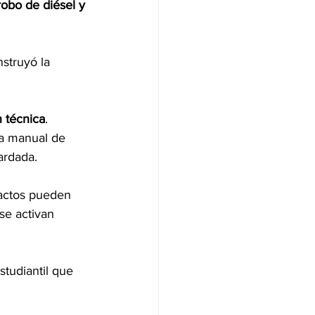
robo de diésel y 
nstruyó la 
n técnica
. 
ma manual de 
ardada.
factos pueden 
se activan 
studiantil que 