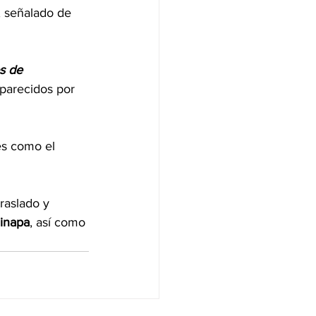
‘, señalado de 
s de 
aparecidos por 
es como el 
traslado y 
zinapa
, así como 