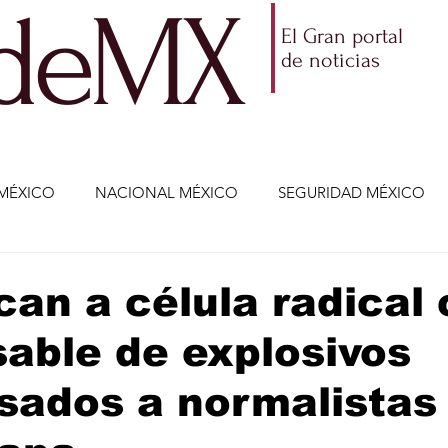
ldeMX
El Gran portal
de noticias
MÉXICO
NACIONAL MÉXICO
SEGURIDAD MÉXICO
NOMÍA
AMLO
PARTIDOS POLÍTICOS
ECONOMÍA
ican a célula radica
able de explosivos
CIENCIA Y TECNOLOGÍA
ENTRETENIMIENTO
VIDA
sados a normalistas
ETENIMIENTO
JALISCO-ENRIQUE ALFARO
JALISCO-