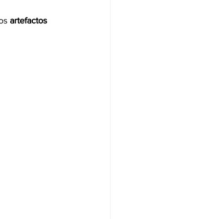
os 
artefactos 
NAS
OLÍTICA