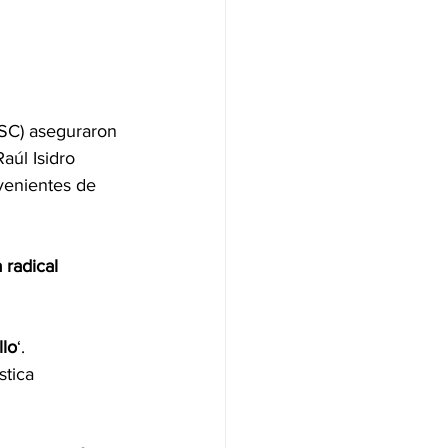
SSC) aseguraron 
aúl Isidro 
venientes de 
 radical
llo
‘. 
stica 