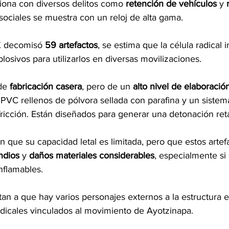
ciona con diversos delitos como 
retención
de vehículos
 y 
 sociales se muestra con un reloj de alta gama.
X decomisó 
59 artefactos
, se estima que la célula radical i
plosivos para utilizarlos en diversas movilizaciones.
de 
fabricación
casera
, pero de un 
alto nivel de elaboració
PVC rellenos de pólvora sellada con parafina y un siste
fricción. Están diseñados para generar una detonación ret
en que su capacidad letal es limitada, pero que estos arte
ndios
 y 
daños materiales
considerables
, especialmente si 
nflamables.
an a que hay varios personajes externos a la estructura e
adicales vinculados al movimiento de Ayotzinapa.