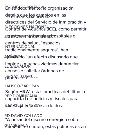
EDOMEX23-POLÍTICA
En su documento, la organización 
detalla que los cambios en las 
ELECCIONES-NACION24
directrices del Servicio de Inmigración y 
ELECCIONES-NACION24
Control de Aduanas (ICE), como permitir 
arrestos en tribunales, hospitales o 
JALISCO-ENRIQUE ALFARO
centros de salud, “espacios 
INTERNACIONAL
tradicionalmente seguros”, han 
AMÉRICA
generado “un efecto disuasorio que 
impide a muchas víctimas denunciar 
EL SALVADOR
abusos o solicitar órdenes de 
SV-NAYIB BUKELE
protección”.
JALISCO-ZAPOPAN
Según HRW, estas prácticas debilitan la 
REP DOMINICANA
capacidad de policías y fiscales para 
investigar y procesar delitos.
NACIONAL MÉXICO
RD-DAVID COLLADO
“A pesar del discurso enérgico sobre 
GUATEMALA
combatir el crimen, estas políticas están 