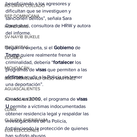
beneficiando a los agresores y 
RD-DAVID COLLADO
dificultan que se investiguen y 
REP DOMINICANA
sancionen delitos”, señala Sara 
Darehshori, consultora de HRW y autora 
HONDURAS
del informe.
SV-NAYIB BUKELE
ENCUESTAS
Según la experta, si el 
Gobierno
 de 
Trump
 quiere realmente frenar la 
EDOMEX
criminalidad, debería “
fortalecer
 los 
MICHOACÁN
programas de 
visas
 que permiten a las 
víctimas
 acudir a la Policía sin temer 
MICH-MORELIA-ALFONSO MARTÍNEZ
una deportación”.
AGUASCALIENTES
Creado en 2000, el programa de
 visas 
AGUASCALIENTES
U
 permite a víctimas indocumentadas 
CDMX
obtener residencia legal y respaldar las 
CLAUDIA SHEINBAUM
investigaciones de la Policía, 
fortaleciendo la protección de quienes 
EUA ELECCIONES
han sufrido abusos.