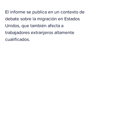
El informe se publica en un contexto de 
debate sobre la migración en Estados 
Unidos, que también afecta a 
trabajadores extranjeros altamente 
cualificados.
En un reciente podcast con el 
empresario indio Nikhil Kamath, el 
consejero delegado de Tesla, Elon 
Musk, afirmó que Estados Unidos “se ha 
beneficiado enormemente del talento 
procedente de India”, aunque criticó 
que algunas empresas hayan abusado 
del programa H-1B contratando 
empleados extranjeros “por una 
fracción del costo de un trabajador 
estadounidense”.