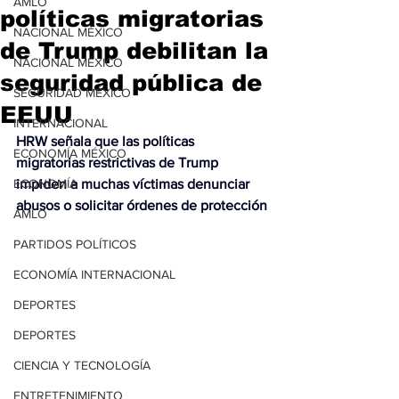
AMLO
políticas migratorias
NACIONAL MÉXICO
de Trump debilitan la
NACIONAL MÉXICO
seguridad pública de
SEGURIDAD MÉXICO
EEUU
INTERNACIONAL
HRW señala que las políticas 
ECONOMÍA MÉXICO
migratorias restrictivas de Trump 
ECONOMÍA
impiden a muchas víctimas denunciar 
abusos o solicitar órdenes de protección
AMLO
PARTIDOS POLÍTICOS
ECONOMÍA INTERNACIONAL
DEPORTES
DEPORTES
CIENCIA Y TECNOLOGÍA
ENTRETENIMIENTO