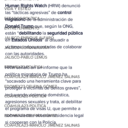
Human Rights Watch
 (HRW) denunció 
VIDA Y ESTILO
las “tácticas agresivas” de 
control 
ESTADOS-POLÍTICA
migratorio
 de la administración de 
Donald
Trump
 que, según la ONG, 
ENTRETENIMIENTO
están “
debilitando
 la 
seguridad pública
JALISCO-ENRIQUE ALFARO
en 
Estados Unidos
” al disuadir a 
víctimas indocumentadas de colaborar 
JALISCO-GUADALAJARA
con las autoridades.
JALISCO-PABLO LEMUS
EDOMEX23-POLÍTICA
HRW señaló en un informe que la 
política migratoria de Trump ha 
COAHUILA23-MANOLO JIMÉNEZ SALINAS
“socavado una herramienta clave para 
EDOMEX23-DELFINA GÓMEZ
proteger a víctimas de delitos graves”, 
incluyendo violencia doméstica, 
COAHUILA23-POLÍTICA
agresiones sexuales y trata, al debilitar 
COAHUILA23-POLÍTICA
el programa de visas U, que permite a 
sobrevivientes obtener residencia legal 
EDOMEX23-DELFINA GÓMEZ
si cooperan con la Policía.
COAHUILA23-MANOLO JIMÉNEZ SALINAS