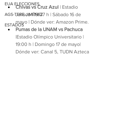
EUA ELECCIONES
Chivas vs Cruz Azul
 | Estadio 
AGS-TERE JIMÉNEZ
Jalisco | 19:07 h | Sábado 16 de 
mayo | Dónde ver: Amazon Prime.
ESTADOS
Pumas de la UNAM vs Pachuca
|Estadio Olímpico Universitario | 
19:00 h | Domingo 17 de mayo| 
Dónde ver: Canal 5, TUDN Azteca 
7 y ViX.
Con información de López-Dóriga 
Digital
Ver todo
Entradas relacionadas