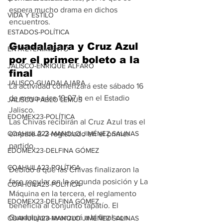
espera mucho drama en dichos 
VIDA Y ESTILO
encuentros.
ESTADOS-POLÍTICA
Guadalajara y Cruz Azul 
ENTRETENIMIENTO
por el primer boleto a la 
JALISCO-ENRIQUE ALFARO
final
JALISCO-GUADALAJARA
La actividad comenzará este sábado 16 
de mayo a las 19:07 h en el Estadio 
JALISCO-PABLO LEMUS
Jalisco. 
EDOMEX23-POLÍTICA
Las Chivas recibirán al Cruz Azul tras el 
COAHUILA23-MANOLO JIMÉNEZ SALINAS
empate 2-2 registrado en el primer 
partido.
EDOMEX23-DELFINA GÓMEZ
COAHUILA23-POLÍTICA
Debido a que las Chivas finalizaron la 
fase regular en la segunda posición y La 
COAHUILA23-POLÍTICA
Máquina en la tercera, el reglamento 
EDOMEX23-DELFINA GÓMEZ
beneficia al conjunto tapatío. El 
Guadalajara avanzará a la final con 
COAHUILA23-MANOLO JIMÉNEZ SALINAS