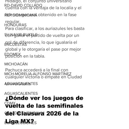
Hidalgo, el conjunto universitario 
RD-DAVID COLLADO
cuenta con la ventaja de la localía y el 
liderato general obtenido en la fase 
REP DOMINICANA
regular.
HONDURAS
Para clasificar, a los auriazules les basta 
SV-NAYIB BUKELE
con ganar el partido de vuelta por un 
gol de diferencia, lo que igualaría el 
ENCUESTAS
global y le otorgaría el pase por mejor 
EDOMEX
posición en la tabla.
MICHOACÁN
Pachuca accederá a la final con 
MICH-MORELIA-ALFONSO MARTÍNEZ
cualquier victoria o empate en Ciudad 
AGUASCALIENTES
Universitaria.
AGUASCALIENTES
¿Dónde ver los juegos de 
CDMX
vuelta de las semifinales 
del Clausura 2026 de la 
CLAUDIA SHEINBAUM
Liga MX?
EUA ELECCIONES