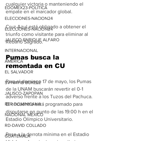
cualquier victoria o manteniendo el 
EDOMEX23-POLÍTICA
empate en el marcador global.
ELECCIONES-NACION24
Cruz Azul está obligado a obtener el 
ELECCIONES-NACION24
triunfo como visitante para eliminar al 
JALISCO-ENRIQUE ALFARO
Rebaño Sagrado.
INTERNACIONAL
Pumas busca la 
AMÉRICA
remontada en CU
EL SALVADOR
Para el domingo 17 de mayo, los Pumas 
SV-NAYIB BUKELE
de la UNAM buscarán revertir el 0-1 
JALISCO-ZAPOPAN
adverso frente a los Tuzos del Pachuca. 
REP DOMINICANA
El encuentro está programado para 
disputarse en punto de las 19:00 h en el 
NACIONAL MÉXICO
Estadio Olímpico Universitario.
RD-DAVID COLLADO
Pese a la derrota mínima en el Estadio 
GUATEMALA