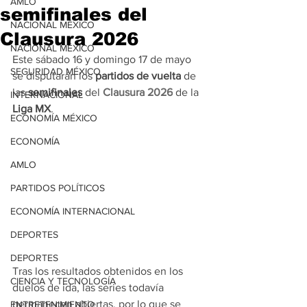
AMLO
semifinales del
NACIONAL MÉXICO
Clausura 2026
NACIONAL MÉXICO
Este sábado 16 y domingo 17 de mayo 
SEGURIDAD MÉXICO
se disputarán los 
partidos de vuelta
 de 
las 
semifinales
 del
 Clausura 2026
 de la 
INTERNACIONAL
Liga MX
.
ECONOMÍA MÉXICO
ECONOMÍA
AMLO
PARTIDOS POLÍTICOS
ECONOMÍA INTERNACIONAL
DEPORTES
DEPORTES
Tras los resultados obtenidos en los 
CIENCIA Y TECNOLOGÍA
duelos de ida, las series todavía 
permanecen abiertas, por lo que se 
ENTRETENIMIENTO