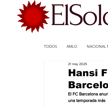
ElSo
TODOS
AMLO
NACIONAL 
21 may 2025
ECONOMÍA MÉXICO
ECO
Hansi F
Barcelo
DEPORTES
DEPORTES
El FC Barcelona anun
una temporada más
ESTADOS-POLÍTICA
ENTR