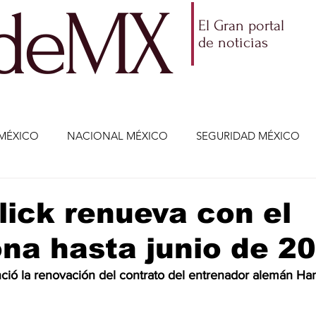
ldeMX
El Gran portal
de noticias
MÉXICO
NACIONAL MÉXICO
SEGURIDAD MÉXICO
NOMÍA
AMLO
PARTIDOS POLÍTICOS
ECONOMÍA
lick renueva con el
na hasta junio de 2
CIENCIA Y TECNOLOGÍA
ENTRETENIMIENTO
VIDA
ció la renovación del contrato del entrenador alemán Hans
ETENIMIENTO
JALISCO-ENRIQUE ALFARO
JALISCO-