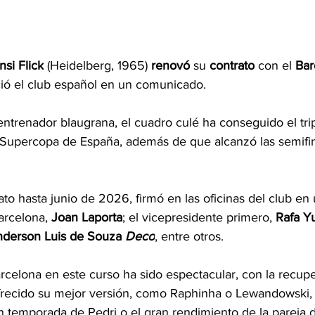
nsi Flick
 (Heidelberg, 1965) 
renovó
 su 
contrato
 con el 
Bar
ció el club español en un comunicado.
trenador blaugrana, el cuadro culé ha conseguido el trip
 Supercopa de España, además de que alcanzó las semifin
rato hasta junio de 2026, firmó en las oficinas del club en 
arcelona, 
​​Joan Laporta
; el vicepresidente primero, 
Rafa Y
nderson Luis de Souza 
Deco
, entre otros.
rcelona en este curso ha sido espectacular, con la recup
recido su mejor versión, como Raphinha o Lewandowski, l
n temporada de Pedri o el gran rendimiento de la pareja d