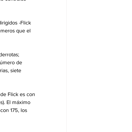
rigidos -Flick 
úmeros que el 
derrotas; 
número de 
as, siete 
de Flick es con 
os). El máximo 
con 175, los 