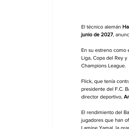
El técnico alemán 
Ha
junio de 2027
, anun
En su estreno como en
Liga, Copa del Rey y
Champions League.
Flick, que tenía cont
presidente del F.C. B
director deportivo,
 A
El rendimiento del Ba
jugadores que han of
Lamine Yamal, la gra