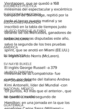
Verstappen, que se quedó a 168 
EDOMEX23-POLÍTICA
milésimas del espectacular y excéntrico 
ELECCIONES-NACION24
campeón de Stevenage, repitió por la 
tarde el tercer puesto matinal y se 
ELECCIONES-NACION24
inscribió en la tabla de tiempos justo 
JALISCO-ENRIQUE ALFARO
delante de los Mercedes, ganadores de 
todas las carreras disputadas este año, 
INTERNACIONAL
salvo la segunda de los tres pruebas 
AMÉRICA
sprint, que se anotó en Miami (EE.UU.) 
EL SALVADOR
el inglés Lando Norris (McLaren).
SV-NAYIB BUKELE
El inglés George Russell -a 379 
JALISCO-ZAPOPAN
milésimas de su compatriota- fue 
cuarto, por delante del italiano Andrea 
REP DOMINICANA
Kimi Antonelli, líder del Mundial -con 
NACIONAL MÉXICO
131 puntos, 43 más que el anterior-, que 
se quedó a medio segundo de 
RD-DAVID COLLADO
Hamilton; en una jornada en la que los 
GUATEMALA
españoles Carlos Sainz (Williams) y 