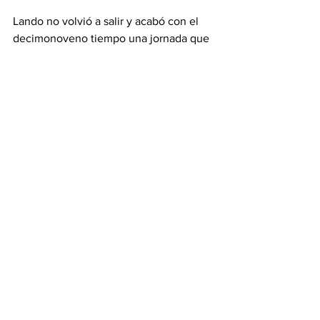
Lando no volvió a salir y acabó con el 
decimonoveno tiempo una jornada que 
el otro coche de la escudería de 
Woking, el de Piastri, acabó séptimo, un 
puesto por detrás de Hadjar, que se 
recompuso del contratiempo y también 
pedirá cartas este sábado.
Los Ferrari de Hamilton (1;13.549) y 
Leclerc -a seis centésimas- seguían 
siendo los más rápidos, con neumáticos 
medios, cuando el resto de los favoritos 
ya habían instalado los blandos. Hasta 
que Verstappen colocó la primera 
referencia: un minuto, trece segundos y 
467 milésimas. A la que se acercaba, a 
48 milésimas, Russell, con el segundo 
tiempo provisional, superada la media 