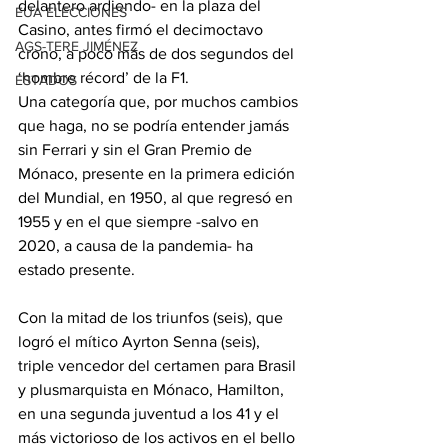
delantero ardiendo- en la plaza del 
EUA ELECCIONES
Casino, antes firmó el decimoctavo 
AGS-TERE JIMÉNEZ
crono, a poco más de dos segundos del 
‘hombre récord’ de la F1. 
ESTADOS
Una categoría que, por muchos cambios 
que haga, no se podría entender jamás 
sin Ferrari y sin el Gran Premio de 
Mónaco, presente en la primera edición 
del Mundial, en 1950, al que regresó en 
1955 y en el que siempre -salvo en 
2020, a causa de la pandemia- ha 
estado presente.
Con la mitad de los triunfos (seis), que 
logró el mítico Ayrton Senna (seis), 
triple vencedor del certamen para Brasil 
y plusmarquista en Mónaco, Hamilton, 
en una segunda juventud a los 41 y el 
más victorioso de los activos en el bello 