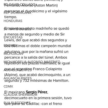
RD-DAVID COLLADO
Fernando Alonso (Aston Martin) 
marcaron el duodécimo y el vigésimo 
REP DOMINICANA
tiempo.
HONDURAS
El talentoso piloto madrileño se quedó 
SV-NAYIB BUKELE
a menos de segundo y medio de Sir 
ENCUESTAS
Lewis, del que acabó dos segundos y 
EDOMEX
dos décimas el doble campeón mundial 
asturiano, que por la mañana sufrió un 
MICHOACÁN
percance a la salida del túnel. Ambos 
MICH-MORELIA-ALFONSO MARTÍNEZ
repitieron sus plazas matinales, al igual 
que el argentino Franco Colapinto 
AGUASCALIENTES
(Alpine), que acabó decimoquinto, a un 
AGUASCALIENTES
segundo y 732 milésimas de Hamilton.
CDMX
El mexicano 
Sergio Pérez
, 
CLAUDIA SHEINBAUM
decimocuarto en la primera sesión, tuvo 
EUA ELECCIONES
que 
parar su Cadillac
 -con el freno 