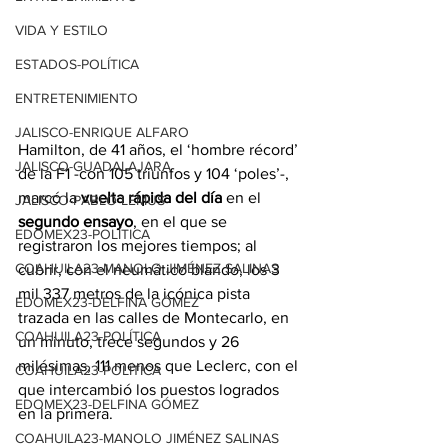
VIDA Y ESTILO
ESTADOS-POLÍTICA
ENTRETENIMIENTO
JALISCO-ENRIQUE ALFARO
Hamilton, de 41 años, el ‘hombre récord’ 
JALISCO-GUADALAJARA
de la F1 -con 105 triunfos y 104 ‘poles’-, 
marcó la 
vuelta rápida del día
 en el 
JALISCO-PABLO LEMUS
segundo ensayo
, en el que se 
EDOMEX23-POLÍTICA
registraron los mejores tiempos; al 
COAHUILA23-MANOLO JIMÉNEZ SALINAS
cubrir, con el neumático blando, los 3 
mil 337 metros de la icónica pista 
EDOMEX23-DELFINA GÓMEZ
trazada en las calles de Montecarlo, en 
COAHUILA23-POLÍTICA
un minuto, trece segundos y 26 
milésimas, 111 menos que Leclerc, con el 
COAHUILA23-POLÍTICA
que intercambió los puestos logrados 
EDOMEX23-DELFINA GÓMEZ
en la primera.
COAHUILA23-MANOLO JIMÉNEZ SALINAS