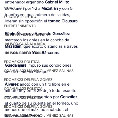
entrenador argentino 
Gabriel Milito
VIDA Y ESTILO
derrotaron por 1-2 a 
Mazatlán
 y con 5 
triunfos en igual número de salidas, 
ESTADOS-POLÍTICA
lideran sin oposición el 
torneo Clausura.
ENTRETENIMIENTO
Efraín Álvarez y Armando González
JALISCO-ENRIQUE ALFARO
marcaron los goles en la cancha de 
JALISCO-GUADALAJARA
Mazatlán,
 que acortó distancias a través 
del panameño 
Yoel Bárcenas.
JALISCO-PABLO LEMUS
EDOMEX23-POLÍTICA
Guadalajara
 impuso sus condiciones 
COAHUILA23-MANOLO JIMÉNEZ SALINAS
desde el primer tiempo.
EDOMEX23-DELFINA GÓMEZ
Álvarez
 anotó con un tiro libre en el 
COAHUILA23-POLÍTICA
minuto 15 y en el 29 dejó todo resuelto 
con un penalti convertido por 
González,
COAHUILA23-POLÍTICA
el cuarto de su cuenta en el torneo, uno 
EDOMEX23-DELFINA GÓMEZ
menos que el máximo anotador, el 
COAHUILA23-MANOLO JIMÉNEZ SALINAS
italiano Joao Pedro.