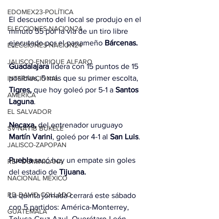
EDOMEX23-POLÍTICA
El descuento del local se produjo en el 
ELECCIONES-NACION24
minuto 55 por la vía de un tiro libre 
ejecutado por el panameño 
Bárcenas.
ELECCIONES-NACION24
JALISCO-ENRIQUE ALFARO
Guadalajara
 lidera con 15 puntos de 15 
posibles, 5 más que su primer escolta, 
INTERNACIONAL
Tigres,
 que hoy goleó por 5-1 a 
Santos 
AMÉRICA
Laguna
.
EL SALVADOR
Necaxa,
 del entrenador uruguayo 
SV-NAYIB BUKELE
Martín Varini
, goleó por 4-1 al 
San Luis
.
JALISCO-ZAPOPAN
Puebla
 sacó hoy un empate sin goles 
REP DOMINICANA
del estadio de 
Tijuana.
NACIONAL MÉXICO
RD-DAVID COLLADO
La quinta jornada cerrará este sábado 
con 5 partidos: América-Monterrey, 
GUATEMALA
Toluca-Cruz Azul, Querétaro-León, 