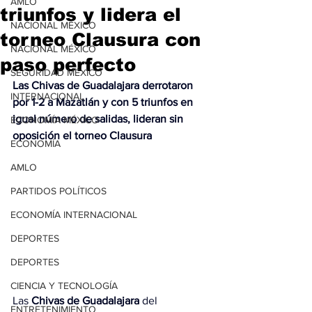
AMLO
triunfos y lidera el
NACIONAL MÉXICO
torneo Clausura con
NACIONAL MÉXICO
paso perfecto
SEGURIDAD MÉXICO
Las Chivas de Guadalajara derrotaron 
INTERNACIONAL
por 1-2 a Mazatlán y con 5 triunfos en 
igual número de salidas, lideran sin 
ECONOMÍA MÉXICO
oposición el torneo Clausura
ECONOMÍA
AMLO
PARTIDOS POLÍTICOS
ECONOMÍA INTERNACIONAL
DEPORTES
DEPORTES
CIENCIA Y TECNOLOGÍA
Las 
Chivas de Guadalajara
 del 
ENTRETENIMIENTO