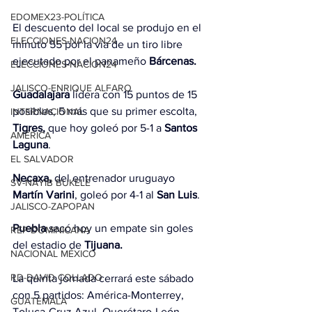
EDOMEX23-POLÍTICA
El descuento del local se produjo en el 
ELECCIONES-NACION24
minuto 55 por la vía de un tiro libre 
ejecutado por el panameño 
Bárcenas.
ELECCIONES-NACION24
JALISCO-ENRIQUE ALFARO
Guadalajara
 lidera con 15 puntos de 15 
posibles, 5 más que su primer escolta, 
INTERNACIONAL
Tigres,
 que hoy goleó por 5-1 a 
Santos 
AMÉRICA
Laguna
.
EL SALVADOR
Necaxa,
 del entrenador uruguayo 
SV-NAYIB BUKELE
Martín Varini
, goleó por 4-1 al 
San Luis
.
JALISCO-ZAPOPAN
Puebla
 sacó hoy un empate sin goles 
REP DOMINICANA
del estadio de 
Tijuana.
NACIONAL MÉXICO
RD-DAVID COLLADO
La quinta jornada cerrará este sábado 
con 5 partidos: América-Monterrey, 
GUATEMALA
Toluca-Cruz Azul, Querétaro-León, 