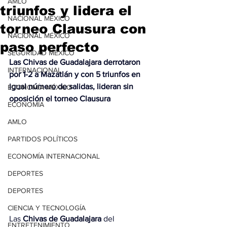
AMLO
triunfos y lidera el
NACIONAL MÉXICO
torneo Clausura con
NACIONAL MÉXICO
paso perfecto
SEGURIDAD MÉXICO
Las Chivas de Guadalajara derrotaron 
INTERNACIONAL
por 1-2 a Mazatlán y con 5 triunfos en 
igual número de salidas, lideran sin 
ECONOMÍA MÉXICO
oposición el torneo Clausura
ECONOMÍA
AMLO
PARTIDOS POLÍTICOS
ECONOMÍA INTERNACIONAL
DEPORTES
DEPORTES
CIENCIA Y TECNOLOGÍA
Las 
Chivas de Guadalajara
 del 
ENTRETENIMIENTO