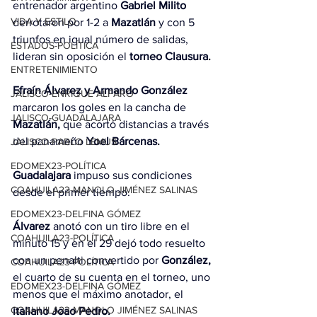
entrenador argentino 
Gabriel Milito
VIDA Y ESTILO
derrotaron por 1-2 a 
Mazatlán
 y con 5 
triunfos en igual número de salidas, 
ESTADOS-POLÍTICA
lideran sin oposición el 
torneo Clausura.
ENTRETENIMIENTO
Efraín Álvarez y Armando González
JALISCO-ENRIQUE ALFARO
marcaron los goles en la cancha de 
JALISCO-GUADALAJARA
Mazatlán,
 que acortó distancias a través 
del panameño 
Yoel Bárcenas.
JALISCO-PABLO LEMUS
EDOMEX23-POLÍTICA
Guadalajara
 impuso sus condiciones 
COAHUILA23-MANOLO JIMÉNEZ SALINAS
desde el primer tiempo.
EDOMEX23-DELFINA GÓMEZ
Álvarez
 anotó con un tiro libre en el 
COAHUILA23-POLÍTICA
minuto 15 y en el 29 dejó todo resuelto 
con un penalti convertido por 
González,
COAHUILA23-POLÍTICA
el cuarto de su cuenta en el torneo, uno 
EDOMEX23-DELFINA GÓMEZ
menos que el máximo anotador, el 
COAHUILA23-MANOLO JIMÉNEZ SALINAS
italiano Joao Pedro.