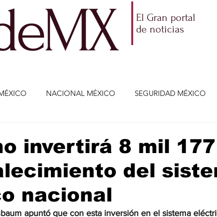
ldeMX
El Gran portal
de noticias
MÉXICO
NACIONAL MÉXICO
SEGURIDAD MÉXICO
NOMÍA
AMLO
PARTIDOS POLÍTICOS
ECONOMÍA
o invertirá 8 mil 17
alecimiento del sist
CIENCIA Y TECNOLOGÍA
ENTRETENIMIENTO
VIDA
co nacional
ETENIMIENTO
JALISCO-ENRIQUE ALFARO
JALISCO-
baum apuntó que con esta inversión en el sistema eléctri