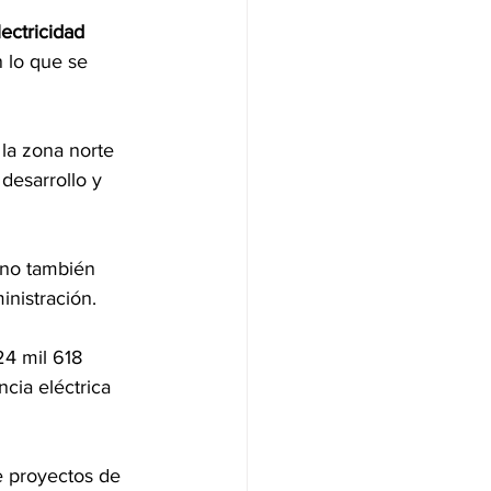
ectricidad
n lo que se 
 la zona norte 
desarrollo y 
ino también 
inistración.
4 mil 618 
cia eléctrica 
e proyectos de 