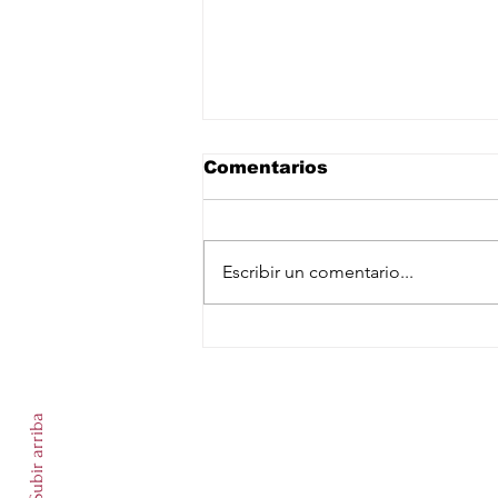
Comentarios
Escribir un comentario...
Despliegan a más de mil
500 elementos de las
Suscríbete a nuestro newslet
Fuerzas Armadas en
zonas aguacateras de
Subir arriba
Michoacán