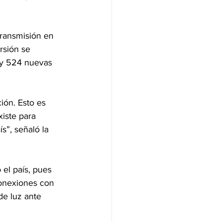
transmisión en 
rsión se 
s y 524 nuevas 
ión. Esto es 
iste para 
s”, señaló la 
el país, pues 
conexiones con 
de luz ante 