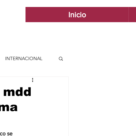
Inicio
INTERNACIONAL
 INTERNACIONAL
7 mdd
ema
 Y ESTILO
GUADALAJARA
co se 