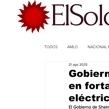
ElSo
TODOS
AMLO
NACIONAL 
21 ago 2025
ECONOMÍA MÉXICO
ECO
Gobiern
en fort
DEPORTES
DEPORTES
eléctri
ESTADOS-POLÍTICA
ENTR
El Gobierno de Shein