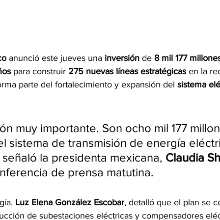
co
 anunció este jueves una 
inversión
 de 
8 mil 177 millone
ños
 para construir 
275 nuevas líneas estratégicas
 en la re
forma parte del fortalecimiento y expansión del 
sistema elé
ión muy importante. Son ocho mil 177 millo
el sistema de transmisión de energía eléctr
, señaló la presidenta mexicana, 
Claudia S
nferencia de prensa matutina.
gía, 
Luz Elena González Escobar
, detalló que el plan se c
trucción de subestaciones eléctricas y compensadores eléc