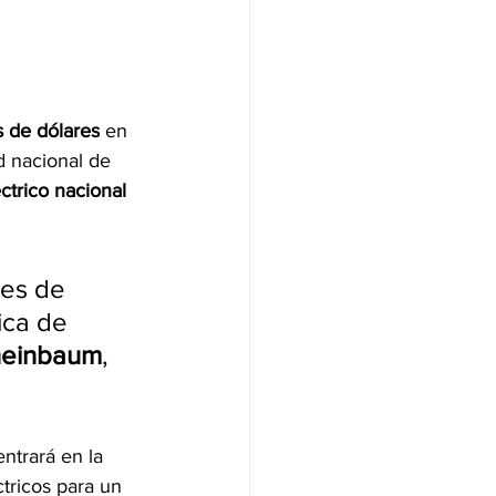
s de dólares
 en 
d nacional de 
ctrico nacional
nes de 
ica de 
heinbaum
, 
entrará en la 
tricos para un 