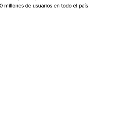
0 millones de usuarios en todo el país
OMEX23-POLÍTICA
COAHUILA23-MANOLO JIMÉNEZ SALI
COAHUILA23-POLÍTICA
COAHUILA23-POLÍTICA
COAHUILA23-MANOLO JIMÉNEZ SALINAS
EDOMEX23-P
ELECCIONES-NACION24