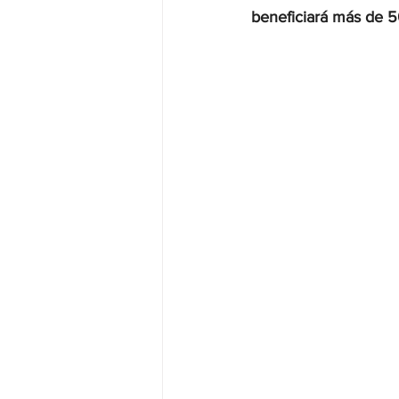
beneficiará más de 5
JALISCO-PABLO LEMUS
ED
EDOMEX23-DELFINA GÓMEZ
EDOMEX23-DELFINA GÓMEZ
ELECCIONES-NACION24