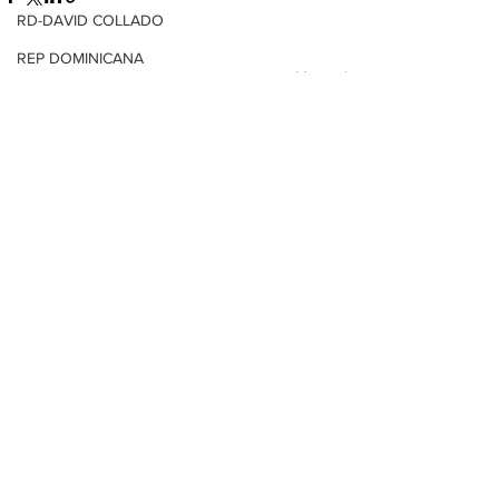
RD-DAVID COLLADO
REP DOMINICANA
Ver todo
Entradas relacionadas
HONDURAS
SV-NAYIB BUKELE
ENCUESTAS
EDOMEX
MICHOACÁN
MICH-MORELIA-ALFONSO MARTÍNEZ
AGUASCALIENTES
AGUASCALIENTES
CDMX
CLAUDIA SHEINBAUM
EUA ELECCIONES
Comentarios