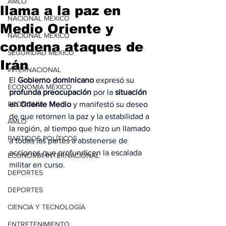
AMLO
llama a la paz en
NACIONAL MÉXICO
Medio Oriente y
NACIONAL MÉXICO
condena ataques de
SEGURIDAD MÉXICO
Irán
INTERNACIONAL
El 
Gobierno dominicano
 expresó su 
ECONOMÍA MÉXICO
profunda preocupación
 por la 
situación 
ECONOMÍA
en Oriente Medio
 y manifestó su deseo 
de que retornen la paz y la estabilidad a 
AMLO
la región, al tiempo que hizo un llamado 
PARTIDOS POLÍTICOS
a todas las partes a abstenerse de 
acciones que profundicen la escalada 
ECONOMÍA INTERNACIONAL
militar en curso.
DEPORTES
DEPORTES
CIENCIA Y TECNOLOGÍA
ENTRETENIMIENTO