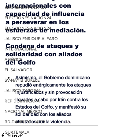
internacionales con 
EDOMEX23-POLÍTICA
capacidad de influencia 
ELECCIONES-NACION24
a perseverar en los 
ELECCIONES-NACION24
esfuerzos de mediación.
JALISCO-ENRIQUE ALFARO
Condena de ataques y 
INTERNACIONAL
solidaridad con aliados 
AMÉRICA
del Golfo
EL SALVADOR
Asimismo, el Gobierno dominicano 
SV-NAYIB BUKELE
repudió enérgicamente los ataques 
JALISCO-ZAPOPAN
injustificados y sin provocación 
llevados a cabo por Irán contra los 
REP DOMINICANA
Estados del Golfo, y manifestó su 
NACIONAL MÉXICO
solidaridad con los aliados 
afectados por la violenc
ia.
RD-DAVID COLLADO
GUATEMALA