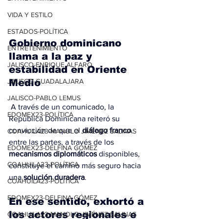
VIDA Y ESTILO
ESTADOS-POLÍTICA
Gobierno dominicano 
ENTRETENIMIENTO
llama a la paz y 
JALISCO-ENRIQUE ALFARO
estabilidad en Oriente 
Medio
JALISCO-GUADALAJARA
JALISCO-PABLO LEMUS
 A través de un comunicado, la 
EDOMEX23-POLÍTICA
República Dominicana reiteró su 
convicción de que el 
diálogo franco
COAHUILA23-MANOLO JIMÉNEZ SALINAS
entre las partes, a través de los 
EDOMEX23-DELFINA GÓMEZ
mecanismos diplomáticos
 disponibles, 
COAHUILA23-POLÍTICA
constituye el camino más seguro hacia 
una 
solución duradera
.
COAHUILA23-POLÍTICA
EDOMEX23-DELFINA GÓMEZ
En ese sentido, exhortó a 
los actores regionales e 
COAHUILA23-MANOLO JIMÉNEZ SALINAS