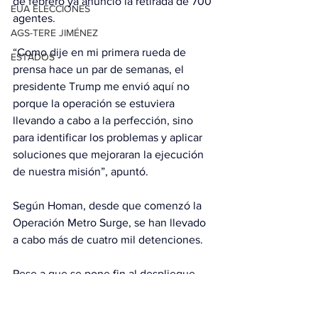
de febrero ya anunció la retirada de 700 
EUA ELECCIONES
agentes.
AGS-TERE JIMÉNEZ
“Como dije en mi primera rueda de 
ESTADOS
prensa hace un par de semanas, el 
presidente Trump me envió aquí no 
porque la operación se estuviera 
llevando a cabo a la perfección, sino 
para identificar los problemas y aplicar 
soluciones que mejoraran la ejecución 
de nuestra misión”, apuntó.
Según Homan, desde que comenzó la 
Operación Metro Surge, se han llevado 
a cabo más de cuatro mil detenciones.
Pese a que se pone fin al despliegue 
masivo, el zar avanzó que un “pequeño 
contingente de personal” permanecerá 