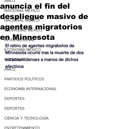
AMLO
anuncia el fin del
NACIONAL MÉXICO
despliegue masivo de
NACIONAL MÉXICO
agentes migratorios
SEGURIDAD MÉXICO
en Minnesota
INTERNACIONAL
El retiro de agentes migratorios de 
ECONOMÍA MÉXICO
Minnesota ocurre tras la muerte de dos 
ECONOMÍA
estadounidenses a manos de dichos 
efectivos
AMLO
PARTIDOS POLÍTICOS
ECONOMÍA INTERNACIONAL
DEPORTES
DEPORTES
CIENCIA Y TECNOLOGÍA
ENTRETENIMIENTO