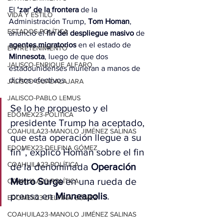
El 
‘zar’ de la frontera
 de la 
VIDA Y ESTILO
Administración Trump,
 Tom Homan
, 
ESTADOS-POLÍTICA
anunció el 
fin del despliegue masivo
 de 
agentes migratorios
 en el estado de 
ENTRETENIMIENTO
Minnesota
, luego de que dos 
JALISCO-ENRIQUE ALFARO
estadounidenses murieran a manos de 
dichos efectivos.
JALISCO-GUADALAJARA
JALISCO-PABLO LEMUS
Se lo he propuesto y el 
EDOMEX23-POLÍTICA
presidente Trump ha aceptado, 
COAHUILA23-MANOLO JIMÉNEZ SALINAS
que esta operación llegue a su 
EDOMEX23-DELFINA GÓMEZ
fin”, explicó Homan sobre el fin 
COAHUILA23-POLÍTICA
de la denominada 
Operación 
Metro Surge
 en una rueda de 
COAHUILA23-POLÍTICA
prensa en 
Minneapolis
.
EDOMEX23-DELFINA GÓMEZ
COAHUILA23-MANOLO JIMÉNEZ SALINAS