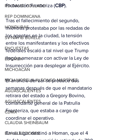
Protección Fronteriza (
CBP
).
RD-DAVID COLLADO
REP DOMINICANA
Tras el fallecimiento del segundo, 
HONDURAS
mientras protestaba por las redadas de 
los agentes en la ciudad, la tensión 
SV-NAYIB BUKELE
entre los manifestantes y los efectivos 
ENCUESTAS
federales escaló a tal nivel que Trump 
llegó a amenazar con activar la Ley de 
EDOMEX
Insurrección para desplegar al Ejército.
MICHOACÁN
MICH-MORELIA-ALFONSO MARTÍNEZ
El anuncio del zar se produce dos 
semanas después de que el mandatario 
AGUASCALIENTES
retirara del estado a Gregory Bovino, 
AGUASCALIENTES
comandante general de la Patrulla 
Fronteriza, que estaba a cargo de 
CDMX
coordinar el operativo.
CLAUDIA SHEINBAUM
En su lugar destinó a Homan, que el 4 
EUA ELECCIONES