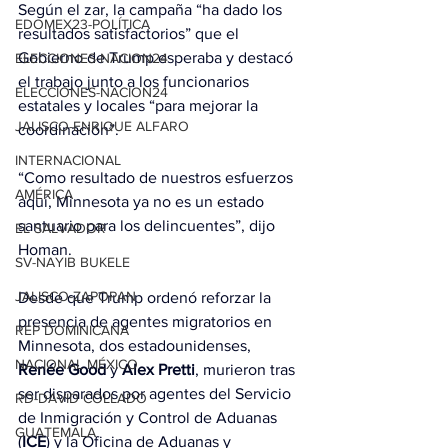
Según el zar, la campaña “ha dado los 
EDOMEX23-POLÍTICA
resultados satisfactorios” que el 
Gobierno de Trump esperaba y destacó 
ELECCIONES-NACION24
el trabajo junto a los funcionarios 
ELECCIONES-NACION24
estatales y locales “para mejorar la 
JALISCO-ENRIQUE ALFARO
coordinación”.
INTERNACIONAL
“Como resultado de nuestros esfuerzos 
AMÉRICA
aquí, Minnesota ya no es un estado 
santuario para los delincuentes”, dijo 
EL SALVADOR
Homan.
SV-NAYIB BUKELE
JALISCO-ZAPOPAN
Desde que Trump ordenó reforzar la 
presencia de agentes migratorios en 
REP DOMINICANA
Minnesota, dos estadounidenses, 
NACIONAL MÉXICO
Renée Good 
y
 Alex Pretti
, murieron tras 
ser disparados por agentes del Servicio 
RD-DAVID COLLADO
de Inmigración y Control de Aduanas 
GUATEMALA
(
ICE
) y la Oficina de Aduanas y 