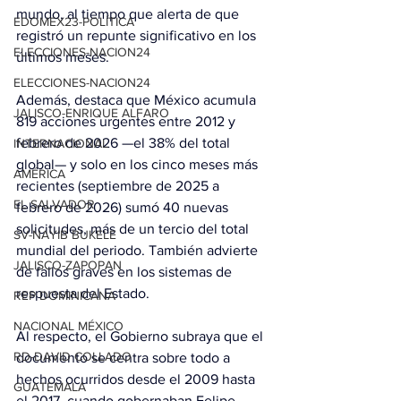
mundo, al tiempo que alerta de que 
EDOMEX23-POLÍTICA
registró un repunte significativo en los 
ELECCIONES-NACION24
últimos meses.
ELECCIONES-NACION24
Además, destaca que México acumula 
JALISCO-ENRIQUE ALFARO
819 acciones urgentes entre 2012 y 
febrero de 2026 —el 38% del total 
INTERNACIONAL
global— y solo en los cinco meses más 
AMÉRICA
recientes (septiembre de 2025 a 
EL SALVADOR
febrero de 2026) sumó 40 nuevas 
solicitudes, más de un tercio del total 
SV-NAYIB BUKELE
mundial del periodo. También advierte 
JALISCO-ZAPOPAN
de fallos graves en los sistemas de 
respuesta del Estado. 
REP DOMINICANA
NACIONAL MÉXICO
Al respecto, el Gobierno subraya que el 
RD-DAVID COLLADO
documento se centra sobre todo a 
hechos ocurridos desde el 2009 hasta 
GUATEMALA
el 2017, cuando gobernaban Felipe 