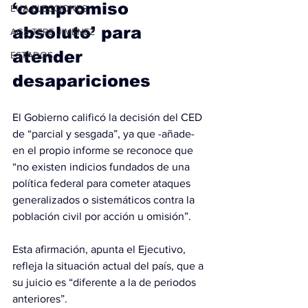
‘compromiso 
EUA ELECCIONES
absoluto’ para 
AGS-TERE JIMÉNEZ
atender 
ESTADOS
desapariciones
El Gobierno calificó la decisión del CED 
de “parcial y sesgada”, ya que -añade- 
en el propio informe se reconoce que 
“no existen indicios fundados de una 
política federal para cometer ataques 
generalizados o sistemáticos contra la 
población civil por acción u omisión”. 
Esta afirmación, apunta el Ejecutivo, 
refleja la situación actual del país, que a 
su juicio es “diferente a la de periodos 
anteriores”. 