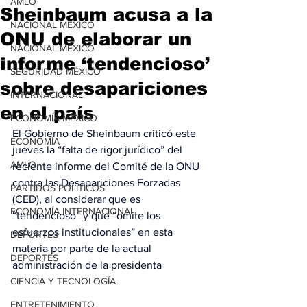
AMLO
Sheinbaum acusa a la
NACIONAL MÉXICO
ONU de elaborar un
NACIONAL MÉXICO
informe ‘tendencioso’
SEGURIDAD MÉXICO
sobre desapariciones
INTERNACIONAL
en el país
ECONOMÍA MÉXICO
El Gobierno de Sheinbaum criticó este 
ECONOMÍA
jueves la “falta de rigor jurídico” del 
AMLO
reciente informe del Comité de la ONU 
contra las Desapariciones Forzadas 
PARTIDOS POLÍTICOS
(CED), al considerar que es 
ECONOMÍA INTERNACIONAL
“tendencioso” y que “omite los 
esfuerzos institucionales” en esta 
DEPORTES
materia por parte de la actual 
DEPORTES
administración de la presidenta
CIENCIA Y TECNOLOGÍA
ENTRETENIMIENTO