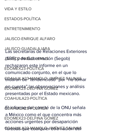
VIDA Y ESTILO
ESTADOS-POLÍTICA
ENTRETENIMIENTO
JALISCO-ENRIQUE ALFARO
JALISCO-GUADALAJARA
Las secretarías de Relaciones Exteriores 
(SRE) y de Gobernación (Segob) 
JALISCO-PABLO LEMUS
rechazaron este informe en un 
EDOMEX23-POLÍTICA
comunicado conjunto, en el que lo 
COAHUILA23-MANOLO JIMÉNEZ SALINAS
tildaron de “tendencioso” por “no tomar 
en cuenta” las observaciones y análisis 
EDOMEX23-DELFINA GÓMEZ
presentadas por el Estado mexicano. 
COAHUILA23-POLÍTICA
El informe del comité de la ONU señala 
COAHUILA23-POLÍTICA
a México como el que concentra más 
EDOMEX23-DELFINA GÓMEZ
acciones urgentes por desaparición 
COAHUILA23-MANOLO JIMÉNEZ SALINAS
forzada que cualquier otra nación del 