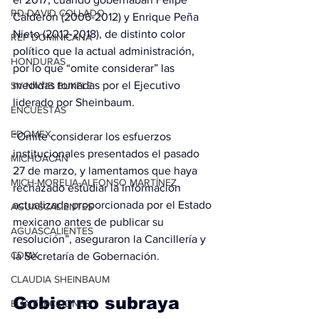
RD-DAVID COLLADO
Calderón (2006-2012) y Enrique Peña 
Nieto (2012-2018), de distinto color 
REP DOMINICANA
político que la actual administración, 
HONDURAS
por lo que “omite considerar” las 
medidas tomadas por el Ejecutivo 
SV-NAYIB BUKELE
liderado por Sheinbaum. 
ENCUESTAS
EDOMEX
“Omite considerar los esfuerzos 
institucionales presentados el pasado 
MICHOACÁN
27 de marzo, y lamentamos que haya 
MICH-MORELIA-ALFONSO MARTÍNEZ
rechazado estudiar la información 
actualizada proporcionada por el Estado 
AGUASCALIENTES
mexicano antes de publicar su 
AGUASCALIENTES
resolución”, aseguraron la Cancillería y 
CDMX
la Secretaría de Gobernación. 
CLAUDIA SHEINBAUM
Gobierno subraya 
EUA ELECCIONES