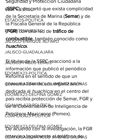
Seguridad y Protección Ciudadana 
(
SSPC
), descartó que exista complicidad 
VIDA Y ESTILO
de la Secretaría de Marina (
Semar
) y de 
ESTADOS-POLÍTICA
la Fiscalía General de la República 
ENTRETENIMIENTO
(
FGR
) con una red de 
tráfico de 
combustible
, también conocido como 
JALISCO-ENRIQUE ALFARO
huachicol
.
JALISCO-GUADALAJARA
El titular de la SSPC reaccionó a la 
JALISCO-PABLO LEMUS
información que publicó el periódico 
EDOMEX23-POLÍTICA
Reforma en el sentido de que un 
presunto líder de una organización 
COAHUILA23-MANOLO JIMÉNEZ SALINAS
dedicada al 
huachicol
 en el centro del 
EDOMEX23-DELFINA GÓMEZ
país recibía protección de Semar, FGR y 
COAHUILA23-POLÍTICA
de la Coordinación de Inteligencia de 
Petróleos Mexicanos (Pemex).
COAHUILA23-POLÍTICA
EDOMEX23-DELFINA GÓMEZ
De acuerdo con la investigación, la FGR 
intervino legalmente el teléfono de 
COAHUILA23-MANOLO JIMÉNEZ SALINAS