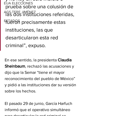
EUA ELECCIONES
prueba sobre una colusión de 
AGS-TERE JIMÉNEZ
las dos instituciones referidas, 
ESTADOS
fueron precisamente estas 
instituciones, las que 
desarticularon esta red 
criminal”, expuso.
En ese sentido, la presidenta
 Claudia 
Sheinbaum
, rechazó las acusaciones y 
dijo que la Semar “tiene el mayor 
reconocimiento del pueblo de México” 
y pidió a las instituciones dar su versión 
sobre los hechos.
El pasado 29 de junio, García Harfuch 
informó que el operativo simultáneo 
para desarticular la red criminal se 