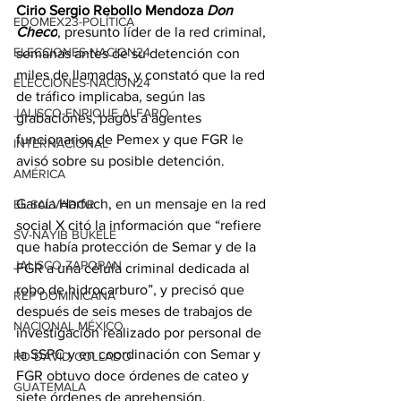
Cirio Sergio Rebollo Mendoza
Don 
EDOMEX23-POLÍTICA
Checo
, presunto líder de la red criminal, 
ELECCIONES-NACION24
semanas antes de su detención con 
miles de llamadas, y constató que la red 
ELECCIONES-NACION24
de tráfico implicaba, según las 
JALISCO-ENRIQUE ALFARO
grabaciones, pagos a agentes 
funcionarios de Pemex y que FGR le 
INTERNACIONAL
avisó sobre su posible detención.
AMÉRICA
García Harfuch, en un mensaje en la red 
EL SALVADOR
social X citó la información que “refiere 
SV-NAYIB BUKELE
que había protección de Semar y de la 
JALISCO-ZAPOPAN
FGR a una célula criminal dedicada al 
robo de hidrocarburo”, y precisó que 
REP DOMINICANA
después de seis meses de trabajos de 
NACIONAL MÉXICO
investigación realizado por personal de 
la SSPC y en coordinación con Semar y 
RD-DAVID COLLADO
FGR obtuvo doce órdenes de cateo y 
GUATEMALA
siete órdenes de aprehensión.