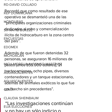
RD-DAVID COLLADO
Recordó que como resultado de ese 
REP DOMINICANA
operativo se desmanteló una de las 
HONDURAS
“principales organizaciones criminales 
dedicadas al robo y comercialización 
SV-NAYIB BUKELE
ilícita de hidrocarburo en la zona centro 
ENCUESTAS
del país”.
EDOMEX
Además de que fueron detenidas 32 
MICHOACÁN
personas, se aseguraron 16 millones de 
MICH-MORELIA-ALFONSO MARTÍNEZ
pesos (unos 855.000 dólares), 21 
tractocamiones, ocho pipas, diversos 
AGUASCALIENTES
contenedores y un tanque estacionario, 
AGUASCALIENTES
además de animales exóticos lo que fue 
un “hecho sin precedentes”.
CDMX
CLAUDIA SHEINBAUM
“Las investigaciones continúan 
EUA ELECCIONES
y no hay un sólo indicio o 