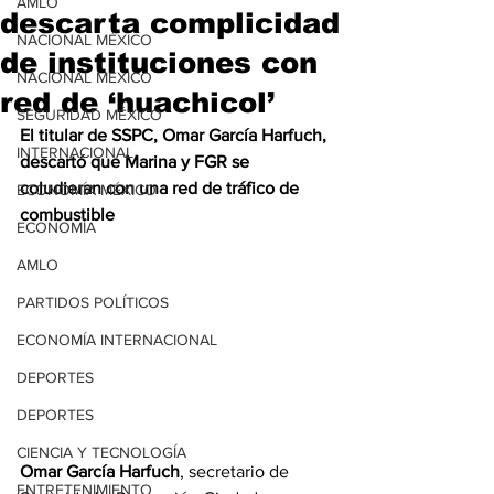
AMLO
descarta complicidad
NACIONAL MÉXICO
de instituciones con
NACIONAL MÉXICO
red de ‘huachicol’
SEGURIDAD MÉXICO
El titular de SSPC, Omar García Harfuch, 
INTERNACIONAL
descartó que Marina y FGR se 
coludieran con una red de tráfico de 
ECONOMÍA MÉXICO
combustible
ECONOMÍA
AMLO
PARTIDOS POLÍTICOS
ECONOMÍA INTERNACIONAL
DEPORTES
DEPORTES
CIENCIA Y TECNOLOGÍA
Omar García Harfuch
, secretario de 
ENTRETENIMIENTO