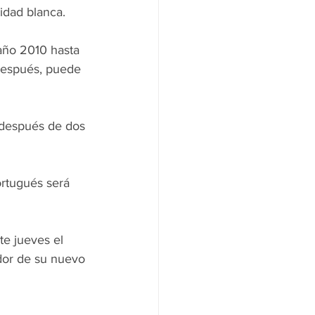
idad blanca.
año 2010 hasta 
después, puede 
 después de dos 
ortugués será 
e jueves el 
dor de su nuevo 