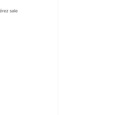
érez sale 
NAS
OLÍTICA