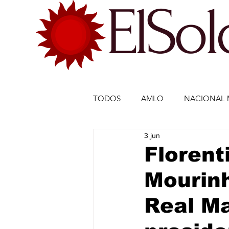
ElSo
TODOS
AMLO
NACIONAL 
3 jun
ECONOMÍA MÉXICO
ECO
Florent
Mourinh
DEPORTES
DEPORTES
Real Ma
ESTADOS-POLÍTICA
ENTR