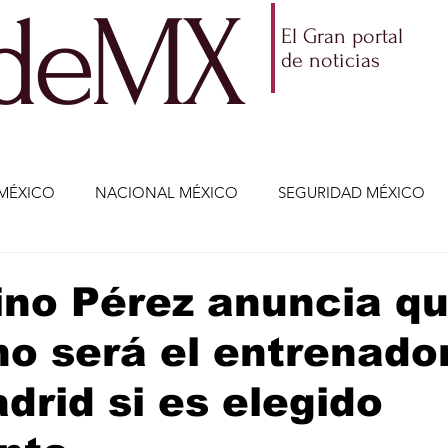
ldeMX
El Gran portal
de noticias
MÉXICO
NACIONAL MÉXICO
SEGURIDAD MÉXICO
NOMÍA
AMLO
PARTIDOS POLÍTICOS
ECONOMÍA
ino Pérez anuncia q
o será el entrenador
CIENCIA Y TECNOLOGÍA
ENTRETENIMIENTO
VIDA
drid si es elegido
ETENIMIENTO
JALISCO-ENRIQUE ALFARO
JALISCO-