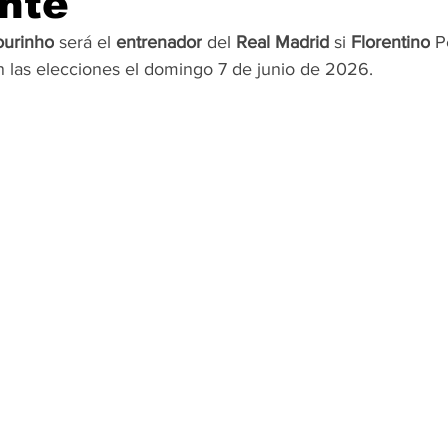
nte
urinho
 será el 
entrenador
 del 
Real Madrid
 si 
Florentino
 P
OMEX23-POLÍTICA
COAHUILA23-MANOLO JIMÉNEZ SALI
n las elecciones el domingo 7 de junio de 2026.
COAHUILA23-POLÍTICA
COAHUILA23-POLÍTICA
COAHUILA23-MANOLO JIMÉNEZ SALINAS
EDOMEX23-P
ELECCIONES-NACION24