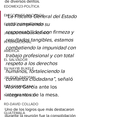
de diversos delitos.
EDOMEX23-POLÍTICA
ELECCIONES-NACION24
“La Fiscalía General del Estado 
está cumpliendo su 
ELECCIONES-NACION24
responsabilidad con firmeza y 
JALISCO-ENRIQUE ALFARO
resultados tangibles, estamos 
INTERNACIONAL
combatiendo la impunidad con 
AMÉRICA
trabajo profesional y con total 
EL SALVADOR
respeto a los derechos 
SV-NAYIB BUKELE
humanos, fortaleciendo la 
JALISCO-ZAPOPAN
confianza ciudadana”
, señaló 
Alonso García ante los 
REP DOMINICANA
integrantes de la mesa.
NACIONAL MÉXICO
RD-DAVID COLLADO
Uno de los logros que más destacaron 
GUATEMALA
durante la reunión fue la consolidación 