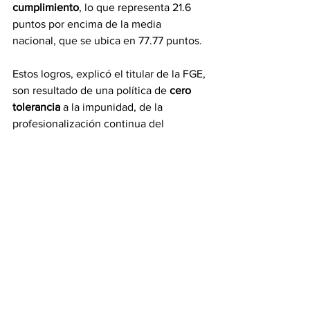
cumplimiento
, lo que representa 21.6 
puntos por encima de la media 
nacional, que se ubica en 77.77 puntos.
Estos logros, explicó el titular de la FGE, 
son resultado de una política de 
cero 
tolerancia
 a la impunidad, de la 
profesionalización continua del 
personal ministerial y pericial, así como 
de la incorporación de nuevas 
tecnologías en los procesos de 
investigación y análisis criminal.
Finalmente, el abogado del Estado, 
reiteró su compromiso con la mejora 
continua de los servicios de 
procuración de justicia, con base en la 
transparencia, la rendición de cuentas y 
el fortalecimiento de los derechos de 