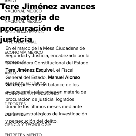
AMLO
Tere Jiménez avances
NACIONAL MÉXICO
en materia de
NACIONAL MÉXICO
procuración de
SEGURIDAD MÉXICO
justicia
INTERNACIONAL
En el marco de la Mesa Ciudadana de 
ECONOMÍA MÉXICO
Seguridad y Justicia, encabezada por la 
ECONOMÍA
Gobernadora Constitucional del Estado, 
Tere Jiménez Esquivel
, el Fiscal 
AMLO
General del Estado, 
Manuel Alonso 
PARTIDOS POLÍTICOS
García
, presentó un balance de los 
avances más relevantes en materia de 
ECONOMÍA INTERNACIONAL
procuración de justicia, logrados 
DEPORTES
durante los últimos meses mediante 
acciones estratégicas de investigación 
DEPORTES
y persecución del delito.
CIENCIA Y TECNOLOGÍA
ENTRETENIMIENTO