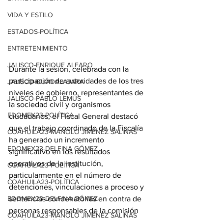
VIDA Y ESTILO
ESTADOS-POLÍTICA
ENTRETENIMIENTO
JALISCO-ENRIQUE ALFARO
Durante la sesión, celebrada con la 
participación de autoridades de los tres 
JALISCO-GUADALAJARA
niveles de gobierno, representantes de 
JALISCO-PABLO LEMUS
la sociedad civil y organismos 
EDOMEX23-POLÍTICA
ciudadanos, el Fiscal General destacó 
que el trabajo coordinado de la Fiscalía 
COAHUILA23-MANOLO JIMÉNEZ SALINAS
ha generado un incremento 
EDOMEX23-DELFINA GÓMEZ
significativo en los resultados 
operativos de la institución, 
COAHUILA23-POLÍTICA
particularmente en el número de 
COAHUILA23-POLÍTICA
detenciones, vinculaciones a proceso y 
EDOMEX23-DELFINA GÓMEZ
sentencias condenatorias en contra de 
personas responsables de la comisión 
COAHUILA23-MANOLO JIMÉNEZ SALINAS