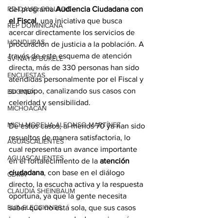
RD-DAVID COLLADO
del programa 
Audiencia Ciudadana con 
el Fiscal
, una iniciativa que busca 
REP DOMINICANA
acercar directamente los servicios de 
HONDURAS
procuración de justicia a la población. A 
través de este esquema de atención 
SV-NAYIB BUKELE
directa, más de 330 personas han sido 
ENCUESTAS
atendidas personalmente por el Fiscal y 
su equipo, canalizando sus casos con 
EDOMEX
celeridad y sensibilidad.
MICHOACÁN
MICH-MORELIA-ALFONSO MARTÍNEZ
De estos casos, al menos 70 ya han sido 
resueltos de manera satisfactoria, lo 
AGUASCALIENTES
cual representa un avance importante 
AGUASCALIENTES
en el fortalecimiento de la 
atención 
ciudadana
, con base en el diálogo 
CDMX
directo, la escucha activa y la respuesta 
CLAUDIA SHEINBAUM
oportuna, ya que la gente necesita 
EUA ELECCIONES
saber que no está sola, que sus casos 