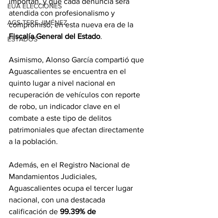
importan, y que cada denuncia será 
EUA ELECCIONES
atendida con profesionalismo y 
AGS-TERE JIMÉNEZ
compromiso, en esta nueva era de la 
Fiscalía General del Estado
.
ESTADOS
Asimismo, Alonso García compartió que 
Aguascalientes se encuentra en el 
quinto lugar a nivel nacional en 
recuperación de vehículos con reporte 
de robo, un indicador clave en el 
combate a este tipo de delitos 
patrimoniales que afectan directamente 
a la población.
Además, en el Registro Nacional de 
Mandamientos Judiciales, 
Aguascalientes ocupa el tercer lugar 
nacional, con una destacada 
calificación de 
99.39% de 