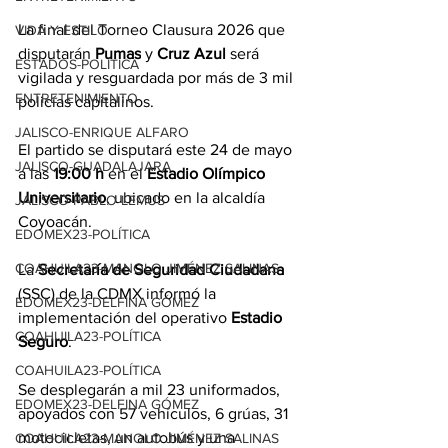
La final del Torneo Clausura 2026 que 
VIDA Y ESTILO
disputarán 
Pumas
 y 
Cruz Azul
 será 
ESTADOS-POLÍTICA
vigilada y resguardada por más de 3 mil 
ENTRETENIMIENTO
policías capitalinos.
JALISCO-ENRIQUE ALFARO
El partido se disputará este 24 de mayo 
JALISCO-GUADALAJARA
a las 
19:00
h
 en el 
Estadio Olímpico
Universitario
, ubicado en la alcaldía 
JALISCO-PABLO LEMUS
Coyoacán.
EDOMEX23-POLÍTICA
COAHUILA23-MANOLO JIMÉNEZ SALINAS
La
 Secretaría de Seguridad Ciudadana
(SSC) de la CDMX 
informó
 la 
EDOMEX23-DELFINA GÓMEZ
implementación del operativo 
Estadio 
COAHUILA23-POLÍTICA
Seguro
.
COAHUILA23-POLÍTICA
Se desplegarán a mil 23 uniformados, 
EDOMEX23-DELFINA GÓMEZ
apoyados con 57 vehículos, 6 grúas, 31 
motocicletas, un autobús y una 
COAHUILA23-MANOLO JIMÉNEZ SALINAS