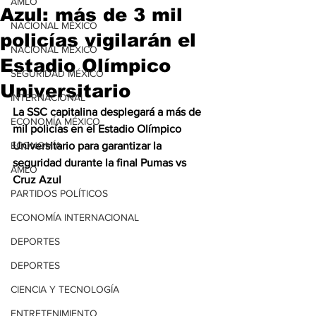
AMLO
Azul: más de 3 mil
NACIONAL MÉXICO
policías vigilarán el
NACIONAL MÉXICO
Estadio Olímpico
SEGURIDAD MÉXICO
Universitario
INTERNACIONAL
La SSC capitalina desplegará a más de 
ECONOMÍA MÉXICO
mil policías en el Estadio Olímpico 
ECONOMÍA
Universitario para garantizar la 
seguridad durante la final Pumas vs 
AMLO
Cruz Azul
PARTIDOS POLÍTICOS
ECONOMÍA INTERNACIONAL
DEPORTES
DEPORTES
CIENCIA Y TECNOLOGÍA
ENTRETENIMIENTO