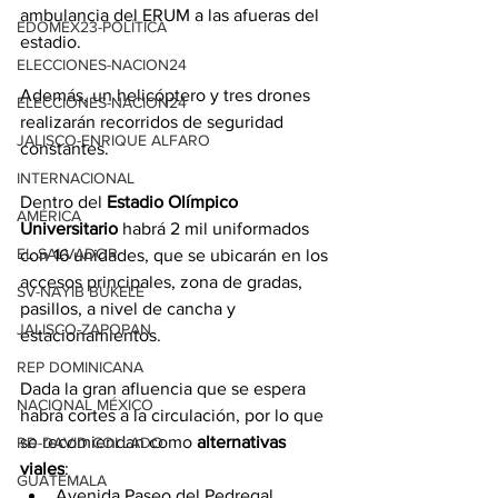
ambulancia del ERUM a las afueras del 
EDOMEX23-POLÍTICA
estadio.
ELECCIONES-NACION24
Además, un helicóptero y tres drones 
ELECCIONES-NACION24
realizarán recorridos de seguridad 
JALISCO-ENRIQUE ALFARO
constantes.
INTERNACIONAL
Dentro del 
Estadio Olímpico 
AMÉRICA
Universitario
 habrá 2 mil uniformados 
EL SALVADOR
con 16 unidades, que se ubicarán en los 
accesos principales, zona de gradas, 
SV-NAYIB BUKELE
pasillos, a nivel de cancha y 
JALISCO-ZAPOPAN
estacionamientos.
REP DOMINICANA
Dada la gran afluencia que se espera 
NACIONAL MÉXICO
habrá cortes a la circulación, por lo que 
se recomiendan como 
alternativas 
RD-DAVID COLLADO
viales
:
GUATEMALA
Avenida Paseo del Pedregal