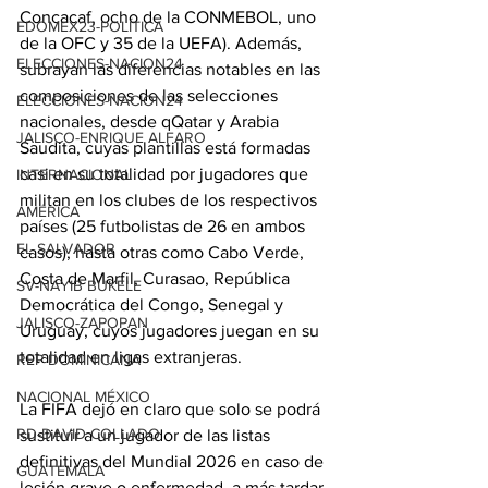
Concacaf, ocho de la CONMEBOL, uno 
EDOMEX23-POLÍTICA
de la OFC y 35 de la UEFA). Además, 
ELECCIONES-NACION24
subrayan las diferencias notables en las 
composiciones de las selecciones 
ELECCIONES-NACION24
nacionales, desde qQatar y Arabia 
JALISCO-ENRIQUE ALFARO
Saudita, cuyas plantillas está formadas 
casi en su totalidad por jugadores que 
INTERNACIONAL
militan en los clubes de los respectivos 
AMÉRICA
países (25 futbolistas de 26 en ambos 
EL SALVADOR
casos), hasta otras como Cabo Verde, 
Costa de Marfil, Curasao, República 
SV-NAYIB BUKELE
Democrática del Congo, Senegal y 
JALISCO-ZAPOPAN
Uruguay, cuyos jugadores juegan en su 
totalidad en ligas extranjeras.
REP DOMINICANA
NACIONAL MÉXICO
La FIFA dejó en claro que solo se podrá 
RD-DAVID COLLADO
sustituir a un jugador de las listas 
definitivas del Mundial 2026 en caso de 
GUATEMALA
lesión grave o enfermedad, a más tardar 