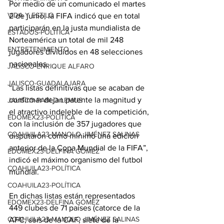
Por medio de un comunicado el martes 
VIDA Y ESTILO
2 de junio, la FIFA indicó que en total 
participarán en la justa mundialista de 
ESTADOS-POLÍTICA
Norteamérica un total de mil 248 
ENTRETENIMIENTO
jugadores divididos en 48 selecciones 
nacionales.
JALISCO-ENRIQUE ALFARO
JALISCO-GUADALAJARA
“Las listas definitivas que se acaban de 
confirmar dejan patente la magnitud y 
JALISCO-PABLO LEMUS
el atractivo indeleble de la competición, 
EDOMEX23-POLÍTICA
con la inclusión de 357 jugadores que 
COAHUILA23-MANOLO JIMÉNEZ SALINAS
disputaron como mínimo una edición 
anterior de la Copa Mundial de la FIFA”, 
EDOMEX23-DELFINA GÓMEZ
indicó el máximo organismo del futbol 
COAHUILA23-POLÍTICA
mundial.
COAHUILA23-POLÍTICA
En dichas listas están representados 
EDOMEX23-DELFINA GÓMEZ
449 clubes de 71 países (catorce de la 
COAHUILA23-MANOLO JIMÉNEZ SALINAS
AFC, seis de la CAF, siete de la 