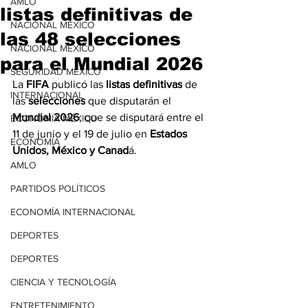
AMLO
listas definitivas de
NACIONAL MÉXICO
las 48 selecciones
NACIONAL MÉXICO
para el Mundial 2026
SEGURIDAD MÉXICO
La 
FIFA
 publicó las 
listas definitivas
 de 
INTERNACIONAL
las 
selecciones
 que disputarán el 
Mundial 2026
, que se disputará entre el 
ECONOMÍA MÉXICO
11 de junio y el 19 de julio en 
Estados 
ECONOMÍA
Unidos, México y Canad
á.
AMLO
PARTIDOS POLÍTICOS
ECONOMÍA INTERNACIONAL
DEPORTES
DEPORTES
CIENCIA Y TECNOLOGÍA
ENTRETENIMIENTO