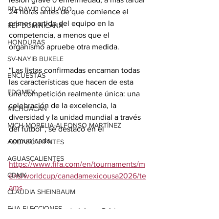
RD-DAVID COLLADO
24 horas antes de que comience el 
primer partido del equipo en la 
REP DOMINICANA
competencia, a menos que el 
HONDURAS
organismo apruebe otra medida.
SV-NAYIB BUKELE
“Las listas confirmadas encarnan todas 
ENCUESTAS
las características que hacen de esta 
EDOMEX
una competición realmente única: una 
celebración de la excelencia, la 
MICHOACÁN
diversidad y la unidad mundial a través 
MICH-MORELIA-ALFONSO MARTÍNEZ
del fútbol”, se destacó en el 
comunicado.
AGUASCALIENTES
AGUASCALIENTES
https://www.fifa.com/en/tournaments/m
CDMX
ens/worldcup/canadamexicousa2026/te
ams
CLAUDIA SHEINBAUM
EUA ELECCIONES
Con información de López-Dóriga 