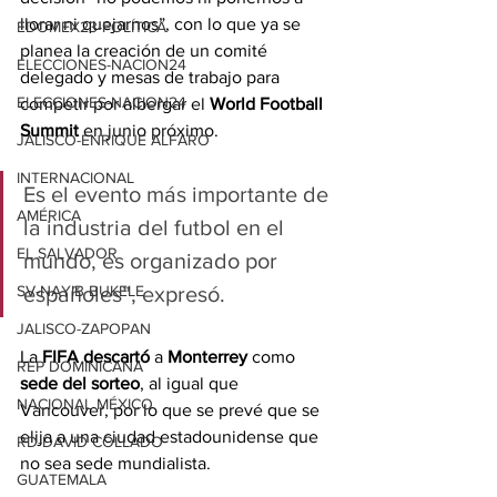
llorar ni quejarnos”, con lo que ya se 
EDOMEX23-POLÍTICA
planea la creación de un comité 
ELECCIONES-NACION24
delegado y mesas de trabajo para 
ELECCIONES-NACION24
competir por albergar el 
World Football 
Summit
 en junio próximo.
JALISCO-ENRIQUE ALFARO
INTERNACIONAL
Es el evento más importante de 
AMÉRICA
la industria del futbol en el 
EL SALVADOR
mundo, es organizado por 
españoles”, expresó.
SV-NAYIB BUKELE
JALISCO-ZAPOPAN
La 
FIFA
descartó
 a 
Monterrey
 como 
REP DOMINICANA
sede del
sorteo
, al igual que 
NACIONAL MÉXICO
Vancouver, por lo que se prevé que se 
elija a una ciudad estadounidense que 
RD-DAVID COLLADO
no sea sede mundialista.
GUATEMALA