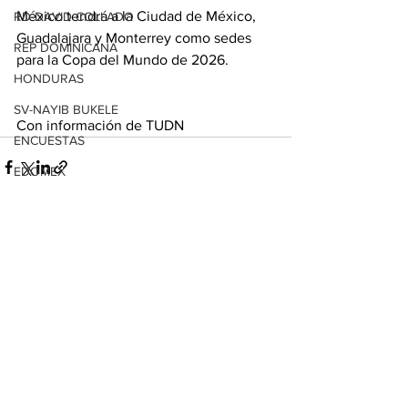
México tendrá a la Ciudad de México, 
RD-DAVID COLLADO
Guadalajara y Monterrey como sedes 
REP DOMINICANA
para la Copa del Mundo de 2026.
HONDURAS
SV-NAYIB BUKELE
Con información de TUDN
ENCUESTAS
EDOMEX
MICHOACÁN
MICH-MORELIA-ALFONSO MARTÍNEZ
Ver todo
Entradas relacionadas
AGUASCALIENTES
AGUASCALIENTES
CDMX
CLAUDIA SHEINBAUM
EUA ELECCIONES