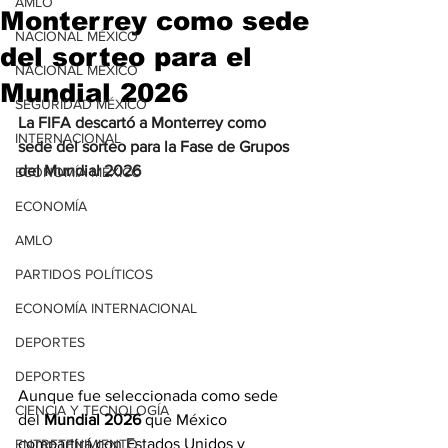
AMLO
Monterrey como sede
NACIONAL MÉXICO
del sorteo para el
NACIONAL MÉXICO
Mundial 2026
SEGURIDAD MÉXICO
La FIFA descartó a Monterrey como 
INTERNACIONAL
sede del sorteo para la Fase de Grupos 
del Mundial 2026
ECONOMÍA MÉXICO
ECONOMÍA
AMLO
PARTIDOS POLÍTICOS
ECONOMÍA INTERNACIONAL
DEPORTES
DEPORTES
Aunque fue seleccionada como sede 
CIENCIA Y TECNOLOGÍA
del 
Mundial 2026
 que México 
compartirá con Estados Unidos y 
ENTRETENIMIENTO