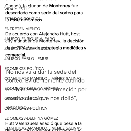
Canadá, la ciudad de 
Monterrey
 fue 
VIDA Y ESTILO
descartada
 como 
sede
 del 
sorteo
 para 
ESTADOS-POLÍTICA
la 
Fase de Grupos
.
ENTRETENIMIENTO
De acuerdo con Alejandro Hütt, host 
JALISCO-ENRIQUE ALFARO
city manager de Monterrey, la decisión 
de la FIFA fue de 
estrategia mediática y 
JALISCO-GUADALAJARA
comercial
.
JALISCO-PABLO LEMUS
EDOMEX23-POLÍTICA
No nos va a dar la sede del 
COAHUILA23-MANOLO JIMÉNEZ SALINAS
sorteo. Evidentemente cuando 
recibimos esa confirmación por 
EDOMEX23-DELFINA GÓMEZ
escrito claro que nos dolió”, 
COAHUILA23-POLÍTICA
expresó.
COAHUILA23-POLÍTICA
EDOMEX23-DELFINA GÓMEZ
Hütt Valenzuela añadió que pese a la 
COAHUILA23-MANOLO JIMÉNEZ SALINAS
decisión “no podemos ni ponernos a 