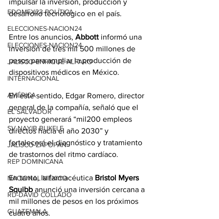
impulsar la inversión, producción y 
EDOMEX23-POLÍTICA
desarrollo tecnológico en el país.
ELECCIONES-NACION24
Entre los anuncios, 
Abbott
 informó una 
ELECCIONES-NACION24
inversión de tres mil 500 millones de 
pesos para ampliar la producción de 
JALISCO-ENRIQUE ALFARO
dispositivos médicos en México.
INTERNACIONAL
AMÉRICA
En este sentido, Edgar Romero, director 
general de la compañía, señaló que el 
EL SALVADOR
proyecto generará “mil200 empleos 
SV-NAYIB BUKELE
directos hacia el año 2030” y 
fortalecerá el diagnóstico y tratamiento 
JALISCO-ZAPOPAN
de trastornos del ritmo cardíaco.
REP DOMINICANA
En tanto, la farmacéutica 
Bristol Myers 
NACIONAL MÉXICO
Squibb
 anunció una inversión cercana a 
RD-DAVID COLLADO
mil millones de pesos en los próximos 
GUATEMALA
cuatro años.