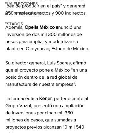
EUA ELECCIONES
idea de producir en el país” y generará 
250 empleos directos y 900 indirectos.
AGS-TERE JIMÉNEZ
ESTADOS
Además, 
Opella México a
nunció una 
inversión de dos mil 300 millones de 
pesos para ampliar y modernizar su 
planta en Ocoyoacac, Estado de México.
Su director general, Luis Soares, afirmó 
que el proyecto pone a México “en una 
posición dentro de la red global de 
manufactura de nuestra empresa”.
La farmacéutica 
Kener
, perteneciente al 
Grupo Vazol, presentó una ampliación 
de inversiones por cinco mil 360 
millones de pesos, que sumadas a 
proyectos previos alcanzan 10 mil 540 