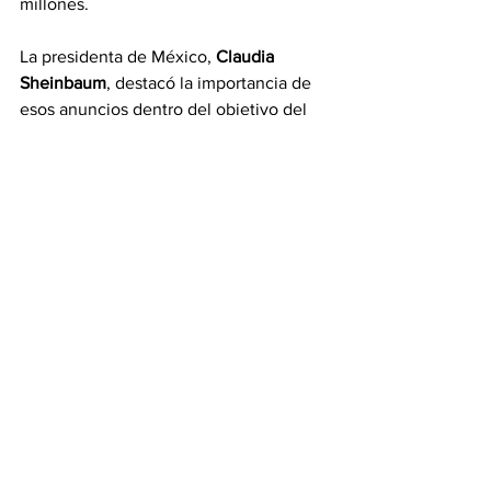
millones.
La presidenta de México, 
Claudia
Sheinbaum
, destacó la importancia de 
esos anuncios dentro del objetivo del 
Plan México es producir más en el país, 
así como el fortalecimiento de la 
industria farmacéutica es “muy 
importante”.
“Entonces, agradecemos la confianza 
en México”, señaló la mandataria 
mexicana.
Con información de EFE