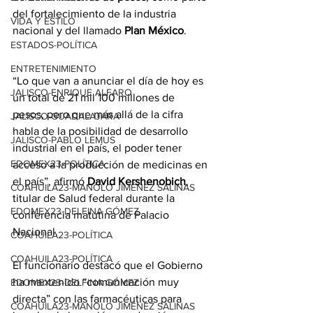
del fortalecimiento de la industria 
VIDA Y ESTILO
nacional y del llamado 
Plan México
.
ESTADOS-POLÍTICA
ENTRETENIMIENTO
“Lo que van a anunciar el día de hoy es 
JALISCO-ENRIQUE ALFARO
un total de 21 mil 100 millones de 
pesos, pero que más allá de la cifra 
JALISCO-GUADALAJARA
habla de la posibilidad de desarrollo 
JALISCO-PABLO LEMUS
industrial en el país, el poder tener 
EDOMEX23-POLÍTICA
acceso a la producción de medicinas en 
el país”, afirmó 
David Kershenobich
, 
COAHUILA23-MANOLO JIMÉNEZ SALINAS
titular de Salud federal durante la 
EDOMEX23-DELFINA GÓMEZ
conferencia matutina de Palacio 
Nacional.
COAHUILA23-POLÍTICA
COAHUILA23-POLÍTICA
El funcionario destacó que el Gobierno 
ha mantenido “comunicación muy 
EDOMEX23-DELFINA GÓMEZ
directa” con las farmacéuticas para 
COAHUILA23-MANOLO JIMÉNEZ SALINAS