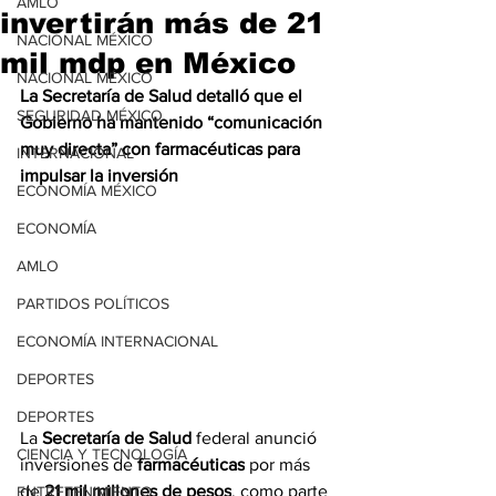
AMLO
invertirán más de 21
NACIONAL MÉXICO
mil mdp en México
NACIONAL MÉXICO
La Secretaría de Salud detalló que el 
SEGURIDAD MÉXICO
Gobierno ha mantenido “comunicación 
muy directa” con farmacéuticas para 
INTERNACIONAL
impulsar la inversión
ECONOMÍA MÉXICO
ECONOMÍA
AMLO
PARTIDOS POLÍTICOS
ECONOMÍA INTERNACIONAL
DEPORTES
DEPORTES
La 
Secretaría de Salud
 federal anunció 
CIENCIA Y TECNOLOGÍA
inversiones de 
farmacéuticas
 por más 
de 
21 mil millones de pesos
, como parte 
ENTRETENIMIENTO