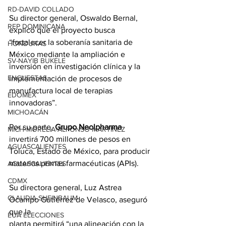
RD-DAVID COLLADO
Su director general, Oswaldo Bernal, 
REP DOMINICANA
explicó que el proyecto busca 
“fortalecer la soberanía sanitaria de 
HONDURAS
México mediante la ampliación e 
SV-NAYIB BUKELE
inversión en investigación clínica y la 
ENCUESTAS
implementación de procesos de 
manufactura local de terapias 
EDOMEX
innovadoras”.
MICHOACÁN
Por su parte, 
Grupo Neolpharma
MICH-MORELIA-ALFONSO MARTÍNEZ
invertirá 700 millones de pesos en 
AGUASCALIENTES
Toluca, Estado de México, para producir 
materias primas farmacéuticas (APIs).
AGUASCALIENTES
CDMX
Su directora general, Luz Astrea 
CLAUDIA SHEINBAUM
Ocampo Gutiérrez de Velasco, aseguró 
que la 
EUA ELECCIONES
planta permitirá “una alineación con la 