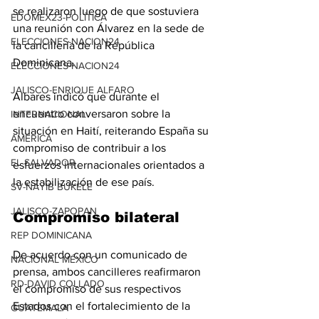
se realizaron luego de que sostuviera 
EDOMEX23-POLÍTICA
una reunión con Álvarez en la sede de 
ELECCIONES-NACION24
la cancillería de la República 
Dominicana.
ELECCIONES-NACION24
JALISCO-ENRIQUE ALFARO
Albares indicó que durante el 
encuentro conversaron sobre la 
INTERNACIONAL
situación en Haití, reiterando España su 
AMÉRICA
compromiso de contribuir a los 
EL SALVADOR
esfuerzos internacionales orientados a 
la estabilización de ese país.
SV-NAYIB BUKELE
JALISCO-ZAPOPAN
Compromiso bilateral
REP DOMINICANA
De acuerdo con un comunicado de 
NACIONAL MÉXICO
prensa, ambos cancilleres reafirmaron 
RD-DAVID COLLADO
el compromiso de sus respectivos 
Estados con el fortalecimiento de la 
GUATEMALA