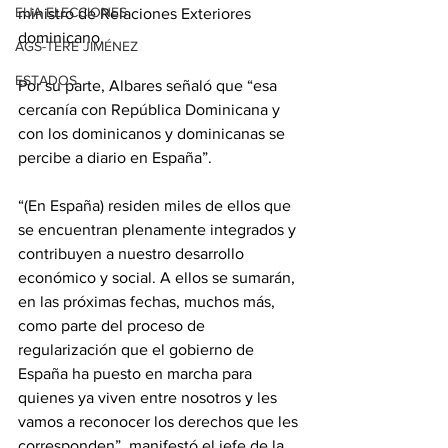
EUA ELECCIONES
ministro de Relaciones Exteriores 
dominicano.
AGS-TERE JIMÉNEZ
ESTADOS
Por su parte, Albares señaló que “esa 
cercanía con República Dominicana y 
con los dominicanos y dominicanas se 
percibe a diario en España”.
“(En España) residen miles de ellos que 
se encuentran plenamente integrados y 
contribuyen a nuestro desarrollo 
económico y social. A ellos se sumarán, 
en las próximas fechas, muchos más, 
como parte del proceso de 
regularización que el gobierno de 
España ha puesto en marcha para 
quienes ya viven entre nosotros y les 
vamos a reconocer los derechos que les 
corresponden”, manifestó el jefe de la 