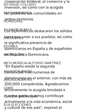
cooperación bilateral, el comercio y la 
RD-DAVID COLLADO
inversión, así como con la acogida 
REP DOMINICANA
recíproca de sus comunidades en 
ambos territorios.
HONDURAS
SV-NAYIB BUKELE
Los diplomáticos destacaron los sólidos 
lazos que unen a sus pueblos, así como 
ENCUESTAS
la significativa presencia de 
EDOMEX
dominicanos en España y de españoles 
en República Dominicana.
MICHOACÁN
MICH-MORELIA-ALFONSO MARTÍNEZ
“En España reside la segunda 
AGUASCALIENTES
comunidad más numerosa de 
dominicanos en el exterior, con más de 
AGUASCALIENTES
200,000 compatriotas. Agradecemos 
CDMX
sinceramente la acogida brindada a 
nuestra gente, que hoy contribuye 
CLAUDIA SHEINBAUM
activamente a la vida económica, social 
EUA ELECCIONES
y cultural de ese país”, expresó el 