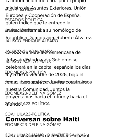
La información fue dada por el propio 
ministro de Asuntos Exteriores, Unión 
VIDA Y ESTILO
Europea y Cooperación de España, 
ESTADOS-POLÍTICA
quien indicó que le entregó la 
invitación formal a su homólogo de 
ENTRETENIMIENTO
República Dominicana, Roberto Álvarez.
JALISCO-ENRIQUE ALFARO
JALISCO-GUADALAJARA
La XXX Cumbre Iberoamericana de 
Jefes de Estado y de Gobierno se 
JALISCO-PABLO LEMUS
celebrará en la capital española los días 
EDOMEX23-POLÍTICA
4 y 5 de noviembre de 2026, bajo el 
lema: 'Iberoamérica. Juntos construimos 
COAHUILA23-MANOLO JIMÉNEZ SALINAS
nuestra Comunidad. Juntos la 
EDOMEX23-DELFINA GÓMEZ
proyectamos hacia el futuro y hacia el 
COAHUILA23-POLÍTICA
mundo’.
COAHUILA23-POLÍTICA
Conversan sobre Haití
EDOMEX23-DELFINA GÓMEZ
COAHUILA23-MANOLO JIMÉNEZ SALINAS
Las declaraciones del canciller español 