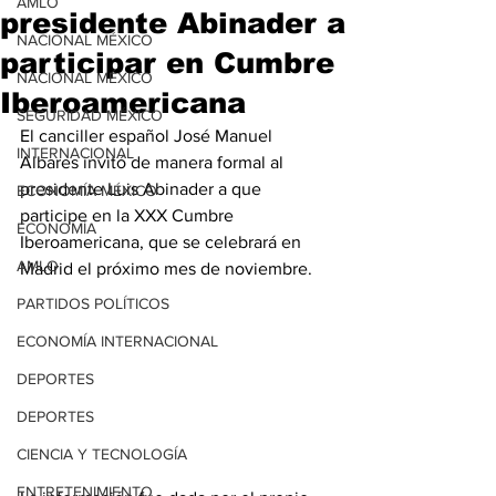
AMLO
presidente Abinader a
NACIONAL MÉXICO
participar en Cumbre
NACIONAL MÉXICO
Iberoamericana
SEGURIDAD MÉXICO
El canciller español José Manuel 
INTERNACIONAL
Albares invitó de manera formal al 
presidente Luis Abinader a que 
ECONOMÍA MÉXICO
participe en la XXX Cumbre 
ECONOMÍA
Iberoamericana, que se celebrará en 
AMLO
Madrid el próximo mes de noviembre.
PARTIDOS POLÍTICOS
ECONOMÍA INTERNACIONAL
DEPORTES
DEPORTES
CIENCIA Y TECNOLOGÍA
ENTRETENIMIENTO