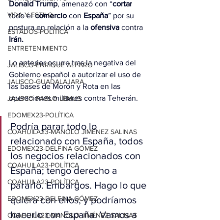
Donald Trump
, amenazó con “
cortar
VIDA Y ESTILO
todo el 
comercio
 con 
España
” por su 
postura en relación a la 
ofensiva
 contra 
ESTADOS-POLÍTICA
Irán.
ENTRETENIMIENTO
Lo anterior ocurre tras la negativa del 
JALISCO-ENRIQUE ALFARO
Gobierno español a autorizar el uso de 
JALISCO-GUADALAJARA
las bases de Morón y Rota en las 
operaciones militares contra Teherán.
JALISCO-PABLO LEMUS
EDOMEX23-POLÍTICA
Podría parar todo lo 
COAHUILA23-MANOLO JIMÉNEZ SALINAS
relacionado con España, todos 
EDOMEX23-DELFINA GÓMEZ
los negocios relacionados con 
COAHUILA23-POLÍTICA
España; tengo derecho a 
COAHUILA23-POLÍTICA
pararlo. Embargos. Hago lo que 
EDOMEX23-DELFINA GÓMEZ
quiera con ellos, y podríamos 
hacerlo con España. Vamos a 
COAHUILA23-MANOLO JIMÉNEZ SALINAS