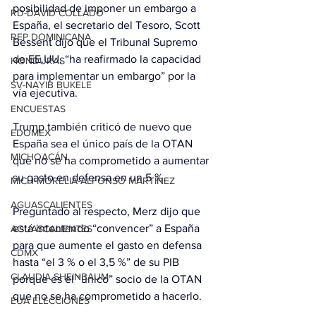
posibilidad de imponer un embargo a 
RD-DAVID COLLADO
España, el secretario del Tesoro, Scott 
REP DOMINICANA
Bessent dijo que el Tribunal Supremo 
de EE.UU. “ha reafirmado la capacidad 
HONDURAS
para implementar un embargo” por la 
SV-NAYIB BUKELE
vía ejecutiva.
ENCUESTAS
Trump también criticó de nuevo que 
EDOMEX
España sea el único país de la OTAN 
MICHOACÁN
que no se ha comprometido a aumentar 
su gasto en defensa en un 5 %.
MICH-MORELIA-ALFONSO MARTÍNEZ
AGUASCALIENTES
Preguntado al respecto, Merz dijo que 
está intentando “convencer” a España 
AGUASCALIENTES
para que aumente el gasto en defensa 
CDMX
hasta “el 3 % o el 3,5 %” de su PIB 
CLAUDIA SHEINBAUM
porque es el “único” socio de la OTAN 
que no se ha comprometido a hacerlo.
EUA ELECCIONES