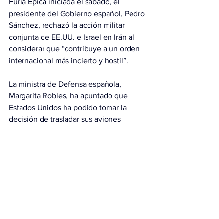
Furia Épica iniciada el sábado, el 
presidente del Gobierno español, Pedro 
Sánchez, rechazó la acción militar 
conjunta de EE.UU. e Israel en Irán al 
considerar que “contribuye a un orden 
internacional más incierto y hostil”.
La ministra de Defensa española, 
Margarita Robles, ha apuntado que 
Estados Unidos ha podido tomar la 
decisión de trasladar sus aviones 
cisterna a otras bases sabiendo que, 
desde las españolas no iban a poder 
operar en apoyo de los ataques a Irán.
Robles ha negado con rotundidad que 
las bases de Morón de la Frontera y 
Rota estén prestando asistencia a 
Estados Unidos en sus operaciones en 