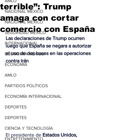
AMLO
terrible”: Trump
NACIONAL MÉXICO
amaga con cortar
NACIONAL MÉXICO
comercio con España
SEGURIDAD MÉXICO
Las declaraciones de Trump ocurren 
INTERNACIONAL
luego que España se negara a autorizar 
el uso de dos bases en las operaciones 
ECONOMÍA MÉXICO
contra Irán
ECONOMÍA
AMLO
PARTIDOS POLÍTICOS
ECONOMÍA INTERNACIONAL
DEPORTES
DEPORTES
CIENCIA Y TECNOLOGÍA
El presidente de 
Estados Unidos, 
ENTRETENIMIENTO