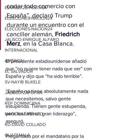
cortar todo comercio con 
EDOMEX23-POLÍTICA
España”, declaró Trump 
ELECCIONES-NACION24
durante un encuentro con el 
ELECCIONES-NACION24
canciller alemán, 
Friedrich 
JALISCO-ENRIQUE ALFARO
Merz
, en la Casa Blanca.
INTERNACIONAL
AMÉRICA
El presidente estadounidense añadió 
que “no quiere tener nada que ver” con 
EL SALVADOR
España y dijo que “ha sido terrible”.
SV-NAYIB BUKELE
“España no tiene absolutamente nada 
JALISCO-ZAPOPAN
que necesitemos, salvo gente 
REP DOMINICANA
estupenda. Tienen gente estupenda, 
pero les falta un gran liderazgo”, 
NACIONAL MÉXICO
aseguró.
RD-DAVID COLLADO
GUATEMALA
Preguntado por el mandatario por la 