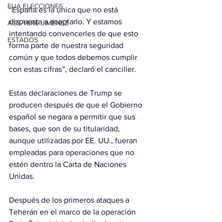
EUA ELECCIONES
“España es la única que no está 
dispuesta a aceptarlo. Y estamos 
AGS-TERE JIMÉNEZ
intentando convencerles de que esto 
ESTADOS
forma parte de nuestra seguridad 
común y que todos debemos cumplir 
con estas cifras”, declaró el canciller.
Estas declaraciones de Trump se 
producen después de que el Gobierno 
español se negara a permitir que sus 
bases, que son de su titularidad, 
aunque utilizadas por EE. UU., fueran 
empleadas para operaciones que no 
estén dentro la Carta de Naciones 
Unidas.
Después de los primeros ataques a 
Teherán en el marco de la operación 