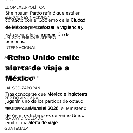
EDOMEX23-POLÍTICA
Sheinbaum Pardo refirió que está en 
ELECCIONES-NACION24
contacto con el Gobierno de la 
Ciudad 
de México
 para 
reforzar
 la 
vigilancia
 y 
ELECCIONES-NACION24
actuar ante la congregación de 
JALISCO-ENRIQUE ALFARO
personas.
INTERNACIONAL
 Reino Unido emite 
AMÉRICA
alerta de viaje a 
EL SALVADOR
México
SV-NAYIB BUKELE
JALISCO-ZAPOPAN
Tras conocerse que 
México e Inglaterra
REP DOMINICANA
jugarán uno de los partidos de octavo 
NACIONAL MÉXICO
de final del 
Mundial 2026
, el Ministerio 
de Asuntos Exteriores de Reino Unido 
RD-DAVID COLLADO
emitió una 
alerta de viaje
.
GUATEMALA