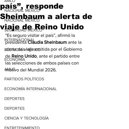
AMLO
país”, responde
NACIONAL MÉXICO
Sheinbaum a alerta de
NACIONAL MÉXICO
viaje de Reino Unido
SEGURIDAD MÉXICO
“Es seguro visitar el país”, afirmó la 
INTERNACIONAL
presidenta 
Claudia Sheinbaum
 ante la 
alerta de viaje emitida por el Gobierno 
ECONOMÍA MÉXICO
de 
Reino Unido
, ante el partido entre 
ECONOMÍA
las selecciones de ambos países con 
AMLO
motivo del Mundial 2026.
PARTIDOS POLÍTICOS
ECONOMÍA INTERNACIONAL
DEPORTES
DEPORTES
CIENCIA Y TECNOLOGÍA
ENTRETENIMIENTO