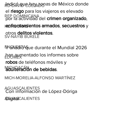
Indicó que hay zonas de México donde 
RD-DAVID COLLADO
el 
riesgo
 para los viajeros es elevado 
REP DOMINICANA
por la actividad del 
crimen organizado
, 
enfrentamientos
armados
, 
secuestros
 y 
HONDURAS
otros 
delitos violentos
.
SV-NAYIB BUKELE
ENCUESTAS
Y añadió que durante el Mundial 2026 
han aumentado los informes sobre 
EDOMEX
robos
 de teléfonos móviles y 
MICHOACÁN
adulteración de
bebidas
.
MICH-MORELIA-ALFONSO MARTÍNEZ
AGUASCALIENTES
Con información de López-Dóriga 
AGUASCALIENTES
Digital
CDMX
CLAUDIA SHEINBAUM
EUA ELECCIONES
Ver todo
Entradas relacionadas