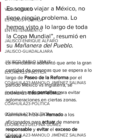
Es seguro viajar a México, no 
VIDA Y ESTILO
tiene ningún problema. Lo 
ESTADOS-POLÍTICA
hemos visto a lo largo de toda 
ENTRETENIMIENTO
la Copa Mundial”, resumió en 
JALISCO-ENRIQUE ALFARO
su 
Mañanera del Pueblo
.
JALISCO-GUADALAJARA
JALISCO-PABLO LEMUS
La mandataria adelantó que ante la gran 
cantidad de personas que se espera a lo 
EDOMEX23-POLÍTICA
largo de 
Paseo de la Reforma
 por el 
COAHUILA23-MANOLO JIMÉNEZ SALINAS
partido México vs Inglaterra, se 
instalarán 
más pantallas
 para evitar 
EDOMEX23-DELFINA GÓMEZ
aglomeraciones en ciertas zonas.
COAHUILA23-POLÍTICA
COAHUILA23-POLÍTICA
Asimismo, hizo un 
llamado
 a los 
aficionados para 
actuar
 de manera 
EDOMEX23-DELFINA GÓMEZ
responsable
 y 
evitar
 el 
exceso de 
COAHUILA23-MANOLO JIMÉNEZ SALINAS
alcohol
.