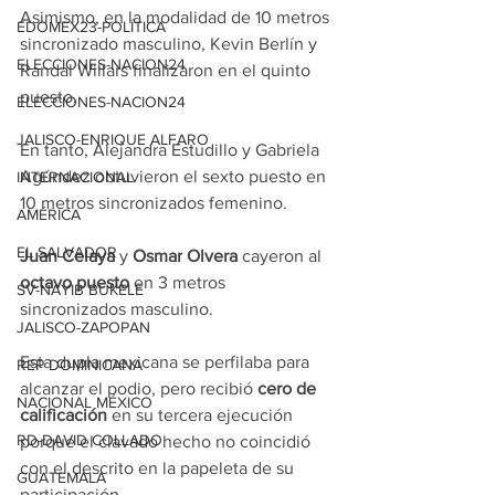
Asimismo, en la modalidad de 10 metros 
EDOMEX23-POLÍTICA
sincronizado masculino, Kevin Berlín y 
ELECCIONES-NACION24
Randal Willars finalizaron en el quinto 
puesto.
ELECCIONES-NACION24
JALISCO-ENRIQUE ALFARO
En tanto, Alejandra Estudillo y Gabriela 
Agúndez obtuvieron el sexto puesto en 
INTERNACIONAL
10 metros sincronizados femenino.
AMÉRICA
EL SALVADOR
Juan Celaya
 y 
Osmar
Olvera
 cayeron al 
octavo puesto
 en 3 metros 
SV-NAYIB BUKELE
sincronizados masculino.
JALISCO-ZAPOPAN
Esta dupla mexicana se perfilaba para 
REP DOMINICANA
alcanzar el podio, pero recibió 
cero
de 
NACIONAL MÉXICO
calificación
 en su tercera ejecución 
RD-DAVID COLLADO
porque el clavado hecho no coincidió 
con el descrito en la papeleta de su 
GUATEMALA
participación.