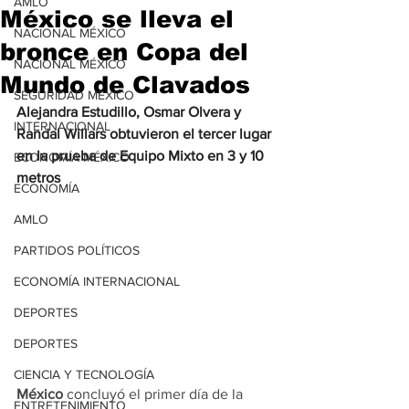
AMLO
México se lleva el
NACIONAL MÉXICO
bronce en Copa del
NACIONAL MÉXICO
Mundo de Clavados
SEGURIDAD MÉXICO
Alejandra Estudillo, Osmar Olvera y 
INTERNACIONAL
Randal Willars obtuvieron el tercer lugar 
en la prueba de Equipo Mixto en 3 y 10 
ECONOMÍA MÉXICO
metros
ECONOMÍA
AMLO
PARTIDOS POLÍTICOS
ECONOMÍA INTERNACIONAL
DEPORTES
DEPORTES
CIENCIA Y TECNOLOGÍA
México
 concluyó el primer día de la
ENTRETENIMIENTO