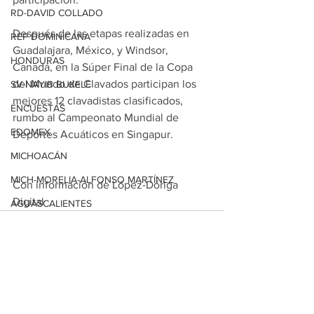
RD-DAVID COLLADO
Después de las etapas realizadas en 
REP DOMINICANA
Guadalajara, México, y Windsor, 
HONDURAS
Canadá, en la Súper Final de la Copa 
del Mundo de Clavados participan los 
SV-NAYIB BUKELE
mejores 12 clavadistas clasificados, 
ENCUESTAS
rumbo al Campeonato Mundial de 
EDOMEX
Deportes Acuáticos en Singapur.
MICHOACÁN
MICH-MORELIA-ALFONSO MARTÍNEZ
Con información de López-Dóriga 
Digital
AGUASCALIENTES
AGUASCALIENTES
CDMX
CLAUDIA SHEINBAUM
Ver todo
Entradas relacionadas
EUA ELECCIONES