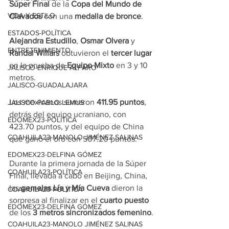
Súper Final
 de la 
Copa del Mundo de 
VIDA Y ESTILO
Clavados
 con una 
medalla de bronce
.
ESTADOS-POLÍTICA
Alejandra
Estudillo
, 
Osmar Olvera
 y 
ENTRETENIMIENTO
Randal Willars
 obtuvieron el 
tercer lugar
en la prueba de 
Equipo Mixto
 en 3 y 10 
JALISCO-ENRIQUE ALFARO
metros.
JALISCO-GUADALAJARA
Los mexicanos sumaron 
411.95 puntos
, 
JALISCO-PABLO LEMUS
detrás del equipo ucraniano, con 
EDOMEX23-POLÍTICA
423.70 puntos, y del equipo de China 
COAHUILA23-MANOLO JIMÉNEZ SALINAS
que ganó el oro con 507.20 puntos.
EDOMEX23-DELFINA GÓMEZ
Durante la primera jornada de la Súper 
COAHUILA23-POLÍTICA
Final, llevada a cabo en Beijing, China, 
las 
gemelas
Lía y Mía Cueva
 dieron la 
COAHUILA23-POLÍTICA
sorpresa al finalizar en el 
cuarto puesto
EDOMEX23-DELFINA GÓMEZ
de los 
3 metros sincronizados femenino
.
COAHUILA23-MANOLO JIMÉNEZ SALINAS