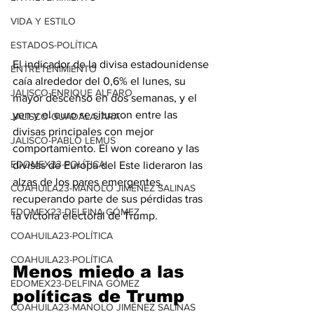
VIDA Y ESTILO
ESTADOS-POLÍTICA
El indicador de la divisa estadounidense 
ENTRETENIMIENTO
caía alrededor del 0,6% el lunes, su 
JALISCO-ENRIQUE ALFARO
mayor descenso en dos semanas, y el 
yen y el euro se situaron entre las 
JALISCO-GUADALAJARA
divisas principales con mejor 
JALISCO-PABLO LEMUS
comportamiento. El won coreano y las 
EDOMEX23-POLÍTICA
divisas de Europa del Este lideraron las 
alzas de los pares emergentes, 
COAHUILA23-MANOLO JIMÉNEZ SALINAS
recuperando parte de sus pérdidas tras 
EDOMEX23-DELFINA GÓMEZ
la victoria electoral de Trump.
COAHUILA23-POLÍTICA
COAHUILA23-POLÍTICA
Menos miedo a las 
EDOMEX23-DELFINA GÓMEZ
políticas de Trump
COAHUILA23-MANOLO JIMÉNEZ SALINAS