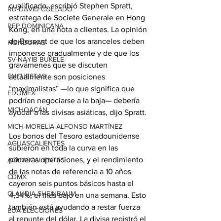
cualificado, escribió Stephen Spratt, 
RD-DAVID COLLADO
estratega de Societe Generale en Hong 
REP DOMINICANA
Kong, en una nota a clientes. La opinión 
de Bessent de que los aranceles deben 
HONDURAS
imponerse gradualmente y de que los 
SV-NAYIB BUKELE
gravámenes que se discuten 
ENCUESTAS
actualmente son posiciones 
“maximalistas” —lo que significa que 
EDOMEX
podrían negociarse a la baja— debería 
MICHOACÁN
ayudar a las divisas asiáticas, dijo Spratt.
MICH-MORELIA-ALFONSO MARTÍNEZ
Los bonos del Tesoro estadounidense 
AGUASCALIENTES
subieron en toda la curva en las 
primeras operaciones, y el rendimiento 
AGUASCALIENTES
de las notas de referencia a 10 años 
CDMX
cayeron seis puntos básicos hasta el 
CLAUDIA SHEINBAUM
4,34%, el más bajo en una semana. Esto 
también está ayudando a restar fuerza 
EUA ELECCIONES
al repunte del dólar. La divisa registró el 