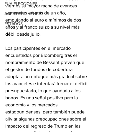
EUA ELECCIONES
viernes su mayor racha de avances 
semanales en más de un año, 
AGS-TERE JIMÉNEZ
empujando al euro a mínimos de dos 
ESTADOS
años y al franco suizo a su nivel más 
débil desde julio.
Los participantes en el mercado 
encuestados por Bloomberg tras el 
nombramiento de Bessent prevén que 
el gestor de fondos de cobertura 
adoptará un enfoque más gradual sobre 
los aranceles e intentará frenar el déficit 
presupuestario, lo que ayudaría a los 
bonos. Es una señal positiva para la 
economía y los mercados 
estadounidenses, pero también puede 
aliviar algunas preocupaciones sobre el 
impacto del regreso de Trump en las 