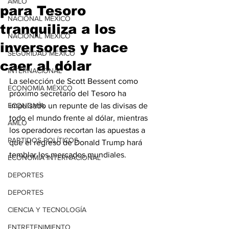
AMLO
para Tesoro
NACIONAL MÉXICO
tranquiliza a los
NACIONAL MÉXICO
inversores y hace
SEGURIDAD MÉXICO
caer al dólar
INTERNACIONAL
La selección de Scott Bessent como 
ECONOMÍA MÉXICO
próximo secretario del Tesoro ha 
ECONOMÍA
impulsado un repunte de las divisas de 
todo el mundo frente al dólar, mientras 
AMLO
los operadores recortan las apuestas a 
PARTIDOS POLÍTICOS
que el regreso de Donald Trump hará 
temblar los mercados mundiales.
ECONOMÍA INTERNACIONAL
DEPORTES
DEPORTES
CIENCIA Y TECNOLOGÍA
ENTRETENIMIENTO