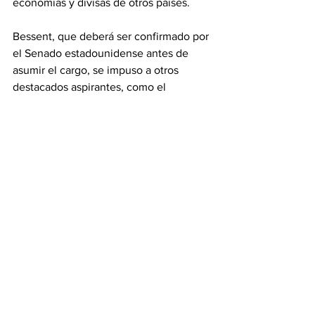
economías y divisas de otros países.
Bessent, que deberá ser confirmado por 
el Senado estadounidense antes de 
asumir el cargo, se impuso a otros 
destacados aspirantes, como el 
exmiembro del consejo de la Reserva 
Federal Kevin Warsh y el copresidente 
de la transición de Trump Howard 
Lutnick, que contaba con el apoyo de 
Elon Musk. Su nombramiento choca con 
la elección por parte de Trump de una 
serie de candidatos poco ortodoxos y 
leales absolutos para otros puestos 
clave, como Robert F. Kennedy Jr. 
como secretario de Salud y Matt Gaetz 
como fiscal general, aunque este último 
se retiró posteriormente.