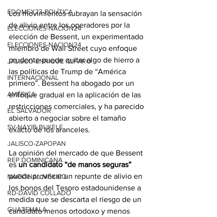
EDOMEX23-POLÍTICA
Los movimientos subrayan la sensación 
de alivio entre los operadores por la 
ELECCIONES-NACION24
elección de Bessent, un experimentado 
ELECCIONES-NACION24
miembro de Wall Street cuyo enfoque 
prudente puede quitar algo de hierro a 
JALISCO-ENRIQUE ALFARO
las políticas de Trump de “América 
INTERNACIONAL
primero”. Bessent ha abogado por un 
AMÉRICA
enfoque gradual en la aplicación de las 
restricciones comerciales, y ha parecido 
EL SALVADOR
abierto a negociar sobre el tamaño 
SV-NAYIB BUKELE
exacto de los aranceles.
JALISCO-ZAPOPAN
La opinión del mercado de que Bessent 
REP DOMINICANA
es 
un candidato “de manos seguras” 
puede provocar un repunte de alivio en 
NACIONAL MÉXICO
los bonos del Tesoro estadounidense a 
RD-DAVID COLLADO
medida que se descarta el riesgo de un 
GUATEMALA
candidato menos ortodoxo y menos 